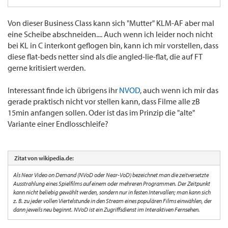
Von dieser Business Class kann sich "Mutter" KLM-AF aber mal
eine Scheibe abschneiden.... Auch wenn ich leider noch nicht
bei KL in C interkont geflogen bin, kann ich mir vorstellen, dass
diese flat-beds netter sind als die angled-lie-flat, die auf FT
gerne kritisiert werden.
Interessant finde ich übrigens ihr
NVOD
, auch wenn ich mir das
gerade praktisch nicht vor stellen kann, dass Filme alle zB
15min anfangen sollen. Oder ist das im Prinzip die "alte"
Variante einer Endlosschleife?
Zitat von wikipedia.de:
Als Near Video on Demand (NVoD oder Near-VoD) bezeichnet man die zeitversetzte
Ausstrahlung eines Spielfilms auf einem oder mehreren Programmen. Der Zeitpunkt
kann nicht beliebig gewählt werden, sondern nur in festen Intervallen; man kann sich
z. B. zu jeder vollen Viertelstunde in den Stream eines populären Films einwählen, der
dann jeweils neu beginnt. NVoD ist ein Zugriffsdienst im Interaktiven Fernsehen.