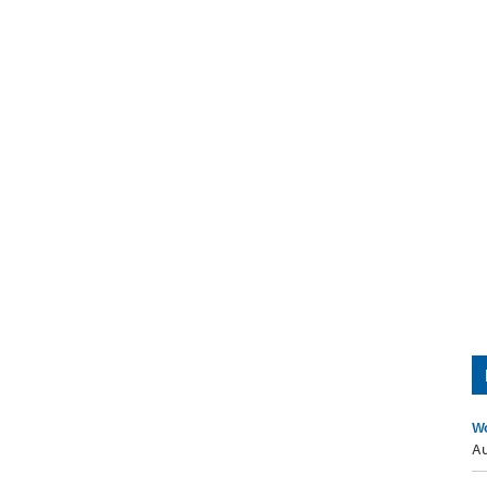
Wo
Au