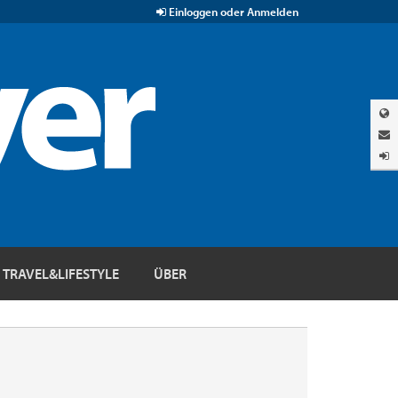
Einloggen oder Anmelden
TRAVEL&LIFESTYLE
ÜBER