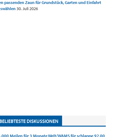
n passenden Zaun für Grundstück, Garten und Einfahrt
uswählen
30. Juli 2026
BELIEBTESTE DISKUSSIONEN
.000 Meilen für 3 Monate Welt/WAMS für schlappe 92,00