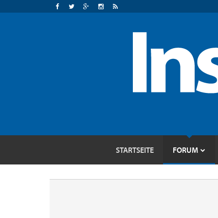
STARTSEITE
FORUM