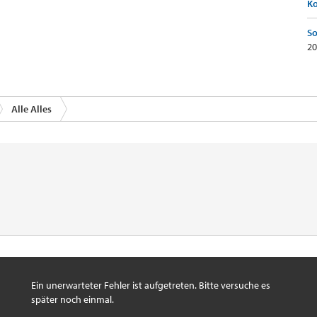
K
So
20
Alle Alles
Ein unerwarteter Fehler ist aufgetreten. Bitte versuche es
später noch einmal.