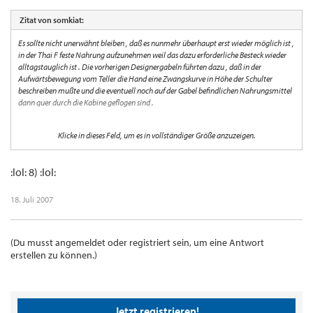
Zitat von somkiat:
Es sollte nicht unerwähnt bleiben , daß es nunmehr überhaupt erst wieder möglich ist ,
in der Thai F feste Nahrung aufzunehmen weil das dazu erforderliche Besteck wieder
alltagstauglich ist . Die vorherigen Designergabeln führten dazu , daß in der
Aufwärtsbewegung vom Teller die Hand eine Zwangskurve in Höhe der Schulter
beschreiben mußte und die eventuell noch auf der Gabel befindlichen Nahrungsmittel
dann quer durch die Kabine geflogen sind .
Man konnte sich allenfalls helfen indem man zunächst die Gabel belud , diese dann
Klicke in dieses Feld, um es in vollständiger Größe anzuzeigen.
unter dem heruntergeklappten Bildschirm festklemmte , anschließend auf den Sitz
kletterte und in der Hocke die Gabel abzulutschen versuchte . Ich habe mir dabei
persönlich mehrere Bandscheibenvorfälle zugezogen und kann seitdem mit Nok nur
:lol: 8) :lol:
noch Connect 4 bis zum Einschlafen spielen . Ich flieg jetzt nur noch Eco , Ehrenwort ,
ist auch billiger.
18. Juli 2007
Somkiat
(Du musst angemeldet oder registriert sein, um eine Antwort
erstellen zu können.)
Jetzt registrieren!