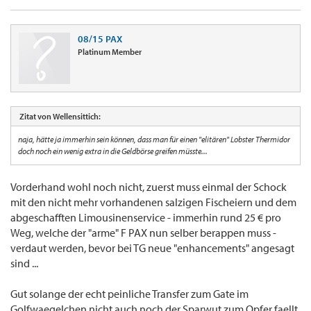
08/15 PAX
Platinum Member
Zitat von Wellensittich:
naja, hätte ja immerhin sein können, dass man für einen "elitären" Lobster Thermidor
doch noch ein wenig extra in die Geldbörse greifen müsste...
Vorderhand wohl noch nicht, zuerst muss einmal der Schock
mit den nicht mehr vorhandenen salzigen Fischeiern und dem
abgeschafften Limousinenservice - immerhin rund 25 € pro
Weg, welche der "arme" F PAX nun selber berappen muss -
verdaut werden, bevor bei TG neue "enhancements" angesagt
sind ...
Gut solange der echt peinliche Transfer zum Gate im
Golfwaegelchen nicht auch noch der Sparwut zum Opfer faellt