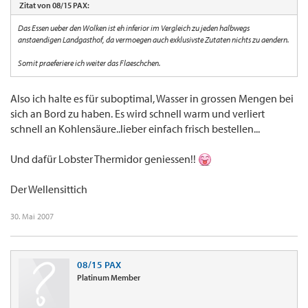
Zitat von 08/15 PAX:
Das Essen ueber den Wolken ist eh inferior im Vergleich zu jeden halbwegs
anstaendigen Landgasthof, da vermoegen auch exklusivste Zutaten nichts zu aendern.
Somit praeferiere ich weiter das Flaeschchen.
Also ich halte es für suboptimal, Wasser in grossen Mengen bei
sich an Bord zu haben. Es wird schnell warm und verliert
schnell an Kohlensäure..lieber einfach frisch bestellen...
Und dafür Lobster Thermidor geniessen!!
Der Wellensittich
30. Mai 2007
08/15 PAX
Platinum Member