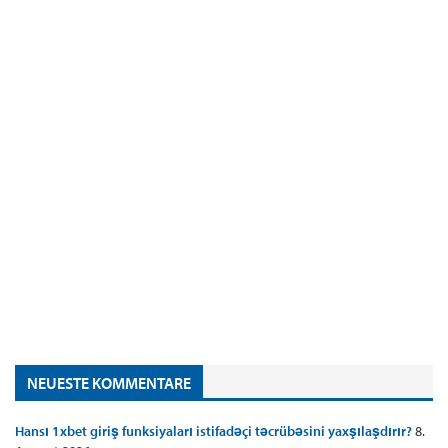
NEUESTE KOMMENTARE
Hansı 1xbet giriş funksiyaları istifadəçi təcrübəsini yaxşılaşdırır?
8.