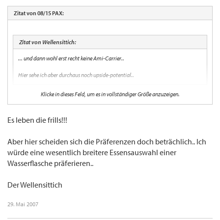
Zitat von 08/15 PAX:
Zitat von Wellensittich:
... und dann wohl erst recht keine Ami-Carrier..
Hier sehe ich aber durchaus noch upside-potential..
Klicke in dieses Feld, um es in vollständiger Größe anzuzeigen.
Oh ja, z.B. "book your Mac"
Aber jetzt einmal ehrlich: dieser Service ist ja wirklich "Schnick-Schnack",
Es leben die frills!!!
[...]
Wichtiger waere wohl eine richtige Flasche Wasser, da koennte man wirklich punkten.
Aber hier scheiden sich die Präferenzen doch beträchlich.. Ich
würde eine wesentlich breitere Essensauswahl einer
Wasserflasche präferieren..
Der Wellensittich
29. Mai 2007