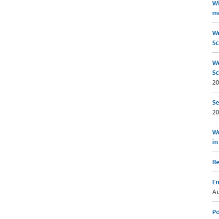
Wi
mö
We
Sc
We
Sc
20
Se
20
Wo
in
Re
Em
Au
Po