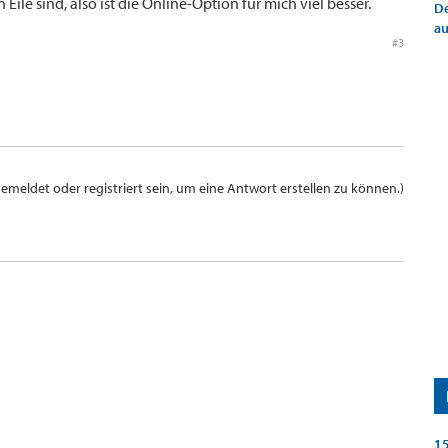
le sind, also ist die Online-Option für mich viel besser.
De
a
#3
meldet oder registriert sein, um eine Antwort erstellen zu können.)
15