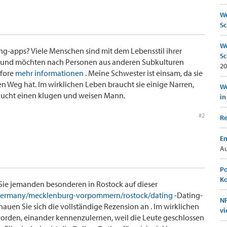
We
Sc
We
ng-apps? Viele Menschen sind mit dem Lebensstil ihrer
Sc
 und möchten nach Personen aus anderen Subkulturen
20
 fore
mehr informationen
. Meine Schwester ist einsam, da sie
n Weg hat. Im wirklichen Leben braucht sie einige Narren,
Wo
braucht einen klugen und weisen Mann.
in
#2
Re
Em
Au
Po
K
 Sie jemanden besonderen in Rostock auf dieser
/germany/mecklenburg-vorpommern/rostock/dating
-Dating-
NF
hauen Sie sich die vollständige Rezension an . Im wirklichen
vi
worden, einander kennenzulernen, weil die Leute geschlossen