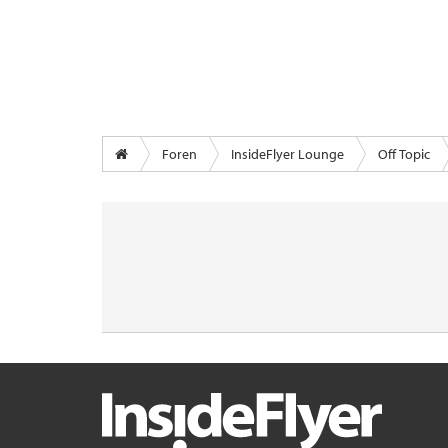
Foren
InsideFlyer Lounge
Off Topic