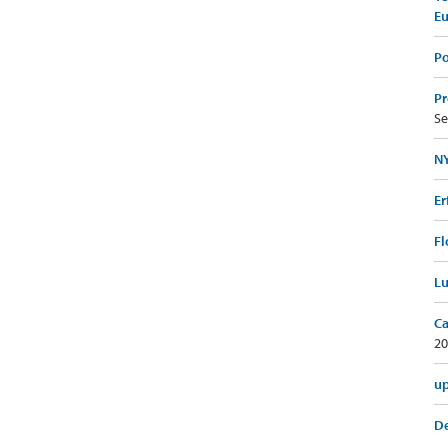
E
Po
Pr
Se
NY
Er
Fl
Lu
Ca
20
up
De