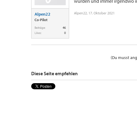
wurden und immer irgendwo in Ei
Alpen22
,
17. Oktober 2021
Alpen22
Co-Pilot
Beiträge:
46
Likes:
0
(Du musst ange
Diese Seite empfehlen