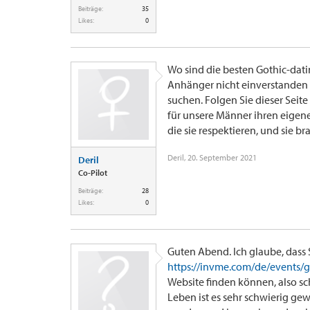
Beiträge:
35
Likes:
0
Wo sind die besten Gothic-dati
Anhänger nicht einverstanden
suchen. Folgen Sie dieser Seite
für unsere Männer ihren eigene
die sie respektieren, und sie 
Deril
,
20. September 2021
Deril
Co-Pilot
Beiträge:
28
Likes:
0
Guten Abend. Ich glaube, dass
https://invme.com/de/events
Website finden können, also sc
Leben ist es sehr schwierig ge