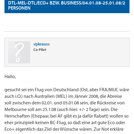
DTL-MEL-DTL/ECO+ BZW. BUSINESS/04.01.08-25.01.08/2
PERSONEN
vpkrauss
Co-Pilot
Hallo,
gesucht sei ein Flug von Deutschland (Ost, aber FRA/MUC wäre
auch i.O.) nach Australien (MEL) im Jänner 2008, die Abreise
soll zwischen dem 02.01. und 05.01.08 sein, die Rückreise von
Melbourne soll am 25.1.08 (auch hier: +/- 2 Tage) sein. Die
Herrschaften (Ehepaar, bei AF gibt es ja dafür Rabatt) wollen so
eher prinzipiell keinen BC-Flug, so daß eine art gute Eco oder
Eco+ eigentlich das Ziel der Wünsche wären. Zur Not erkläre