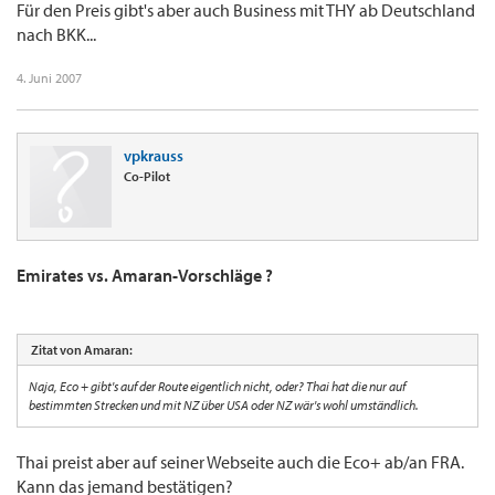
Für den Preis gibt's aber auch Business mit THY ab Deutschland
nach BKK...
4. Juni 2007
vpkrauss
Co-Pilot
Emirates vs. Amaran-Vorschläge ?
Zitat von Amaran:
Naja, Eco + gibt's auf der Route eigentlich nicht, oder? Thai hat die nur auf
bestimmten Strecken und mit NZ über USA oder NZ wär's wohl umständlich.
Thai preist aber auf seiner Webseite auch die Eco+ ab/an FRA.
Kann das jemand bestätigen?