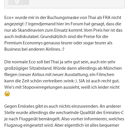
Eco+ wurde mir in der Buchungsmaske von Thai ab FRA nicht
angezeigt :? Irgendjemand hier im Forum hat gesagt, dass die
nur ab Skandinavien zum Einsatz kommt. Vom Preis her ist das
auch indiskutabel. Grundsätzlich sind die Preise für die
Premium Economys genauso teurer oder sogar teurer als
Business bei anderen Airlines. :?
Die normale Eco soll bei Thai ja sehr gut sein, auch ein sehr
großzügiger Sitzabstand. Würde dann allerdings ab München
fliegen (neuer Airbus mit neuer Ausstattung, ein Filmchen
kann die Zeit schön vertreiben :wink: ). SIA ist auch recht gut.
Wie's mit Stopoverregelungen aussieht, weiß ich leider nicht
Gegen Emirates gibt es auch nichts einzuwenden. An anderer
Stelle wurde allerdings die wechselnde Qualität der Emirates-C
je nach Fluggerät bemängelt. Also vorher informieren, welches
Flugzeug eingesetzt wird. Aber eigentlich ist alles bequemer