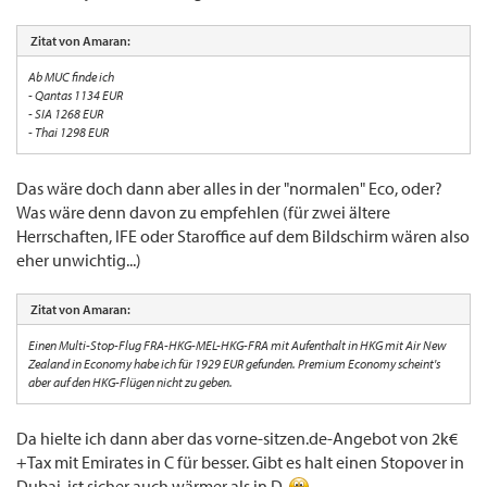
Zitat von Amaran:
Ab MUC finde ich
- Qantas 1134 EUR
- SIA 1268 EUR
- Thai 1298 EUR
Das wäre doch dann aber alles in der "normalen" Eco, oder?
Was wäre denn davon zu empfehlen (für zwei ältere
Herrschaften, IFE oder Staroffice auf dem Bildschirm wären also
eher unwichtig...)
Zitat von Amaran:
Einen Multi-Stop-Flug FRA-HKG-MEL-HKG-FRA mit Aufenthalt in HKG mit Air New
Zealand in Economy habe ich für 1929 EUR gefunden. Premium Economy scheint's
aber auf den HKG-Flügen nicht zu geben.
Da hielte ich dann aber das vorne-sitzen.de-Angebot von 2k€
+Tax mit Emirates in C für besser. Gibt es halt einen Stopover in
Dubai, ist sicher auch wärmer als in D.