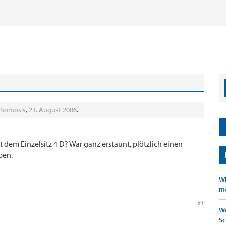
thomosis
,
23. August 2006
.
 dem Einzelsitz 4 D? War ganz erstaunt, plötzlich einen
ben.
Wi
mö
#1
We
Sc