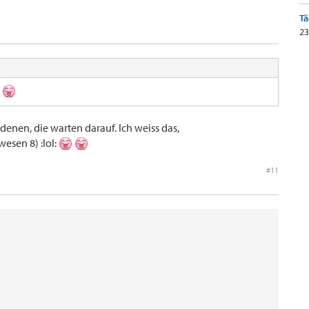
Tä
23
.
denen, die warten darauf. Ich weiss das,
wesen 8) :lol:
#11