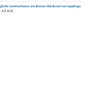
gliche Gewinnchance am Bronze-Glücksrad von lapalingo
. Juli 2026