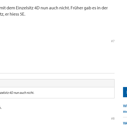
 mit dem Einzelsitz 4D nun auch nicht. Früher gab es in der
, er hiess 5E.
#7
nzelsitz 4D nun auch nicht.
Wi
.
mö
#8
We