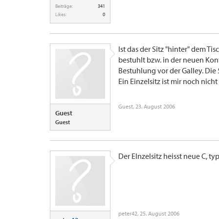
Beiträge:
341
Likes:
0
Ist das der Sitz "hinter" dem Tis
bestuhlt bzw. in der neuen Konf
Bestuhlung vor der Galley. Die 
Ein Einzelsitz ist mir noch ni
Guest
,
23. August 2006
Guest
Guest
Der EInzelsitz heisst neue C, t
peter42
,
25. August 2006