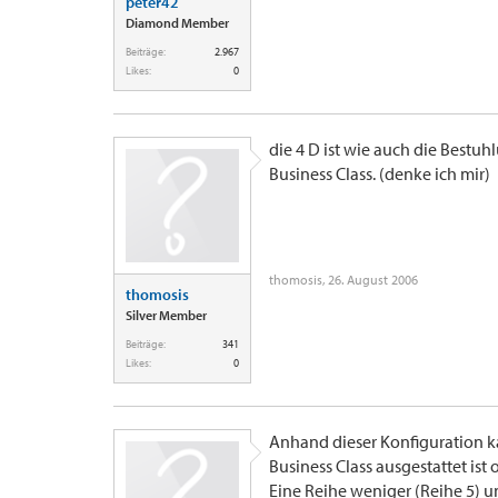
peter42
Diamond Member
Beiträge:
2.967
Likes:
0
die 4 D ist wie auch die Bestuh
Business Class. (denke ich mir)
thomosis
,
26. August 2006
thomosis
Silver Member
Beiträge:
341
Likes:
0
Anhand dieser Konfiguration k
Business Class ausgestattet ist 
Eine Reihe weniger (Reihe 5) un