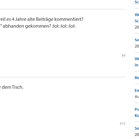
Sc
We
eil es 4 Jahre alte Beiträge kommentiert?
Sc
 abhanden gekommen? :lol: :lol: :lol:
20
Se
20
#9
Wo
in
Re
r dem Tisch.
Em
Au
Po
K
#10
So
20