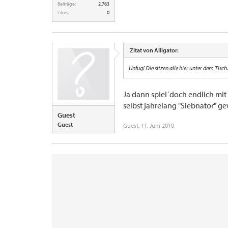
Beiträge:
2.763
Likes:
0
Zitat von Alligator:
Unfug! Die sitzen alle hier unter dem Tisch
Ja dann spiel´doch endlich mit 
selbst jahrelang "Siebnator" ge
Guest
Guest
Guest
,
11. Juni 2010