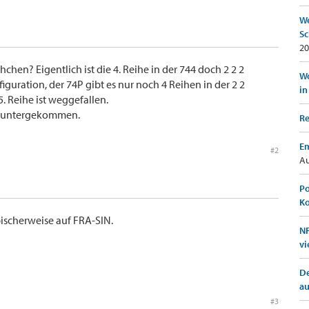
We
Sc
20
chchen? Eigentlich ist die 4. Reihe in der 744 doch 2 2 2
Wo
iguration, der 74P gibt es nur noch 4 Reihen in der 2 2
in
5. Reihe ist weggefallen.
cht untergekommen.
Re
Em
#2
Au
Po
K
ypischerweise auf FRA-SIN.
NF
vi
De
a
#3