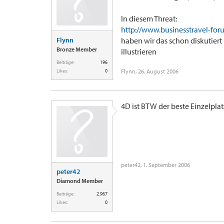
In diesem Threat:
http://www.businesstravel-fo
Flynn
haben wir das schon diskutiert 
Bronze Member
illustrieren
Beiträge:
196
Likes:
0
Flynn
,
26. August 2006
4D ist BTW der beste Einzelplat
peter42
,
1. September 2006
peter42
Diamond Member
Beiträge:
2.967
Likes:
0