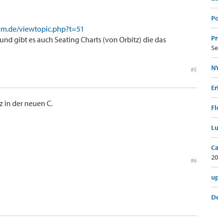
Po
rum.de/viewtopic.php?t=51
Pr
und gibt es auch Seating Charts (von Orbitz) die das
Se
NY
#5
Er
z in der neuen C.
Fl
Lu
Ca
20
#6
up
De