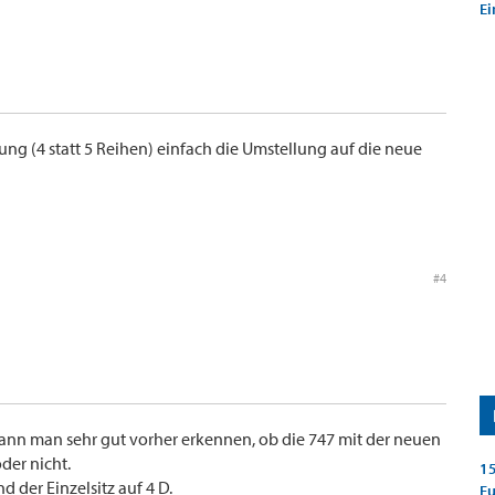
Ei
lung (4 statt 5 Reihen) einfach die Umstellung auf die neue
#4
ann man sehr gut vorher erkennen, ob die 747 mit der neuen
oder nicht.
15
d der Einzelsitz auf 4 D.
E