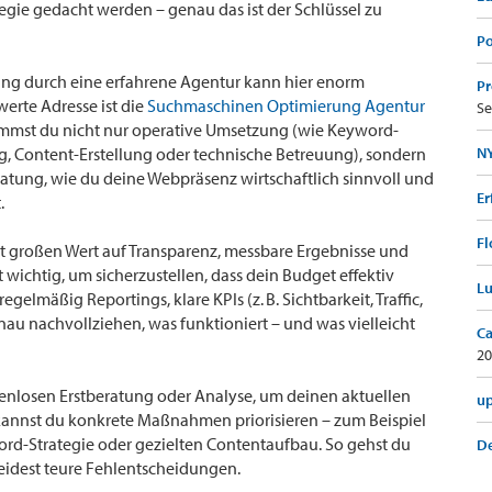
tegie gedacht werden – genau das ist der Schlüssel zu
Po
zung durch eine erfahrene Agentur kann hier enorm
Pr
erte Adresse ist die
Suchmaschinen Optimierung Agentur
Se
ommst du nicht nur operative Umsetzung (wie Keyword-
 Content-Erstellung oder technische Betreuung), sondern
NY
ratung, wie du deine Webpräsenz wirtschaftlich sinnvoll und
Er
.
Fl
gt großen Wert auf Transparenz, messbare Ergebnisse und
t wichtig, um sicherzustellen, dass dein Budget effektiv
Lu
elmäßig Reportings, klare KPIs (z. B. Sichtbarkeit, Traffic,
au nachvollziehen, was funktioniert – und was vielleicht
Ca
20
stenlosen Erstberatung oder Analyse, um deinen aktuellen
up
annst du konkrete Maßnahmen priorisieren – zum Beispiel
rd-Strategie oder gezielten Contentaufbau. So gehst du
De
meidest teure Fehlentscheidungen.