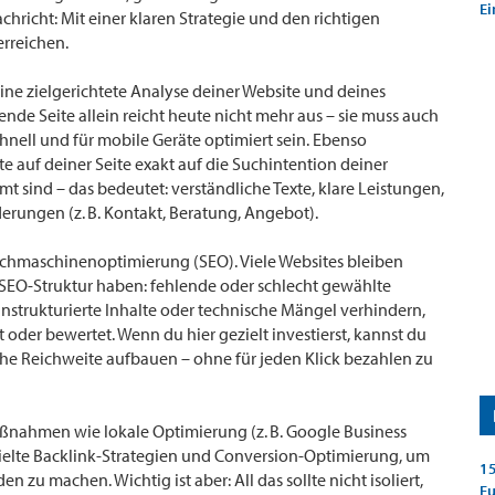
Ei
richt: Mit einer klaren Strategie und den richtigen
erreichen.
t eine zielgerichtete Analyse deiner Website und deines
nde Seite allein reicht heute nicht mehr aus – sie muss auch
chnell und für mobile Geräte optimiert sein. Ebenso
lte auf deiner Seite exakt auf die Suchintention deiner
 sind – das bedeutet: verständliche Texte, klare Leistungen,
rungen (z. B. Kontakt, Beratung, Angebot).
Suchmaschinenoptimierung (SEO). Viele Websites bleiben
re SEO-Struktur haben: fehlende oder schlecht gewählte
nstrukturierte Inhalte oder technische Mängel verhindern,
t oder bewertet. Wenn du hier gezielt investierst, kannst du
che Reichweite aufbauen – ohne für jeden Klick bezahlen zu
ahmen wie lokale Optimierung (z. B. Google Business
zielte Backlink-Strategien und Conversion-Optimierung, um
15
 zu machen. Wichtig ist aber: All das sollte nicht isoliert,
E