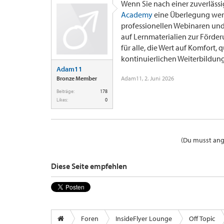
Wenn Sie nach einer zuverlässi
Academy
eine Überlegung wert
professionellen Webinaren und
auf Lernmaterialien zur Förder
für alle, die Wert auf Komfort,
kontinuierlichen Weiterbildung
Adam11
Bronze Member
Adam11
,
2. Juni 2026
Beiträge:
178
Likes:
0
(Du musst ange
Diese Seite empfehlen
Foren
InsideFlyer Lounge
Off Topic