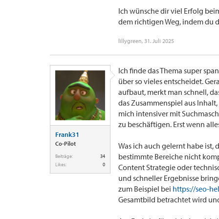
Ich wünsche dir viel Erfolg bei
dem richtigen Weg, indem du d
lillygreen
,
31. Juli 2025
Ich finde das Thema super span
über so vieles entscheidet. G
aufbaut, merkt man schnell, da
das Zusammenspiel aus Inhalt, 
mich intensiver mit Suchmasch
zu beschäftigen. Erst wenn alle
Frank31
Co-Pilot
Was ich auch gelernt habe ist,
bestimmte Bereiche nicht komp
Beiträge:
34
Likes:
0
Content Strategie oder technis
und schneller Ergebnisse brin
zum Beispiel bei
https://seo-he
Gesamtbild betrachtet wird un