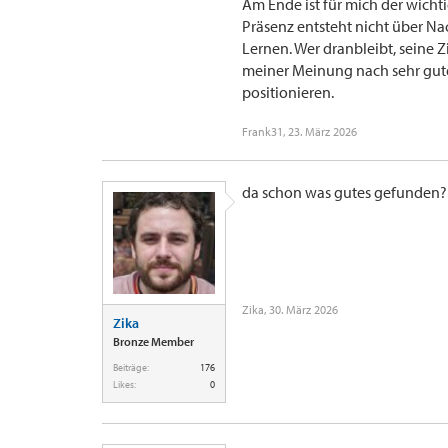
Am Ende ist für mich der wichti
Präsenz entsteht nicht über Na
Lernen. Wer dranbleibt, seine Zi
meiner Meinung nach sehr gute 
positionieren.
Frank31
,
23. März 2026
da schon was gutes gefunden?
Zika
,
30. März 2026
Zika
Bronze Member
Beiträge:
176
Likes:
0