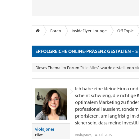
Foren
InsideFlyer Lounge
Off Topic
ERFOLGREICHE ONLINE-PRÄSENZ GESTALTEN –
Dieses Thema im Forum "
Alle Alles
" wurde erstellt von
vi
Ich habe eine kleine Firma und
scheint schwierig, die richtig
optimalem Marketing zu finden.
professionell aussieht, sondern
priorisieren, um langfristig i
sicher sein, dass meine Invest
violajones
Pilot
violajones
,
14. Juli 2025