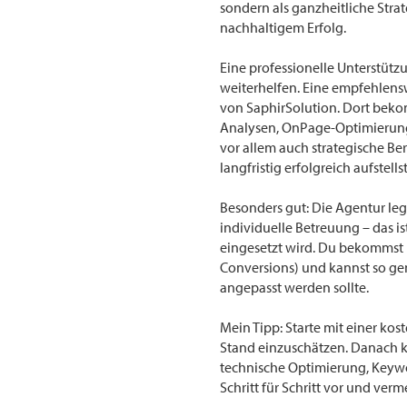
sondern als ganzheitliche Stra
nachhaltigem Erfolg.
Eine professionelle Unterstüt
weiterhelfen. Eine empfehlensw
von SaphirSolution. Dort bek
Analysen, OnPage-Optimierung,
vor allem auch strategische Be
langfristig erfolgreich aufstellst
Besonders gut: Die Agentur le
individuelle Betreuung – das is
eingesetzt wird. Du bekommst reg
Conversions) und kannst so gen
angepasst werden sollte.
Mein Tipp: Starte mit einer ko
Stand einzuschätzen. Danach k
technische Optimierung, Keywo
Schritt für Schritt vor und ver