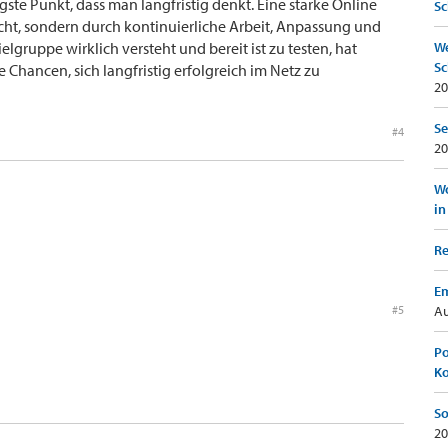
gste Punkt, dass man langfristig denkt. Eine starke Online
Sc
cht, sondern durch kontinuierliche Arbeit, Anpassung und
elgruppe wirklich versteht und bereit ist zu testen, hat
We
Sc
Chancen, sich langfristig erfolgreich im Netz zu
20
Se
#4
20
Wo
in
Re
Em
#5
Au
Po
K
So
20