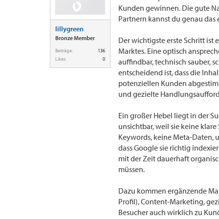
Kunden gewinnen. Die gute Nach
Partnern kannst du genau das 
lillygreen
Bronze Member
Der wichtigste erste Schritt is
Marktes. Eine optisch anspreche
Beiträge:
136
Likes:
0
auffindbar, technisch sauber, s
entscheidend ist, dass die Inha
potenziellen Kunden abgestimmt
und gezielte Handlungsaufforde
Ein großer Hebel liegt in der 
unsichtbar, weil sie keine kla
Keywords, keine Meta-Daten, u
dass Google sie richtig indexier
mit der Zeit dauerhaft organis
müssen.
Dazu kommen ergänzende Maßn
Profil), Content-Marketing, ge
Besucher auch wirklich zu Kunden