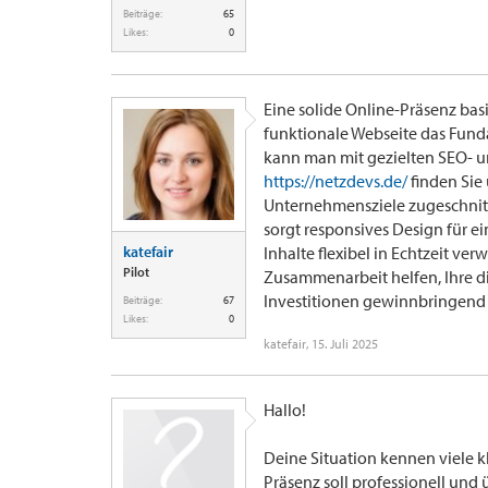
Beiträge:
65
Likes:
0
Eine solide Online-Präsenz ba
funktionale Webseite das Fund
kann man mit gezielten SEO- u
https://netzdevs.de/
finden Sie 
Unternehmensziele zugeschnitt
sorgt responsives Design für ei
katefair
Inhalte flexibel in Echtzeit ve
Pilot
Zusammenarbeit helfen, Ihre di
Investitionen gewinnbringend 
Beiträge:
67
Likes:
0
katefair
,
15. Juli 2025
Hallo!
Deine Situation kennen viele 
Präsenz soll professionell und