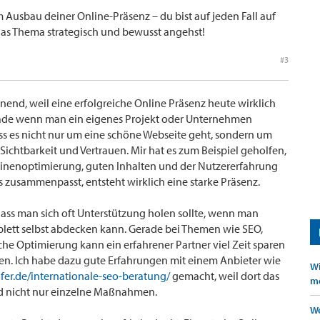
m Ausbau deiner Online-Präsenz – du bist auf jeden Fall auf
as Thema strategisch und bewusst angehst!
#3
nend, weil eine erfolgreiche Online Präsenz heute wirklich
erade wenn man ein eigenes Projekt oder Unternehmen
ss es nicht nur um eine schöne Webseite geht, sondern um
Sichtbarkeit und Vertrauen. Mir hat es zum Beispiel geholfen,
inenoptimierung, guten Inhalten und der Nutzererfahrung
s zusammenpasst, entsteht wirklich eine starke Präsenz.
 dass man sich oft Unterstützung holen sollte, wenn man
lett selbst abdecken kann. Gerade bei Themen wie SEO,
che Optimierung kann ein erfahrener Partner viel Zeit sparen
gen. Ich habe dazu gute Erfahrungen mit einem Anbieter wie
Wi
lfer.de/internationale-seo-beratung/
gemacht, weil dort das
mö
d nicht nur einzelne Maßnahmen.
We