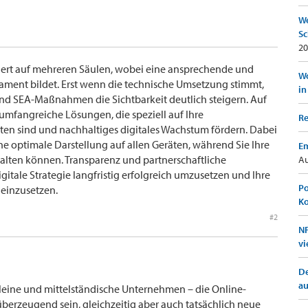
We
Sc
20
siert auf mehreren Säulen, wobei eine ansprechende und
Wo
ament bildet. Erst wenn die technische Umsetzung stimmt,
in
nd SEA-Maßnahmen die Sichtbarkeit deutlich steigern. Auf
umfangreiche Lösungen, die speziell auf Ihre
Re
en sind und nachhaltiges digitales Wachstum fördern. Dabei
ne optimale Darstellung auf allen Geräten, während Sie Ihre
Em
rwalten können. Transparenz und partnerschaftliche
Au
gitale Strategie langfristig erfolgreich umzusetzen und Ihre
Po
einzusetzen.
K
#2
NF
vi
De
a
kleine und mittelständische Unternehmen – die Online-
 überzeugend sein, gleichzeitig aber auch tatsächlich neue