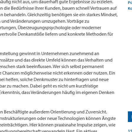
 häufig nicht aus, um dauerhaft gute Ergebnisse zu erzielen.
Po
en die Bedürfnisse ihrer Kunden, bauen schnell Vertrauen auf
K
behandeln. Gleichzeitig benötigen sie ein starkes Mindset,
n und Veränderungen umzugehen. Vorträge zu
artungen, Überzeugungspsychologie oder moderner
rtvolle Denkanstöße liefern und konkrete Methoden für
instellung gewinnt in Unternehmen zunehmend an
ssätze und das direkte Umfeld können das Verhalten und
enschen stark beeinflussen. Wer sich selbst permanent
e Chancen möglicherweise nicht erkennen oder nutzen. Ein
bei helfen, solche Denkmuster zu hinterfragen und neue
ar zu machen. Dabei geht es nicht um kurzfristige
Erkenntnis, dass Veränderungen häufig im eigenen Denken
en Beschäftigte außerdem Orientierung und Zuversicht.
 Umstrukturierungen oder neue Technologien können Ängste
eeinträchtigen. Hier können praxisnahe Impulse zeigen, wie
andlungsbereitschaft verwandeln lässt. Ein aktives
15