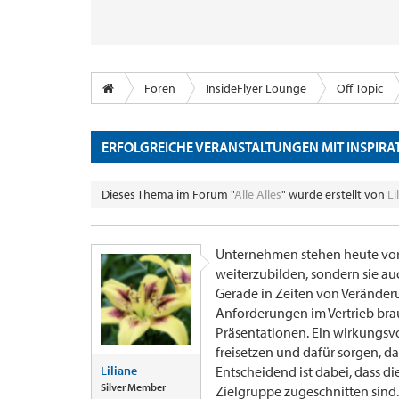
Foren
InsideFlyer Lounge
Off Topic
ERFOLGREICHE VERANSTALTUNGEN MIT INSPIRA
Dieses Thema im Forum "
Alle Alles
" wurde erstellt von
Li
Unternehmen stehen heute vor 
weiterzubilden, sondern sie au
Gerade in Zeiten von Veränd
Anforderungen im Vertrieb brau
Präsentationen. Ein wirkungsvo
freisetzen und dafür sorgen, d
Liliane
Entscheidend ist dabei, dass di
Silver Member
Zielgruppe zugeschnitten sind.