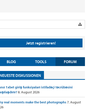
Jetzt registrieren!
BLOG
TOOLS
FORUM
NEUESTE DISKUSSIONEN
nsı 1xbet giriş funksiyaları istifadəçi təcrübəsini
xşılaşdırır?
8. August 2026
y real moments make the best photographs
7. August
26