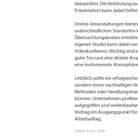
überprüfen. Die Verbindung au
Präsentation kann dabei helfen
Online-Veranstaltungen bieten 
unterschiedlichen Standorten 
Übernachtungskosten entstehen.
eigenen Studio kann dabei wes
Videokonferenz. Wichtig sind e
guter Ton und eine direkte Ans
eine motivierende Atmosphäre 
Letztlich sollte ein erfolgreic
sondern einen nachhaltigen Nu
Methoden oder Handlungsimpul
können. Unternehmen profitier
aufgegriffen und weiterbearbei
Vortrag ein Ausgangspunkt für
Arbeitsalltag.
Liliane
,
9. Juni 2026