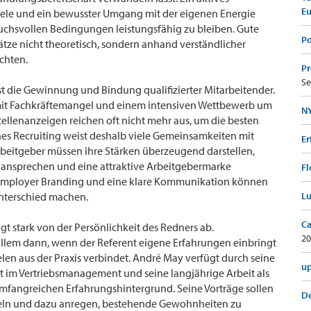
E
ele und ein bewusster Umgang mit der eigenen Energie
ruchsvollen Bedingungen leistungsfähig zu bleiben. Gute
Po
ätze nicht theoretisch, sondern anhand verständlicher
chten.
Pr
Se
st die Gewinnung und Bindung qualifizierter Mitarbeitender.
it Fachkräftemangel und einem intensiven Wettbewerb um
NY
Stellenanzeigen reichen oft nicht mehr aus, um die besten
es Recruiting weist deshalb viele Gemeinsamkeiten mit
Er
Arbeitgeber müssen ihre Stärken überzeugend darstellen,
t ansprechen und eine attraktive Arbeitgebermarke
Fl
, Employer Branding und eine klare Kommunikation können
nterschied machen.
Lu
Ca
gt stark von der Persönlichkeit des Redners ab.
20
allem dann, wenn der Referent eigene Erfahrungen einbringt
len aus der Praxis verbindet. André May verfügt durch seine
up
t im Vertriebsmanagement und seine langjährige Arbeit als
umfangreichen Erfahrungshintergrund. Seine Vorträge sollen
De
ln und dazu anregen, bestehende Gewohnheiten zu