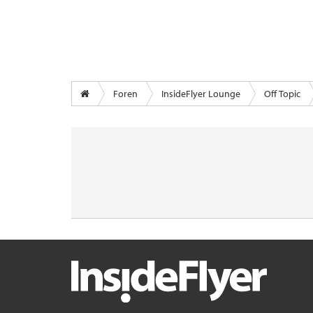
Foren
InsideFlyer Lounge
Off Topic