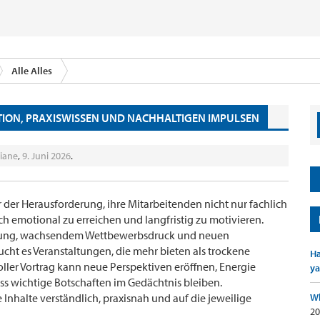
Alle Alles
TION, PRAXISWISSEN UND NACHHALTIGEN IMPULSEN
liane
,
9. Juni 2026
.
der Herausforderung, ihre Mitarbeitenden nicht nur fachlich
ch emotional zu erreichen und langfristig zu motivieren.
erung, wachsendem Wettbewerbsdruck und neuen
cht es Veranstaltungen, die mehr bieten als trockene
Ha
ller Vortrag kann neue Perspektiven eröffnen, Energie
ya
ass wichtige Botschaften im Gedächtnis bleiben.
e Inhalte verständlich, praxisnah und auf die jeweilige
Wh
20