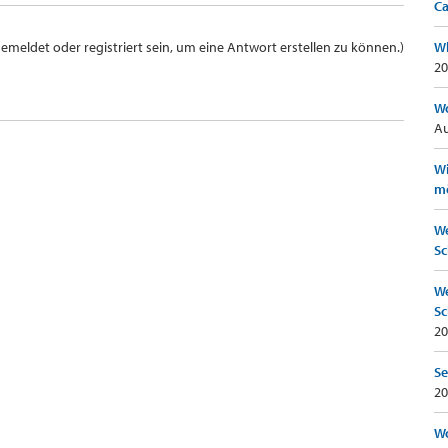
Ca
meldet oder registriert sein, um eine Antwort erstellen zu können.)
Wh
20
Wo
Au
Wi
mö
We
Sc
We
Sc
20
Se
20
Wo