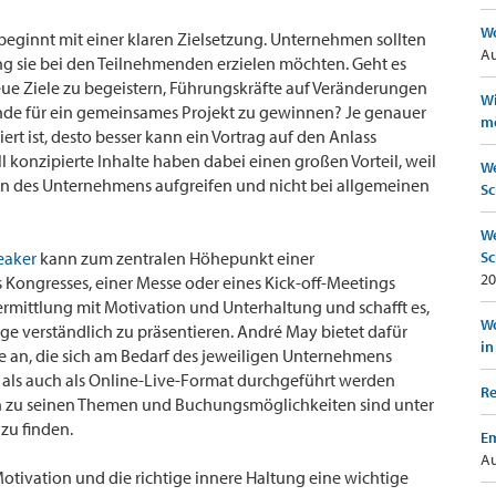
Wo
beginnt mit einer klaren Zielsetzung. Unternehmen sollten
Au
ng sie bei den Teilnehmenden erzielen möchten. Geht es
eue Ziele zu begeistern, Führungskräfte auf Veränderungen
Wi
nde für ein gemeinsames Projekt zu gewinnen? Je genauer
mö
rt ist, desto besser kann ein Vortrag auf den Anlass
 konzipierte Inhalte haben dabei einen großen Vorteil, weil
We
n des Unternehmens aufgreifen und nicht bei allgemeinen
Sc
We
eaker
kann zum zentralen Höhepunkt einer
Sc
20
s Kongresses, einer Messe oder eines Kick-off-Meetings
rmittlung mit Motivation und Unterhaltung und schafft es,
Wo
verständlich zu präsentieren. André May bietet dafür
in
ge an, die sich am Bedarf des jeweiligen Unternehmens
 als auch als Online-Live-Format durchgeführt werden
Re
n zu seinen Themen und Buchungsmöglichkeiten sind unter
zu finden.
Em
Au
Motivation und die richtige innere Haltung eine wichtige