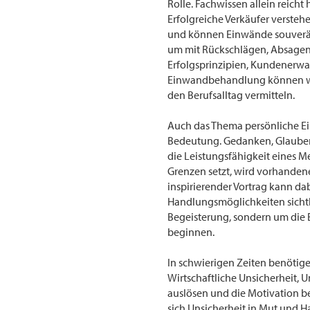
Rolle. Fachwissen allein reicht
Erfolgreiche Verkäufer versteh
und können Einwände souverän 
um mit Rückschlägen, Absage
Erfolgsprinzipien, Kundenerw
Einwandbehandlung können we
den Berufsalltag vermitteln.
Auch das Thema persönliche E
Bedeutung. Gedanken, Glauben
die Leistungsfähigkeit eines M
Grenzen setzt, wird vorhanden
inspirierender Vortrag kann da
Handlungsmöglichkeiten sichtb
Begeisterung, sondern um die 
beginnen.
In schwierigen Zeiten benötig
Wirtschaftliche Unsicherheit,
auslösen und die Motivation b
sich Unsicherheit in Mut und H