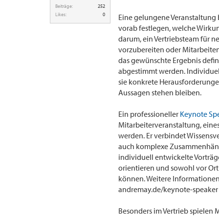
Beiträge:
252
Likes:
0
Eine gelungene Veranstaltung 
vorab festlegen, welche Wirku
darum, ein Vertriebsteam für n
vorzubereiten oder Mitarbeite
das gewünschte Ergebnis definie
abgestimmt werden. Individuell
sie konkrete Herausforderunge
Aussagen stehen bleiben.
Ein professioneller
Keynote Sp
Mitarbeiterveranstaltung, eine
werden. Er verbindet Wissensve
auch komplexe Zusammenhänge 
individuell entwickelte Vorträ
orientieren und sowohl vor Ort
können. Weitere Informatione
andremay.de/keynote-speaker 
Besonders im Vertrieb spielen 