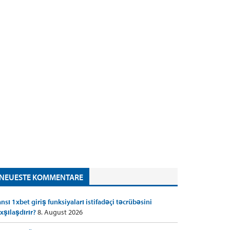
NEUESTE KOMMENTARE
nsı 1xbet giriş funksiyaları istifadəçi təcrübəsini
xşılaşdırır?
8. August 2026