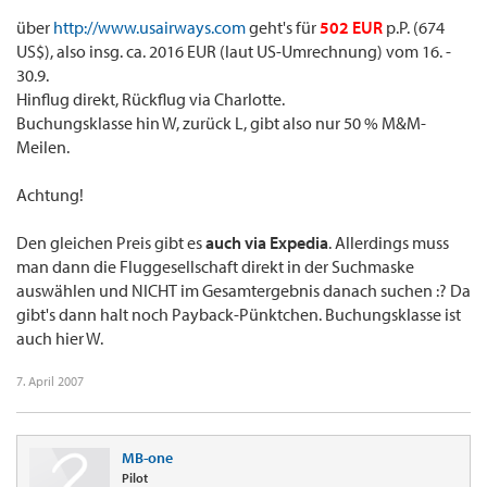
über
http://www.usairways.com
geht's für
502 EUR
p.P. (674
US$), also insg. ca. 2016 EUR (laut US-Umrechnung) vom 16. -
30.9.
Hinflug direkt, Rückflug via Charlotte.
Buchungsklasse hin W, zurück L, gibt also nur 50 % M&M-
Meilen.
Achtung!
Den gleichen Preis gibt es
auch via Expedia
. Allerdings muss
man dann die Fluggesellschaft direkt in der Suchmaske
auswählen und NICHT im Gesamtergebnis danach suchen :? Da
gibt's dann halt noch Payback-Pünktchen. Buchungsklasse ist
auch hier W.
7. April 2007
MB-one
Pilot