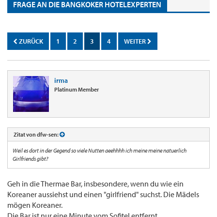
FRAGE AN DIE BANGKOKER HOTELEXPERTEN
ZURÜCK
1
2
3
4
WEITER
irma
Platinum Member
Zitat von dfw-sen:
Weil es dort in der Gegend so viele Nutten aeehhhh ich meine meine natuerlich
Girlfriends gibt?
Geh in die Thermae Bar, insbesondere, wenn du wie ein
Koreaner aussiehst und einen "girlfriend" suchst. Die Mädels
mögen Koreaner.
Die Bar ist nur eine Minute vom Sofitel entfernt.