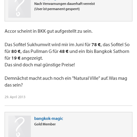
Nach Verwarnungen dauerhaft verreist
(User ist permanent gesperrt)
Accor scheint in BKK gut aufgestellt zu sein.
Das Sofitel Sukhumwit wird mir im Juni für
78 €,
das Sofitel So
für
80 €,
das Pullman G für
48 €
und ein Ibis Bangkok Sathorn
für
19 €
angezeigt.
Das sind doch mal günstige Preise!
Demnächst macht auch noch ein "Natural Ville" auf. Was mag
das sein?
29. April 2013
bangkok-magic
Gold Member