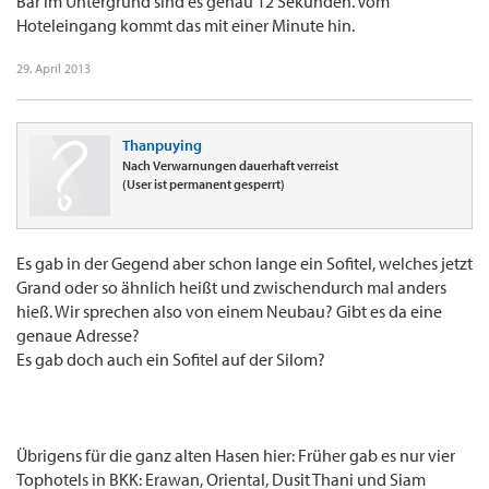
Bar im Untergrund sind es genau 12 Sekunden. Vom
Hoteleingang kommt das mit einer Minute hin.
29. April 2013
Thanpuying
Nach Verwarnungen dauerhaft verreist
(User ist permanent gesperrt)
Es gab in der Gegend aber schon lange ein Sofitel, welches jetzt
Grand oder so ähnlich heißt und zwischendurch mal anders
hieß. Wir sprechen also von einem Neubau? Gibt es da eine
genaue Adresse?
Es gab doch auch ein Sofitel auf der Silom?
Übrigens für die ganz alten Hasen hier: Früher gab es nur vier
Tophotels in BKK: Erawan, Oriental, Dusit Thani und Siam