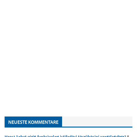
NEUESTE KOMMENTARE
Hansı 1xbet giriş funksiyaları istifadəçi təcrübəsini yaxşılaşdırır?
8.