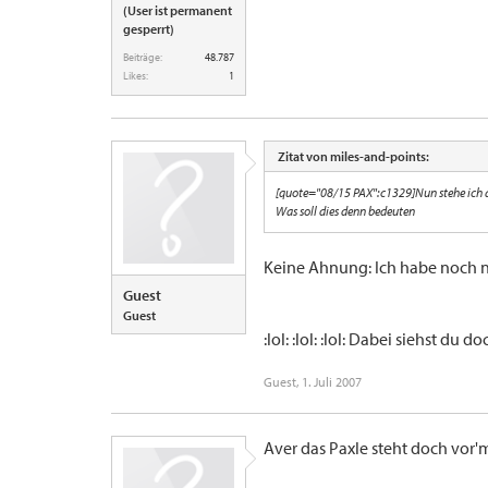
(User ist permanent
gesperrt)
Beiträge:
48.787
Likes:
1
Zitat von miles-and-points:
[quote="08/15 PAX":c1329]Nun stehe ich 
Was soll dies denn bedeuten
Keine Ahnung: Ich habe noch n
Guest
Guest
:lol: :lol: :lol: Dabei siehst du 
Guest
,
1. Juli 2007
Aver das Paxle steht doch vor'm 