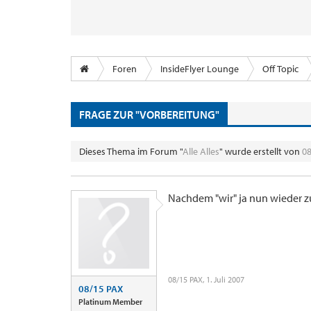
Foren
InsideFlyer Lounge
Off Topic
FRAGE ZUR "VORBEREITUNG"
Dieses Thema im Forum "
Alle Alles
" wurde erstellt von
0
Nachdem "wir" ja nun wieder zu
08/15 PAX
,
1. Juli 2007
08/15 PAX
Platinum Member