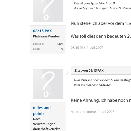
Das ist ganz typisch bei Frau B.:
die vertippt sich halt gern. M und N ist ein
Nun stehe ich aber vor dem "E
08/15 PAX
Was soll dies denn bedeuten :?: :
Platinum Member
Beiträge:
1.399
08/15 PAX
,
1. Juli 2007
Likes:
0
Zitat von 08/15 PAX:
Nun stehe ich aber vor dem "Erdnuss-Berg
Was soll dies denn bedeuten
Keine Ahnung: Ich habe noch n
miles-and-
miles-and-points
,
1. Juli 2007
points
Nach
Verwarnungen
dauerhaft verreist