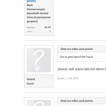
points
Nach
Verwarnungen
dauerhaft verreist
(User ist permanent
gesperrt)
Beiträge:
48.787
Likes:
1
Zitat von miles-and-points:
Das ist ganz typisch bei Frau B.
:shock: seit wann bin ich denn Fr
Guest
,
1. Juli 2007
Guest
Guest
Zitat von miles-and-points: