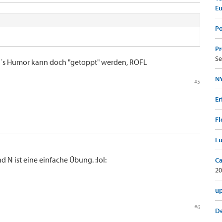
E
Po
Pr
Se
t´s Humor kann doch "getoppt" werden, ROFL
NY
#5
Er
Fl
Lu
nd N ist eine einfache Übung. :lol:
Ca
20
up
#6
De