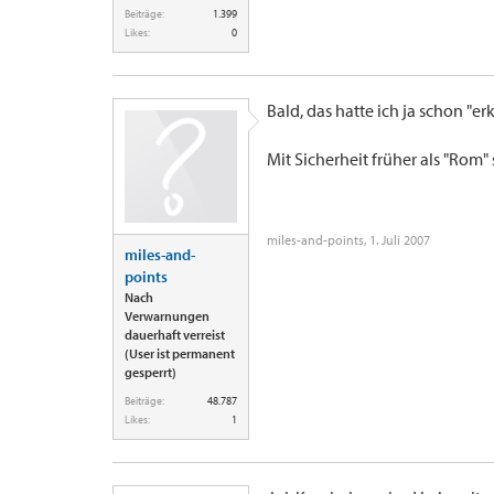
Beiträge:
1.399
Likes:
0
Bald, das hatte ich ja schon "erkl
Mit Sicherheit früher als "Rom" st
miles-and-points
,
1. Juli 2007
miles-and-
points
Nach
Verwarnungen
dauerhaft verreist
(User ist permanent
gesperrt)
Beiträge:
48.787
Likes:
1