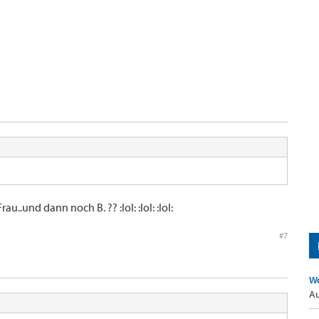
au..und dann noch B. ?? :lol: :lol: :lol:
#7
Wo
Au