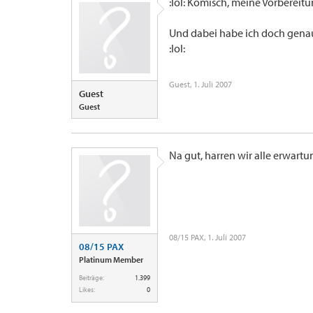
:lol: Komisch, meine Vorbereitu
Und dabei habe ich doch genaus
:lol:
Guest
,
1. Juli 2007
Guest
Guest
Na gut, harren wir alle erwart
08/15 PAX
,
1. Juli 2007
08/15 PAX
Platinum Member
Beiträge:
1.399
Likes:
0