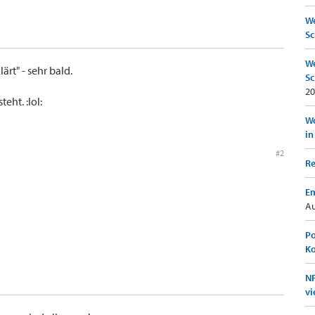
We
Sc
We
ärt" - sehr bald.
Sc
20
eht. :lol:
Wo
in
#2
Re
Em
Au
Po
K
NF
vi