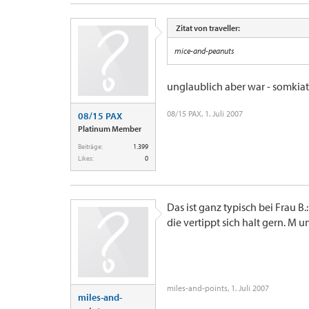
Zitat von traveller:
mice-and-peanuts
unglaublich aber war - somkia
08/15 PAX
,
1. Juli 2007
08/15 PAX
Platinum Member
Beiträge:
1.399
Likes:
0
Das ist ganz typisch bei Frau B.:
die vertippt sich halt gern. M u
miles-and-points
,
1. Juli 2007
miles-and-