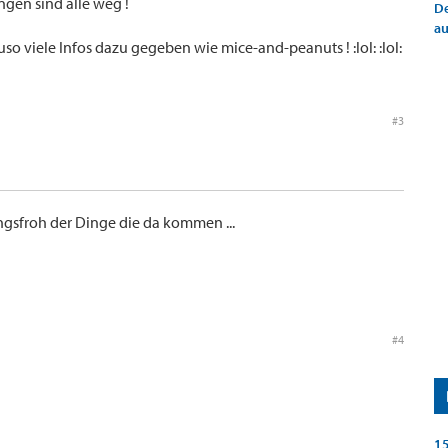
ngen sind alle weg !
De
a
o viele Infos dazu gegeben wie mice-and-peanuts ! :lol: :lol:
#3
ungsfroh der Dinge die da kommen ...
#4
15