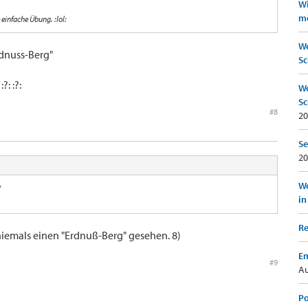
Wi
mö
e einfache Übung. :lol:
We
rdnuss-Berg"
Sc
?: :?:
We
Sc
#8
20
Se
20
Wo
"
in
Re
iemals einen "Erdnuß-Berg" gesehen. 8)
Em
#9
Au
Po