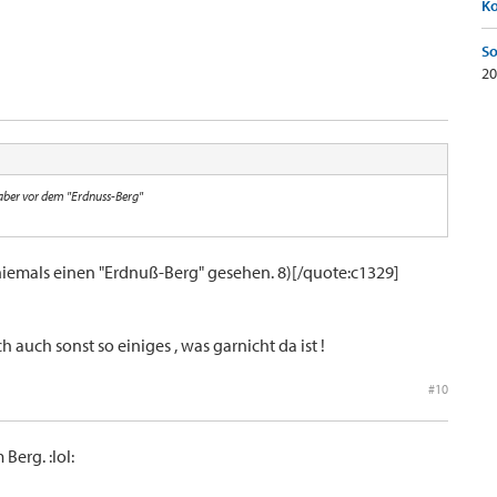
K
So
20
aber vor dem "Erdnuss-Berg"
iemals einen "Erdnuß-Berg" gesehen. 8)[/quote:c1329]
doch auch sonst so einiges , was garnicht da ist !
#10
Berg. :lol: