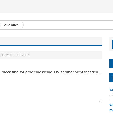
Alle Alles
8/15 PAX
,
1. Juli 2007
.
rueck sind, wuerde eine kleine "Erklaerung" nicht schaden ...
Wo
Au
#1
Wi
mö