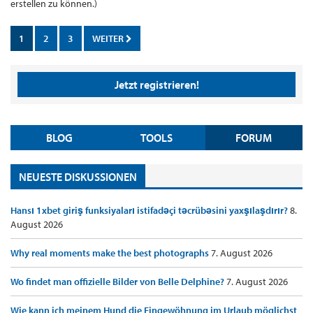
erstellen zu können.)
1
2
3
WEITER
Jetzt registrieren!
BLOG
TOOLS
FORUM
NEUESTE DISKUSSIONEN
Hansı 1xbet giriş funksiyaları istifadəçi təcrübəsini yaxşılaşdırır?
8.
August 2026
Why real moments make the best photographs
7. August 2026
Wo findet man offizielle Bilder von Belle Delphine?
7. August 2026
Wie kann ich meinem Hund die Eingewöhnung im Urlaub möglichst