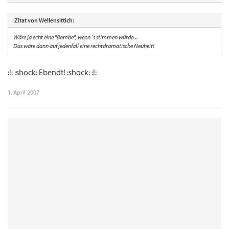
Zitat von Wellensittich:
Wäre ja echt eine "Bombe", wenn´s stimmen würde...
Das wäre dann auf jedenfall eine rechtdramatische Neuheit!
:!: :shock: Ebendt! :shock: :!:
1. April 2007