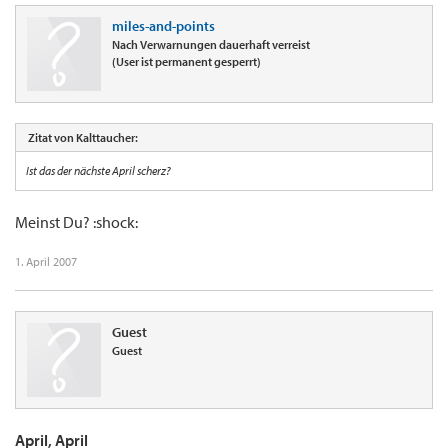
miles-and-points
Nach Verwarnungen dauerhaft verreist
(User ist permanent gesperrt)
Zitat von Kalttaucher:
Ist das der nächste April scherz?
Meinst Du? :shock:
1. April 2007
Guest
Guest
April, April