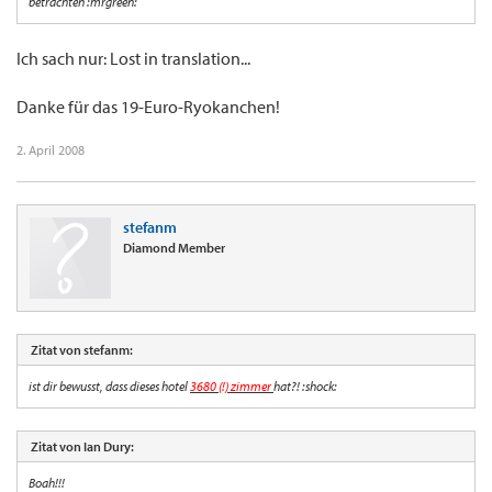
betrachten :mrgreen:
Ich sach nur: Lost in translation...
Danke für das 19-Euro-Ryokanchen!
2. April 2008
stefanm
Diamond Member
Zitat von stefanm:
ist dir bewusst, dass dieses hotel
3680 (!) zimmer
hat?! :shock:
Zitat von Ian Dury:
Boah!!!