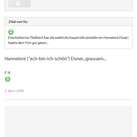
Zitat von Yu:
Eine Katharina Thalbach fuer die weibliche Hauptrolle (anstelle von Hannelore Elsner)
haette dem Film gut getan...
Hannelore ("ach-bin-ich-schön") Elsner...grausam...
c u
3. April 2008