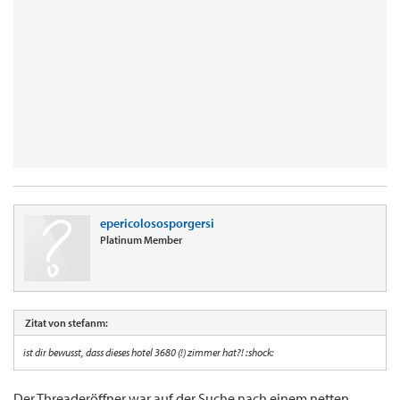
epericolososporgersi
Platinum Member
Zitat von stefanm:
ist dir bewusst, dass dieses hotel 3680 (!) zimmer hat?! :shock:
Der Threaderöffner war auf der Suche nach einem netten,