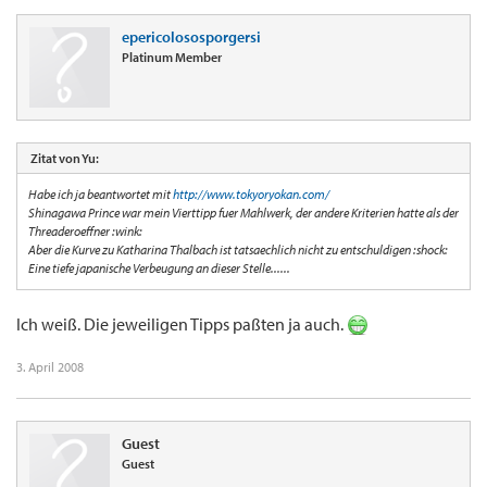
epericolososporgersi
Platinum Member
Zitat von Yu:
Habe ich ja beantwortet mit
http://www.tokyoryokan.com/
Shinagawa Prince war mein Vierttipp fuer Mahlwerk, der andere Kriterien hatte als der
Threaderoeffner :wink:
Aber die Kurve zu Katharina Thalbach ist tatsaechlich nicht zu entschuldigen :shock:
Eine tiefe japanische Verbeugung an dieser Stelle......
Ich weiß. Die jeweiligen Tipps paßten ja auch.
3. April 2008
Guest
Guest