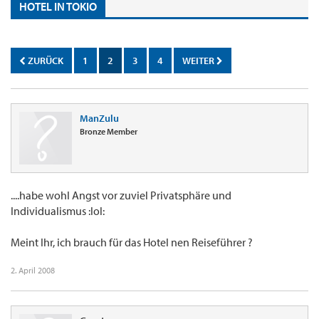
HOTEL IN TOKIO
ZURÜCK
1
2
3
4
WEITER
ManZulu
Bronze Member
....habe wohl Angst vor zuviel Privatsphäre und
Individualismus :lol:
Meint Ihr, ich brauch für das Hotel nen Reiseführer ?
2. April 2008