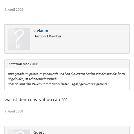
9. April 2008
stefanm
Diamond Member
Zitat von ManZulu:
sitze gerade im prince im yahoo cafe und hab die letzten beiden stunden nur das hotel
abgelaufen, ist echt beeindruckend !
aber das mit den steuern stimmt wohl leider... egal / gebucht ist gebucht
was ist denn das "yahoo cafe"??
9. April 2008
Guest