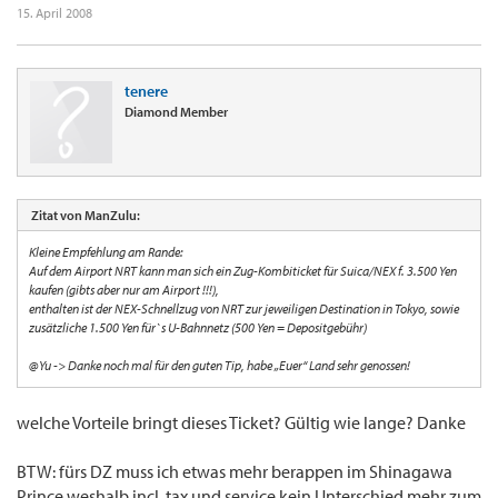
15. April 2008
tenere
Diamond Member
Zitat von ManZulu:
Kleine Empfehlung am Rande:
Auf dem Airport NRT kann man sich ein Zug-Kombiticket für Suica/NEX f. 3.500 Yen
kaufen (gibts aber nur am Airport !!!),
enthalten ist der NEX-Schnellzug von NRT zur jeweiligen Destination in Tokyo, sowie
zusätzliche 1.500 Yen für`s U-Bahnnetz (500 Yen = Depositgebühr)
@Yu -> Danke noch mal für den guten Tip, habe „Euer“ Land sehr genossen!
welche Vorteile bringt dieses Ticket? Gültig wie lange? Danke
BTW: fürs DZ muss ich etwas mehr berappen im Shinagawa
Prince weshalb incl. tax und service kein Unterschied mehr zum