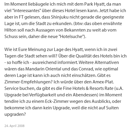
Im Moment liebäugele ich mich mit dem Park Hyatt, da man
viel "interessantes" über dieses Hotel lesen kann. Jetzt habe ich
aber in FT gelesen, dass Shinjuku nicht gerade die geeigneste
Lage ist, um die Stadt zu erkunden. (btw: das oben erwähnte
Hilton soll nach Aussagen von Bekannten zu weit ab vom
Schuss sein, daher die neue "Hotelsuche").
Wie ist Eure Meinung zur Lage des Hyatt, wenn ich in zwei
Tagen die Stadt sehen will? Über die Qualität des Hotels bin ich
- so hoffe ich - ausreichend informiert. Weitere Alternativen
wären das Mandarin Oriental und das Conrad, wie optimal
deren Lage ist kann ich auch nicht einschätzen. Gibt es
Zimmer-Empfehlungen? Ich würde über den Amex-Plat.
Service buchen, da gibt es die Fine Hotels & Resorts Rate (u.A.
Upgrade bei Verfügbarkeit und ein Abendessen) im Moment
tendire ich zu einem Eck-Zimmer wegen des Ausblicks, oder
bekomme ich dann kein Upgrade, weil die nicht auf Suiten
upgraden?
24. April 2008