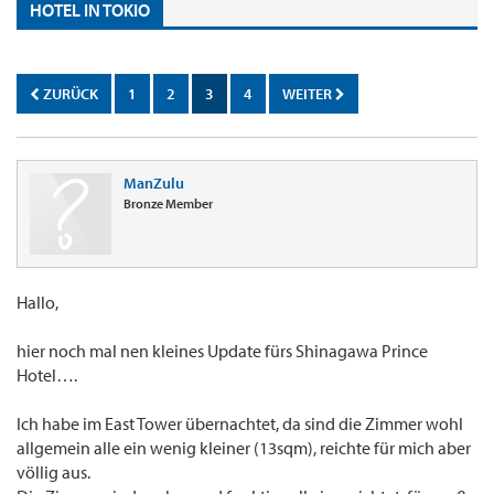
HOTEL IN TOKIO
ZURÜCK
1
2
3
4
WEITER
ManZulu
Bronze Member
Hallo,
hier noch mal nen kleines Update fürs Shinagawa Prince
Hotel….
Ich habe im East Tower übernachtet, da sind die Zimmer wohl
allgemein alle ein wenig kleiner (13sqm), reichte für mich aber
völlig aus.