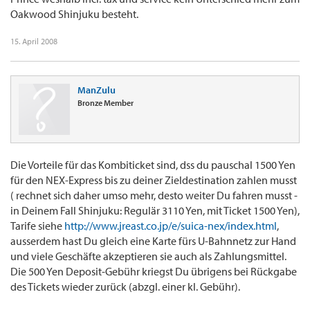
Oakwood Shinjuku besteht.
15. April 2008
ManZulu
Bronze Member
Die Vorteile für das Kombiticket sind, dss du pauschal 1500 Yen
für den NEX-Express bis zu deiner Zieldestination zahlen musst
( rechnet sich daher umso mehr, desto weiter Du fahren musst -
in Deinem Fall Shinjuku: Regulär 3110 Yen, mit Ticket 1500 Yen),
Tarife siehe
http://www.jreast.co.jp/e/suica-nex/index.html
,
ausserdem hast Du gleich eine Karte fürs U-Bahnnetz zur Hand
und viele Geschäfte akzeptieren sie auch als Zahlungsmittel.
Die 500 Yen Deposit-Gebühr kriegst Du übrigens bei Rückgabe
des Tickets wieder zurück (abzgl. einer kl. Gebühr).