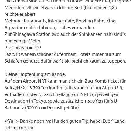
Die Zimmer sind sauber und funktionell eingerichtet, für große
Menschen vlt. ein etwas zu kleines Bett (bei meinen 1,85
reichte es aber).
Mehrere Restaurants, Internet Cafe, Bowling Bahn, Kino,
Aquarium mit Delphinen,… alles vorhanden.
Zur Shinagawa Station (wo auch der Shinkansen hält) sind`s
nur wenige Meter.
Preisniveau = TOP
Fazit: Es war ein schöner Aufenthalt, Hotelzimmer nur zum
Schlafen genutzt, dafür war`s ok, preislich kaum zu topppen.
Kleine Empfehlung am Rande:
Auf dem Airport NRT kann man sich ein Zug-Kombiticket für
Suica/NEX f. 3.500 Yen kaufen (gibts aber nur am Airport !!!),
enthalten ist der NEX-Schnellzug von NRT zur jeweiligen
Destination in Tokyo, sowie zusätzliche 1.500 Yen für`s U-
Bahnnetz (500 Yen = Depositgebühr)
@Yu -> Danke noch mal für den guten Tip, habe „Euer“ Land
sehr genossen!