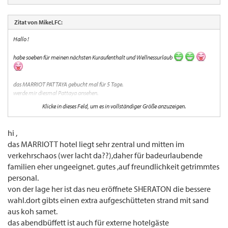
Zitat von MikeLFC:
Hallo !
habe soeben für meinen nächsten Kuraufenthalt und Wellnessurlaub
das MARRIOT PATTAYA gebucht mal für 5 Tage.
werde mir diesmal Pattaya ansehen.
Klicke in dieses Feld, um es in vollständiger Größe anzuzeigen.
und ich denke das Hotel gehört dort. lt. Thais zu den Top 3
wer hat Erfahhrungen von Euch.......
hi ,
das MARRIOTT hotel liegt sehr zentral und mitten im
grüße
verkehrschaos (wer lacht da??),daher für badeurlaubende
Mike........
familien eher ungeeignet. gutes ,auf freundlichkeit getrimmtes
personal.
von der lage her ist das neu eröffnete SHERATON die bessere
wahl.dort gibts einen extra aufgeschütteten strand mit sand
aus koh samet.
das abendbüffett ist auch für externe hotelgäste