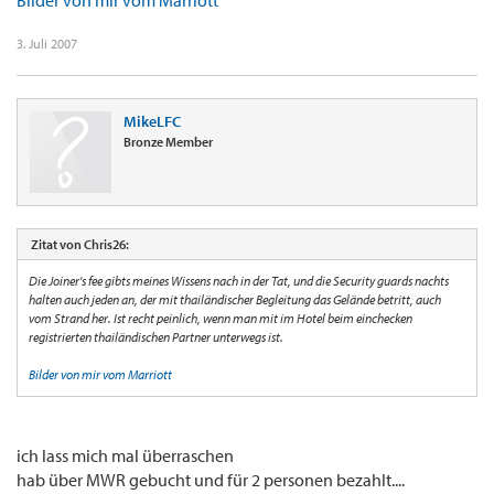
Bilder von mir vom Marriott
3. Juli 2007
MikeLFC
Bronze Member
Zitat von Chris26:
Die Joiner's fee gibts meines Wissens nach in der Tat, und die Security guards nachts
halten auch jeden an, der mit thailändischer Begleitung das Gelände betritt, auch
vom Strand her. Ist recht peinlich, wenn man mit im Hotel beim einchecken
registrierten thailändischen Partner unterwegs ist.
Bilder von mir vom Marriott
ich lass mich mal überraschen
hab über MWR gebucht und für 2 personen bezahlt....