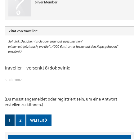
Silver Member
Zitat von traveller:
:lol: :lol: Da scheint sich aber einer gut auszukennen!
wissen wir jetzt auch, wo die "..4000 € mitunter locker auf den Kopp gehauen"
werden??
traveller---versenkt 8) :lol: :wink:
3. Juli 2007
(Du musst angemeldet oder registriert sein, um eine Antwort
erstellen zu können.)
1
2
WEITER