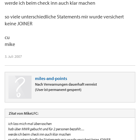
werde ich beim check inn auch klar machen
so viele unterschiedliche Statements mir wurde versichert
keine JOINER
cu
mike
3. Juli 2007
miles-and-points
Nach Verwarnungen dauerhaft verreist
(User ist permanent gesperrt)
Zitat von MikeLFC:
ich lass mich mal überraschen
hab über MWR gebucht und für 2 personen bezahlt....
werde ich beim check inn auch klar machen
so viele unterschiedliche Statements mir wurde versichert keine JOINER