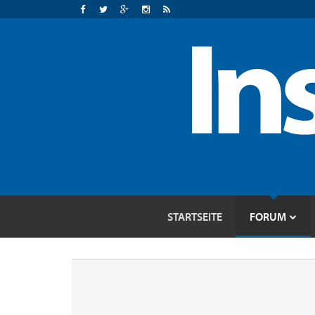
STARTSEITE
FORUM