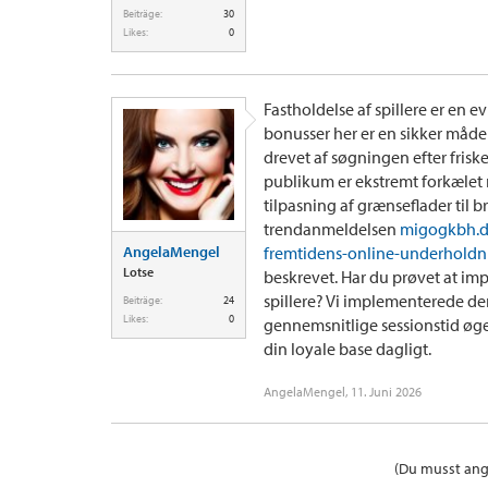
Beiträge:
30
Likes:
0
Fastholdelse af spillere er en 
bonusser her er en sikker måde
drevet af søgningen efter fris
publikum er ekstremt forkælet 
tilpasning af grænseflader til 
trendanmeldelsen
migogkbh.dk
AngelaMengel
fremtidens-online-underholdn
Lotse
beskrevet. Har du prøvet at imp
spillere? Vi implementerede 
Beiträge:
24
Likes:
0
gennemsnitlige sessionstid øge
din loyale base dagligt.
AngelaMengel
,
11. Juni 2026
(Du musst ange