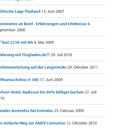
litische Lage Thailand
13. Juni 2007
ominente an Bord - Erfahrungen und Erlebnisse
4.
ptember 2006
 fuer 225€ mit BA
6. Mai 2009
fahrung mit Flugladen.de??
29. Juli 2010
ottenumrüstung auf der Langstrecke
29. Oktober 2011
fthansa Airbus A 380
17. Juni 2009
rlson Hotel, Radisson bis 80% billiger buchen
27. Juli
10
rades kostenlos bei Emirates
25. Februar 2009
r einfache Weg zur AMEX Centurion
12. Oktober 2010