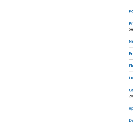
Po
Pr
Se
NY
Er
Fl
Lu
Ca
20
up
De