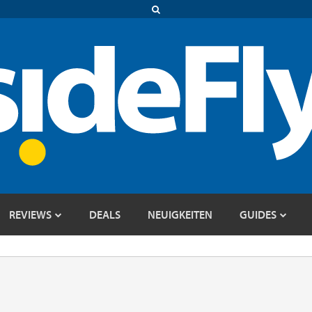
REVIEWS
DEALS
NEUIGKEITEN
GUIDES