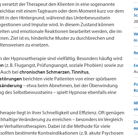
versetzt der Therapeut den Klienten in eine sogenannte
We
rgleichbar mit einem Tagtraum oder dem Moment kurz vor dem
Sc
ritt in den Hintergrund, während das Unterbewusstsein
20
ggestionen und Impulse wird. In diesem Zustand können
ten und emotionale Reaktionen bearbeitet werden, die im
Wo
nen. Ziel ist es, hinderliche Muster zu durchbrechen und
in
ltensweisen zu ersetzen.
Re
er Hypnosetherapie sind vielfältig. Besonders häufig wird
en
(z. B. Flugangst, Prüfungsangst, soziale Phobien) sowie zur
Em
 Auch bei
chronischen Schmerzen
,
Tinnitus
,
Au
fstörungen
berichten viele Patienten von einer spürbaren
Po
nsänderung
– etwa beim Abnehmen, bei der Überwindung
K
g des Selbstbewusstseins – spielt Hypnose ebenfalls eine
NF
vi
herapie liegt in ihrer Schnelligkeit und Effizienz. Oft genügen
hhaltige Veränderung zu erreichen – besonders im Vergleich
De
r Verhaltenstherapien. Dabei ist die Methode für viele
a
sollten bestimmte Kontraindikationen (z. B. akute Psychosen