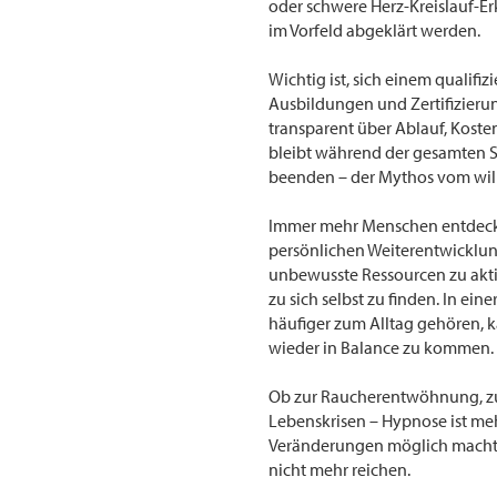
oder schwere Herz-Kreislauf-
im Vorfeld abgeklärt werden.
Wichtig ist, sich einem qualif
Ausbildungen und Zertifizierun
transparent über Ablauf, Koste
bleibt während der gesamten Si
beenden – der Mythos vom wille
Immer mehr Menschen entdecken
persönlichen Weiterentwicklung
unbewusste Ressourcen zu akti
zu sich selbst zu finden. In ei
häufiger zum Alltag gehören, 
wieder in Balance zu kommen.
Ob zur Raucherentwöhnung, zur
Lebenskrisen – Hypnose ist meh
Veränderungen möglich macht, t
nicht mehr reichen.