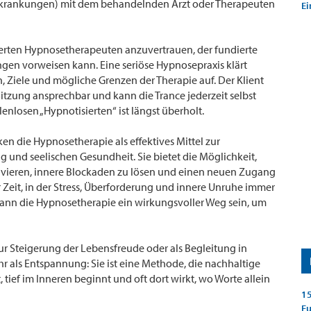
Erkrankungen) mit dem behandelnden Arzt oder Therapeuten
Ei
izierten Hypnosetherapeuten anzuvertrauen, der fundierte
gen vorweisen kann. Eine seriöse Hypnosepraxis klärt
n, Ziele und mögliche Grenzen der Therapie auf. Der Klient
tzung ansprechbar und kann die Trance jederzeit selbst
nlosen „Hypnotisierten“ ist längst überholt.
 die Hypnosetherapie als effektives Mittel zur
 und seelischen Gesundheit. Sie bietet die Möglichkeit,
vieren, innere Blockaden zu lösen und einen neuen Zugang
ner Zeit, in der Stress, Überforderung und innere Unruhe immer
kann die Hypnosetherapie ein wirkungsvoller Weg sein, um
 Steigerung der Lebensfreude oder als Begleitung in
r als Entspannung: Sie ist eine Methode, die nachhaltige
ief im Inneren beginnt und oft dort wirkt, wo Worte allein
15
E