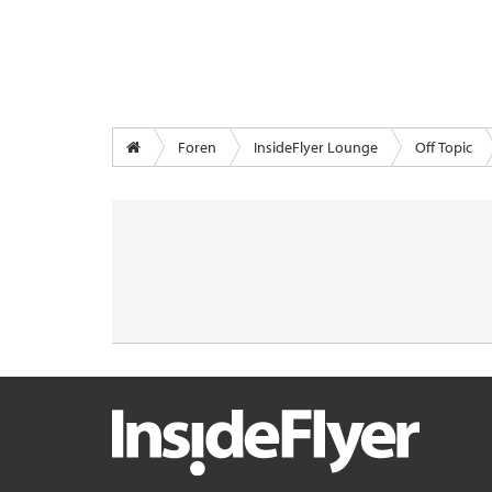
Foren
InsideFlyer Lounge
Off Topic