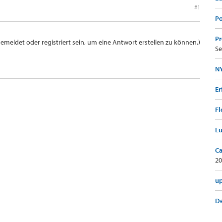
#1
Po
Pr
meldet oder registriert sein, um eine Antwort erstellen zu können.)
Se
NY
Er
Fl
Lu
Ca
20
up
De