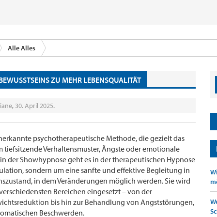
Alle Alles
RBEWUSSTSEINS ZU MEHR LEBENSQUALITÄT
liane
,
30. April 2025
.
anerkannte psychotherapeutische Methode, die gezielt das
m tiefsitzende Verhaltensmuster, Ängste oder emotionale
s in der Showhypnose geht es in der therapeutischen Hypnose
lation, sondern um eine sanfte und effektive Begleitung in
Wi
nszustand, in dem Veränderungen möglich werden. Sie wird
mö
n verschiedensten Bereichen eingesetzt – von der
htsreduktion bis hin zur Behandlung von Angststörungen,
We
Sc
somatischen Beschwerden.