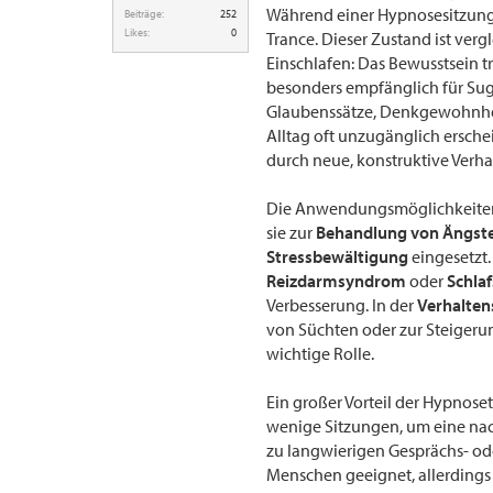
Während einer Hypnosesitzung 
Beiträge:
252
Likes:
0
Trance. Dieser Zustand ist ve
Einschlafen: Das Bewusstsein t
besonders empfänglich für Su
Glaubenssätze, Denkgewohnhei
Alltag oft unzugänglich erschei
durch neue, konstruktive Verha
Die Anwendungsmöglichkeiten d
sie zur
Behandlung von Ängst
Stressbewältigung
eingesetzt.
Reizdarmsyndrom
oder
Schla
Verbesserung. In der
Verhalte
von Süchten oder zur Steigerun
wichtige Rolle.
Ein großer Vorteil der Hypnoset
wenige Sitzungen, um eine nac
zu langwierigen Gesprächs- ode
Menschen geeignet, allerdings 