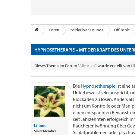
Foren
InsideFlyer Lounge
Off Topic
HYPNOSETHERAPIE – MIT DER KRAFT DES UNTE
Dieses Thema im Forum "
Alle Alles
" wurde erstellt von
Li
Die
Hypnosetherapie
ist eine 
Unterbewusstsein anspricht, u
Blockaden zu lösen. Anders al
nicht um Kontrolle oder Manipu
einen entspannten Bewusstsei
seit Jahrzehnten erfolgreich i
Liliane
Raucherentwöhnung über Gewic
Silver Member
Schlafproblemen oder psycho