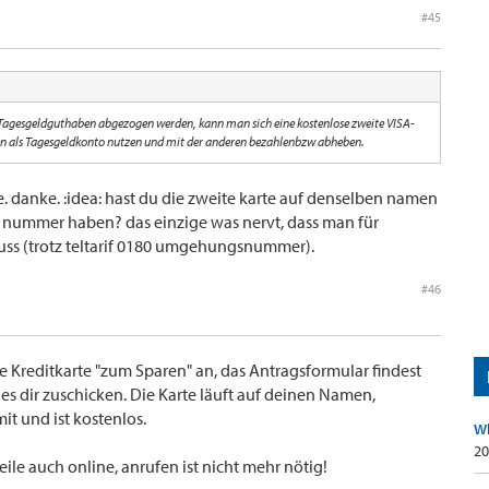
#45
agesgeldguthaben abgezogen werden, kann man sich eine kostenlose zweite VISA-
rten als Tagesgeldkonto nutzen und mit der anderen bezahlenbzw abheben.
ee. danke. :idea: hast du die zweite karte auf denselben namen
e nummer haben? das einzige was nervt, dass man für
s (trotz teltarif 0180 umgehungsnummer).
#46
re Kreditkarte "zum Sparen" an, das Antragsformular findest
 es dir zuschicken. Die Karte läuft auf deinen Namen,
it und ist kostenlos.
Wh
20
le auch online, anrufen ist nicht mehr nötig!