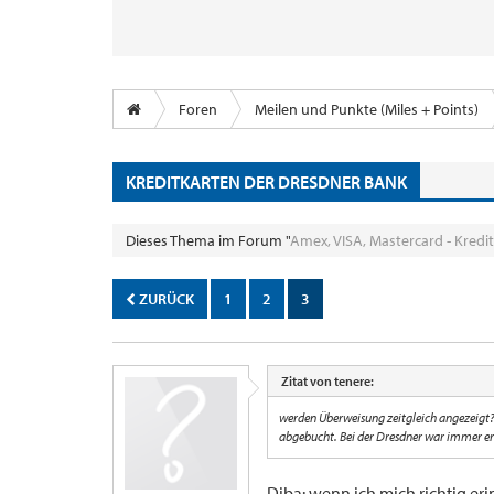
Foren
Meilen und Punkte (Miles + Points)
KREDITKARTEN DER DRESDNER BANK
Dieses Thema im Forum "
Amex, VISA, Mastercard - Kredi
ZURÜCK
1
2
3
Zitat von tenere:
werden Überweisung zeitgleich angezeigt? 
abgebucht. Bei der Dresdner war immer erst
Diba: wenn ich mich richtig er