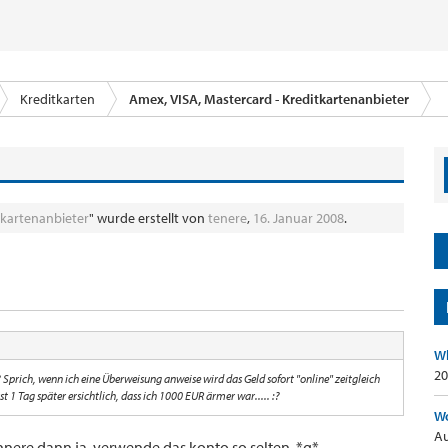
Kreditkarten
Amex, VISA, Mastercard - Kreditkartenanbieter
tkartenanbieter
" wurde erstellt von
tenere
,
16. Januar 2008
.
Wh
20
Sprich, wenn ich eine Überweisung anweise wird das Geld sofort "online" zeitgleich
 1 Tag später ersichtlich, dass ich 1000 EUR ärmer war..... :?
Wo
Au
innere dann ja, verwende das konto so selten. *g*