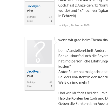
Codi: hast 2 Anzeigen, 1x "Kon
JackRyan
wurde) und 1x "noch verfügbar
Pilot
in Echtzeit)
Beiträge:
51
Likes:
0
JackRyan
,
26. Januar 2008
wenn wir grad beim Thema sind
beim Ausstellen/Limit-Änderun
Bankauskunft durch die Bayer
hat jmd persönliche Erfahrung
kosten?
JackRyan
AntonBauer hat mal gechrieben,
Pilot
Bei der Diba steht in den Kond
Weiß da jmd mehr?
Beiträge:
51
Likes:
0
Und wie läuft das bei der Limi
Hab die Konten bei Codi und Dib
Geben die Banken dann Ausku