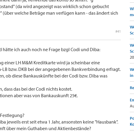
tostand" (da wird angezeigt was wirklich schon gebucht
Wi
" (über welche Beträge man verfügen kann - das ändert sich
mö
We
#41
Sc
We
 hätte ich auch noch ne Frage bzgl Codi und Diba:
Sc
20
g einer LH M&M Kreditkarte wird ja scheinbar eine
n-LB bzw. DKB bei der angegebenen Bankverbindung erfragt.
Wo
en, ob diese Bankauskünfte bei der Codi bzw. Diba was
in
Re
 dass das bei der Codi nichts kostet.
itionen aber was von Bankauskunft 25€.
Em
Au
t-Festlegung?
Po
a jeweils erst seit etwa 1 Jahr, ansonsten keine "Hausbank".
K
nft über mein Guthaben und Aktienbestände?