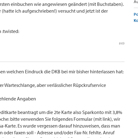
Au
 ersten einbuchen wie angewiesen geändert (mit Buchstaben).
hatte ich aufgeschrieben!) versucht und jetzt ist der
Po
K
 :twisted:
#49
sen welchen Eindruck die DKB bei mir bisher hinterlassen hat:
er Warteschlange, aber verlässlicher Rüpckrufservice
. fehlende Angaben
editkarte beantragt um die 2te Karte also Sparkonto mit 3,8%
he: bitte verwenden Sie folgendes Formular (mit link), wir
Visa-Karte. Es wurde vergessen darauf hinzuweisen, dass man
oder faxen soll - Adresse und/oder Fax-Nr. fehlte. Anruf