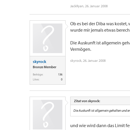
JackRyan
,
26. Januar 2008
Ob es bei der Diba was kostet, 
wurde mir jemals etwas berech
Die Auskunft ist allgemein ge
Vermögen.
skyrock
,
26. Januar 2008
skyrock
Bronze Member
Beiträge:
136
Likes:
0
Zitat von skyrock:
Die Auskunft ist allgemein gehalten und 
und wie wird dann das Limit fe