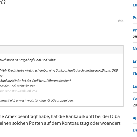
n)?
E
Po
#44
Pr
Se
NY
auch noch ne Frage bzgl Codi und Diba:
Er
M&M Kreditkarte wird ja scheinbar eine Bankauskunft durch die Bayern-LB bzw. DKB
Fl
agt.
 Bankauskünfte bei der Codi bzw. Diba was kosten?
i der Codi nichts kostet.
Lu
r was von Bankauskunft 25€.
Ca
 dieses Feld, um es in vollständiger Größe anzuzeigen.
20
?
rst seit etwa 1 Jahr, ansonsten keine "Hausbank".
ine Amex beantragt habe, hat die Bankauskunft bei der Diba
in Guthaben und Aktienbestände?
up
 keinen solchen Posten auf dem Kontoauszug oder woanders
De