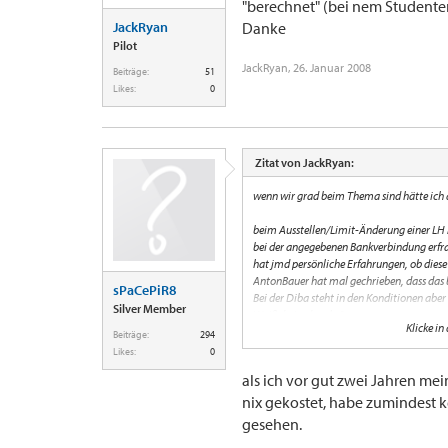
"berechnet" (bei nem Studente
JackRyan
Danke
Pilot
JackRyan
,
26. Januar 2008
Beiträge:
51
Likes:
0
Zitat von JackRyan:
wenn wir grad beim Thema sind hätte ich 
beim Ausstellen/Limit-Änderung einer LH 
bei der angegebenen Bankverbindung erfr
hat jmd persönliche Erfahrungen, ob diese
AntonBauer hat mal gechrieben, dass das be
sPaCePiR8
Bei der Diba steht in den Konditionen abe
Silver Member
Weiß da jmd mehr?
Klicke in
Beiträge:
294
Und wie läuft das bei der Limit-Festlegung
Likes:
0
Hab die Konten bei Codi und Diba jeweils e
als ich vor gut zwei Jahren me
Geben die Banken dann Auskunft über me
nix gekostet, habe zumindest
gesehen.