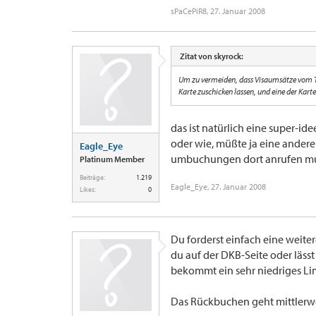
sPaCePiR8
,
27. Januar 2008
Zitat von skyrock:
Um zu vermeiden, dass Visaumsätze vom T
Karte zuschicken lassen, und eine der Ka
das ist natürlich eine super-id
oder wie, müßte ja eine ander
Eagle_Eye
umbuchungen dort anrufen mus
Platinum Member
Beiträge:
1.219
Eagle_Eye
,
27. Januar 2008
Likes:
0
Du forderst einfach eine weite
du auf der DKB-Seite oder lässt
bekommt ein sehr niedriges Lim
Das Rückbuchen geht mittlerwei