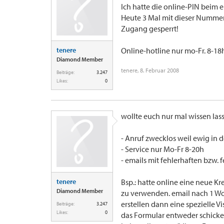
Ich hatte die online-PIN beim
Heute 3 Mal mit dieser Nummer (
Zugang gesperrt!
tenere
Online-hotline nur mo-Fr. 8-18h
Diamond Member
tenere
,
8. Februar 2008
Beiträge:
3.247
Likes:
0
wollte euch nur mal wissen las
- Anruf zwecklos weil ewig in d
- Service nur Mo-Fr 8-20h
- emails mit fehlerhaften bzw
tenere
Bsp.: hatte online eine neue Kr
Diamond Member
zu verwenden. email nach 1 Woc
erstellen dann eine spezielle 
Beiträge:
3.247
Likes:
0
das Formular entweder schicken 