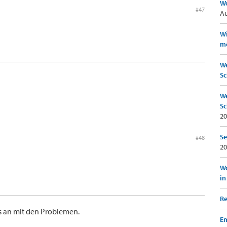
Wo
#47
Au
Wi
mö
We
Sc
We
Sc
20
Se
#48
20
Wo
in
Re
s an mit den Problemen.
Em