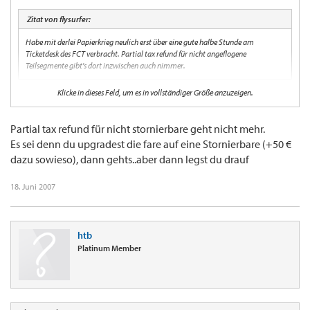
Zitat von flysurfer:
Habe mit derlei Papierkrieg neulich erst über eine gute halbe Stunde am
Ticketdesk des FCT verbracht. Partial tax refund für nicht angeflogene
Teilsegmente gibt's dort inzwischen auch nimmer.
Klicke in dieses Feld, um es in vollständiger Größe anzuzeigen.
Wie macht das dann jetzt?
Partial tax refund für nicht stornierbare geht nicht mehr.
Es sei denn du upgradest die fare auf eine Stornierbare (+50 €
dazu sowieso), dann gehts..aber dann legst du drauf
18. Juni 2007
htb
Platinum Member