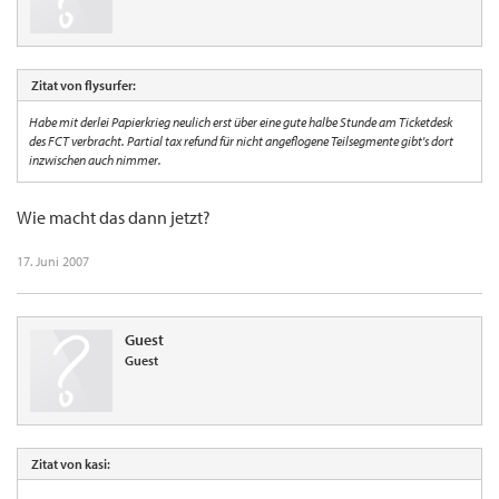
Zitat von flysurfer:
Habe mit derlei Papierkrieg neulich erst über eine gute halbe Stunde am Ticketdesk
des FCT verbracht. Partial tax refund für nicht angeflogene Teilsegmente gibt's dort
inzwischen auch nimmer.
Wie macht das dann jetzt?
17. Juni 2007
Guest
Guest
Zitat von kasi: