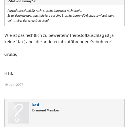
Zitat von Jimmy67:
Partial tax refund für nicht stornierbare geht nicht mehr.
Es sei denn du upgradest die fare auf eine Stornierbare (+50 € dazu sowieso), dann
gehts..aber dann legst du drauf
Wie ist das rechtlich zu bewerten? Treibstoffzuschlag ist ja
keine "Tax", aber die anderen abzuführenden Gebühren?
Grüße,
HTB.
19. Juni 2007
kasi
Diamond Member