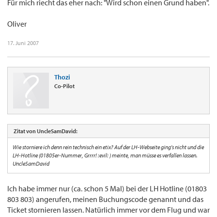
Für mich riecht das eher nach: "Wird schon einen Grund haben".
Oliver
17. Juni 2007
Thozi
Co-Pilot
Zitat von UncleSamDavid:
Wie storniere ich denn rein technisch ein etix? Auf der LH-Webseite ging's nicht und die
LH-Hotline (01805er-Nummer, Grrrr! :evil: ) meinte, man müsse es verfallen lassen.
UncleSamDavid
Ich habe immer nur (ca. schon 5 Mal) bei der LH Hotline (01803
803 803) angerufen, meinen Buchungscode genannt und das
Ticket stornieren lassen. Natürlich immer vor dem Flug und war