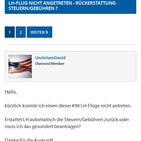
LH-FLUG NICHT ANGETRETEN - RÜCKERSTATTUNG
STEUERN/GEBÜHREN ?
1
2
WEITER
UncleSamDavid
Diamond Member
Hallo,
kürzlich konnte ich einen dieser €99 LH-Flüge nicht antreten.
Erstattet LH automatisch die Steuern/Gebühren zurück oder
muss ich das gesondert beantragen?
Danke für die Auskunft.