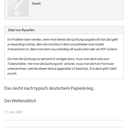
Guest
Zitat von flysurfer:
Ein Problem kann werden, wenn man bereits die Quittung ausgedruckt hat (das geht
ja neuerdings online), denn die möchte LH dann zurückhaben (was totaler
Schwachsinn ist, denn man kann sie ja beliebig oft ausdrucken oder als PDF sichern).
Da man die Quittung nur persönlich vorlegen kann, muss man dann also zum
Ticketschalter. Hat man die Quittung evtl. verloren, muss man dort ein Formular
unterzeichnen, welches diesen Verlust gegenüber LH bestätigt. Erst dann gibt's Geld
zurück.
Das riecht nach typisch deutschem Papierkrieg..
Der Wellensittich
17. Juni 2007