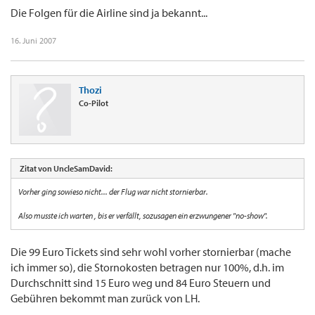
Die Folgen für die Airline sind ja bekannt...
16. Juni 2007
Thozi
Co-Pilot
Zitat von UncleSamDavid:
Vorher ging sowieso nicht... der Flug war nicht stornierbar.
Also musste ich warten , bis er verfällt, sozusagen ein erzwungener "no-show".
Die 99 Euro Tickets sind sehr wohl vorher stornierbar (mache
ich immer so), die Stornokosten betragen nur 100%, d.h. im
Durchschnitt sind 15 Euro weg und 84 Euro Steuern und
Gebühren bekommt man zurück von LH.