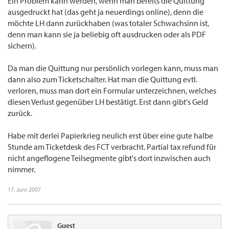
Ein Problem kann werden, wenn man bereits die Quittung
ausgedruckt hat (das geht ja neuerdings online), denn die
möchte LH dann zurückhaben (was totaler Schwachsinn ist,
denn man kann sie ja beliebig oft ausdrucken oder als PDF
sichern).
Da man die Quittung nur persönlich vorlegen kann, muss man
dann also zum Ticketschalter. Hat man die Quittung evtl.
verloren, muss man dort ein Formular unterzeichnen, welches
diesen Verlust gegenüber LH bestätigt. Erst dann gibt's Geld
zurück.
Habe mit derlei Papierkrieg neulich erst über eine gute halbe
Stunde am Ticketdesk des FCT verbracht. Partial tax refund für
nicht angeflogene Teilsegmente gibt's dort inzwischen auch
nimmer.
17. Juni 2007
Guest