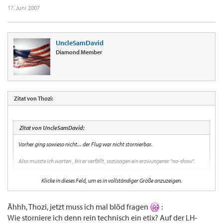
17. Juni 2007
UncleSamDavid
Diamond Member
Zitat von Thozi:
Zitat von UncleSamDavid:
Vorher ging sowieso nicht... der Flug war nicht stornierbar.
Also musste ich warten , bis er verfällt, sozusagen ein erzwungener "no-show".
Klicke in dieses Feld, um es in vollständiger Größe anzuzeigen.
Die 99 Euro Tickets sind sehr wohl vorher stornierbar (mache ich immer so), die
Stornokosten betragen nur 100%, d.h. im Durchschnitt sind 15 Euro weg und 84 Euro
Steuern und Gebühren bekommt man zurück von LH.
Ähhh, Thozi, jetzt muss ich mal blöd fragen
:
Wie storniere ich denn rein technisch ein etix? Auf der LH-