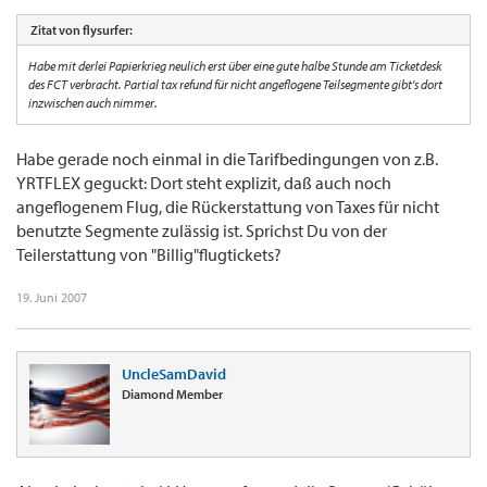
Zitat von flysurfer:
Habe mit derlei Papierkrieg neulich erst über eine gute halbe Stunde am Ticketdesk
des FCT verbracht. Partial tax refund für nicht angeflogene Teilsegmente gibt's dort
inzwischen auch nimmer.
Habe gerade noch einmal in die Tarifbedingungen von z.B.
YRTFLEX geguckt: Dort steht explizit, daß auch noch
angeflogenem Flug, die Rückerstattung von Taxes für nicht
benutzte Segmente zulässig ist. Sprichst Du von der
Teilerstattung von "Billig"flugtickets?
19. Juni 2007
UncleSamDavid
Diamond Member