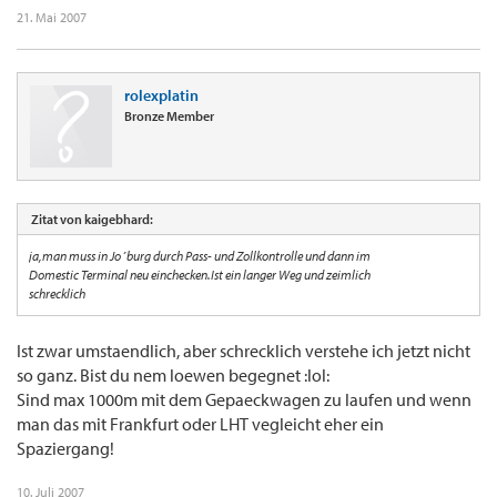
21. Mai 2007
rolexplatin
Bronze Member
Zitat von kaigebhard:
ja,man muss in Jo´burg durch Pass- und Zollkontrolle und dann im
Domestic Terminal neu einchecken.Ist ein langer Weg und zeimlich
schrecklich
Ist zwar umstaendlich, aber schrecklich verstehe ich jetzt nicht
so ganz. Bist du nem loewen begegnet :lol:
Sind max 1000m mit dem Gepaeckwagen zu laufen und wenn
man das mit Frankfurt oder LHT vegleicht eher ein
Spaziergang!
10. Juli 2007