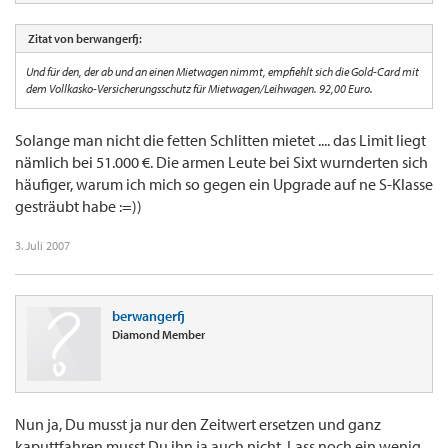
Zitat von berwangerfj:
Und für den, der ab und an einen Mietwagen nimmt, empfiehlt sich die Gold-Card mit
dem Vollkasko-Versicherungsschutz für Mietwagen/Leihwagen. 92,00 Euro.
Solange man nicht die fetten Schlitten mietet .... das Limit liegt
nämlich bei 51.000 €. Die armen Leute bei Sixt wurnderten sich
häufiger, warum ich mich so gegen ein Upgrade auf ne S-Klasse
gesträubt habe :=))
3. Juli 2007
berwangerfj
Diamond Member
Nun ja, Du musst ja nur den Zeitwert ersetzen und ganz
kaputtfahren musst Du ihn ja auch nicht. Lass noch ein wenig