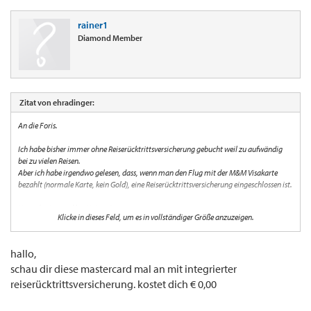
rainer1
Diamond Member
Zitat von ehradinger:
An die Foris.
Ich habe bisher immer ohne Reiserücktrittsversicherung gebucht weil zu aufwändig
bei zu vielen Reisen.
Aber ich habe irgendwo gelesen, dass, wenn man den Flug mit der M&M Visakarte
bezahlt (normale Karte, kein Gold), eine Reiserücktrittsversicherung eingeschlossen ist.
Kann das jemand bestätigen?
Klicke in dieses Feld, um es in vollständiger Größe anzuzeigen.
Danke!
hallo,
schau dir diese mastercard mal an mit integrierter
reiserücktrittsversicherung. kostet dich € 0,00