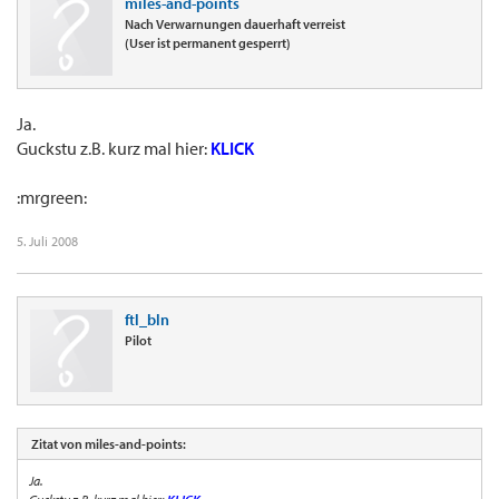
miles-and-points
Nach Verwarnungen dauerhaft verreist
(User ist permanent gesperrt)
Ja.
Guckstu z.B. kurz mal hier:
KLICK
:mrgreen:
5. Juli 2008
ftl_bln
Pilot
Zitat von miles-and-points:
Ja.