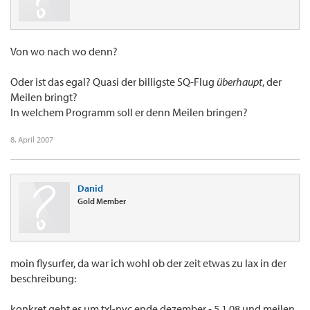
Von wo nach wo denn?
Oder ist das egal? Quasi der billigste SQ-Flug
überhaupt
, der
Meilen bringt?
In welchem Programm soll er denn Meilen bringen?
8. April 2007
Danid
Gold Member
moin flysurfer, da war ich wohl ob der zeit etwas zu lax in der
beschreibung:
konkret geht es um txl-nyc ende dezember - 5.1.08 und meilen