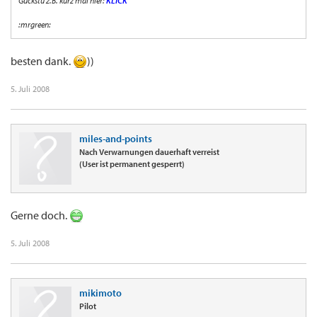
Guckstu z.B. kurz mal hier:
KLICK
:mrgreen:
besten dank.
))
5. Juli 2008
miles-and-points
Nach Verwarnungen dauerhaft verreist
(User ist permanent gesperrt)
Gerne doch.
5. Juli 2008
mikimoto
Pilot