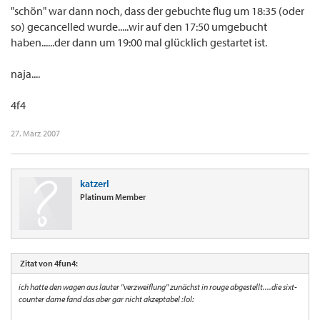
"schön" war dann noch, dass der gebuchte flug um 18:35 (oder
so) gecancelled wurde.....wir auf den 17:50 umgebucht
haben......der dann um 19:00 mal glücklich gestartet ist.
naja....
4f4
27. März 2007
katzerl
Platinum Member
Zitat von 4fun4:
ich hatte den wagen aus lauter "verzweiflung" zunächst in rouge abgestellt....die sixt-
counter dame fand das aber gar nicht akzeptabel :lol: