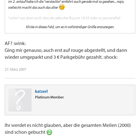
im 2. anlauf habe ich die "versteckte" einfahrt auch gerade mal so gesehen...naja,
vielleicht macht das auch das alter
"schön" war dann noch, dass der gebuchte flug um 18:35 (oder so) gecancelled
wurde.....wir auf den 17:50 umgebucht haben......der dann um 19:00 mal glücklich
Klicke in dieses Feld, um es in vollständiger Größe anzuzeigen.
gestartet ist.
naja....
AF? :wink:
Ging mir genauso, auch erst auf rouge abgestellt, und dann
4f4
wieder umgeparkt und 3 € Parkgebühr gezahlt. :shock:
27. März 2007
katzerl
Platinum Member
Ihr werdet es nicht glauben, aber die gesamten Meilen (2000)
sind schon gebucht