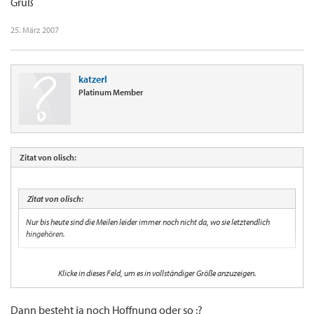
Gruß
25. März 2007
katzerl
Platinum Member
Zitat von olisch:
Zitat von olisch:
Nur bis heute sind die Meilen leider immer noch nicht da, wo sie letztendlich
hingehören.
Nach 7 Wochen und 3 E-Mails sind die 2.000 Meilen endlich auf meinem Meilenkonto
Klicke in dieses Feld, um es in vollständiger Größe anzuzeigen.
Gruß
Dann besteht ja noch Hoffnung oder so :?