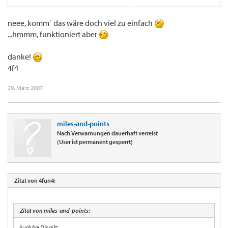
neee, komm` das wäre doch viel zu einfach
...hmmm, funktioniert aber
danke!
4f4
29. März 2007
miles-and-points
Nach Verwarnungen dauerhaft verreist
(User ist permanent gesperrt)
Zitat von 4fun4:
Zitat von miles-and-points:
Auch bei Dir gilt: