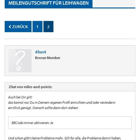
MEILENGUTSCHRIFT FÜR LEIHWAGEN
ZURÜCK
1
2
4fun4
Bronze Member
Zitat von miles-and-points:
Auch bei Dir gilt:
das kannst nur Du in Deinem eigenen Profil einrichten und/oder verändern:
ein Klick genügt. Danach sollte dann dort stehen:
BBCode immer aktivieren: Ja
Und schon gibt's keine Probleme mehr. Gilt für alle, die Probleme damit haben.