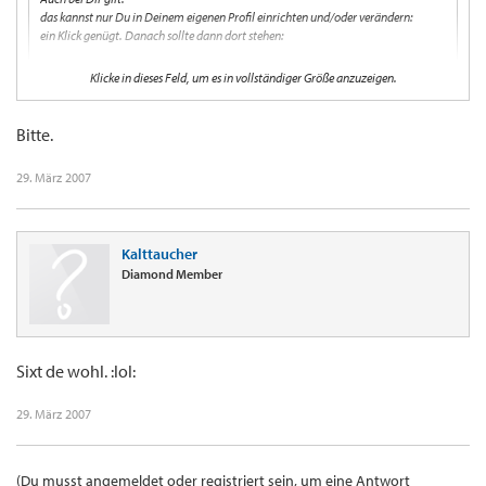
das kannst nur Du in Deinem eigenen Profil einrichten und/oder verändern:
ein Klick genügt. Danach sollte dann dort stehen:
Klicke in dieses Feld, um es in vollständiger Größe anzuzeigen.
BBCode immer aktivieren: Ja
Bitte.
Und schon gibt's keine Probleme mehr. Gilt für alle, die Probleme damit haben.
29. März 2007
neee, komm` das wäre doch viel zu einfach
...hmmm, funktioniert aber
Kalttaucher
danke!
4f4
Diamond Member
Sixt de wohl. :lol:
29. März 2007
(Du musst angemeldet oder registriert sein, um eine Antwort