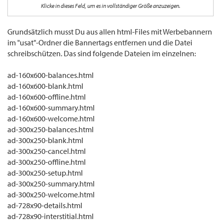
Hat jemand eine Anleitung oder Tip wie man das schafft? Wäre nett.
Klicke in dieses Feld, um es in vollständiger Größe anzuzeigen.
Danke schonmal im Voraus :roll:
Grundsätzlich musst Du aus allen html-Files mit Werbebannern
im "usat"-Ordner die Bannertags entfernen und die Datei
schreibschützen. Das sind folgende Dateien im einzelnen:
ad-160x600-balances.html
ad-160x600-blank.html
ad-160x600-offline.html
ad-160x600-summary.html
ad-160x600-welcome.html
ad-300x250-balances.html
ad-300x250-blank.html
ad-300x250-cancel.html
ad-300x250-offline.html
ad-300x250-setup.html
ad-300x250-summary.html
ad-300x250-welcome.html
ad-728x90-details.html
ad-728x90-interstitial.html