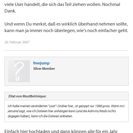
viele User handelt, die sich das Teil ziehen wollen. Nochmal
Dank.
Und wenn Du merkst, daß es wirklich überhand nehmen sollte,
kann man ja immer noch überlegen, wie's noch einfacher geht.
20. Februar 2007
freejump
Silver Member
Zitat von MustBeUnique:
Ich habe meinen veränderten "usat"-Ordner hier, ist gezippt nur 10kB gross. Wenn mir
jemand sagt, wie ich Dateien hier anhängen kann (und die Admins/Mods nichts
dagegen haben), kann ich die Dateien anbieten.
Einfach hier hochladen und dann können alle für ein Jahr