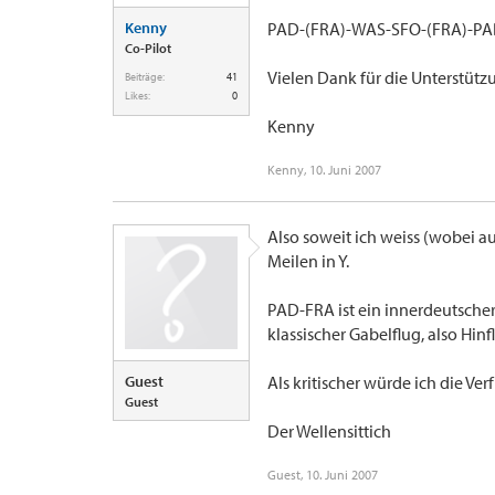
Kenny
PAD-(FRA)-WAS-SFO-(FRA)-P
Co-Pilot
Vielen Dank für die Unterstütz
Beiträge:
41
Likes:
0
Kenny
Kenny
,
10. Juni 2007
Also soweit ich weiss (wobei auc
Meilen in Y.
PAD-FRA ist ein innerdeutscher
klassischer Gabelflug, also Hin
Guest
Als kritischer würde ich die Ver
Guest
Der Wellensittich
Guest
,
10. Juni 2007