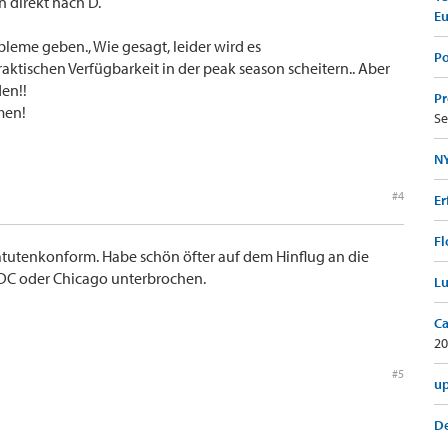
 direkt nach D.
E
obleme geben., Wie gesagt, leider wird es
Po
aktischen Verfügbarkeit in der peak season scheitern.. Aber
den!!
Pr
men!
Se
NY
#4
Er
Fl
statutenkonform. Habe schön öfter auf dem Hinflug an die
 DC oder Chicago unterbrochen.
Lu
Ca
20
#5
up
De