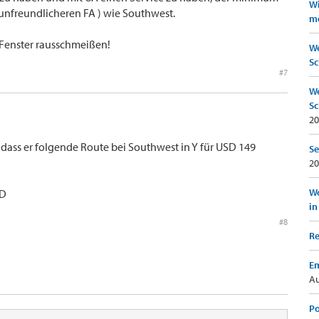
Wi
h unfreundlicheren FA ) wie Southwest.
mö
Fenster rausschmeißen!
We
Sc
#7
We
Sc
20
, dass er folgende Route bei Southwest in Y für USD 149
Se
20
Wo
AD
in
#8
Re
Em
Au
Po