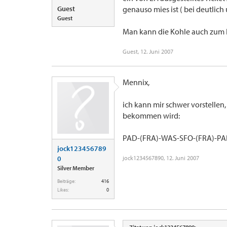
Guest
genauso mies ist ( bei deutlic
Guest
Man kann die Kohle auch zum 
Guest
,
12. Juni 2007
Mennix,
ich kann mir schwer vorstellen
bekommen wird:
PAD-(FRA)-WAS-SFO-(FRA)-P
jock123456789
0
jock1234567890
,
12. Juni 2007
Silver Member
Beiträge:
416
Likes:
0