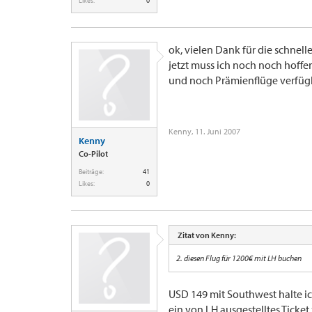
Likes:
0
ok, vielen Dank für die schnel
jetzt muss ich noch noch hoff
und noch Prämienflüge verfügb
Kenny
,
11. Juni 2007
Kenny
Co-Pilot
Beiträge:
41
Likes:
0
Zitat von Kenny:
2. diesen Flug für 1200€ mit LH buchen
USD 149 mit Southwest halte ic
ein von LH ausgestelltes Ticke