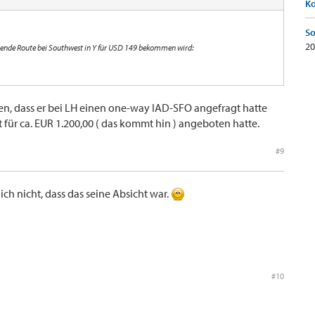
K
So
20
olgende Route bei Southwest in Y für USD 149 bekommen wird:
nden, dass er bei LH einen one-way IAD-SFO angefragt hatte
et für ca. EUR 1.200,00 ( das kommt hin ) angeboten hatte.
#9
ich nicht, dass das seine Absicht war.
#10