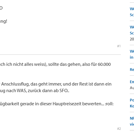
AD
We
Sc
ung!
We
Sc
20
#1
Wo
in
h ich nicht alles weiss), sollte das gehen, also für 60.000
Re
Em
 Anschlussflug, das geht immer, und der Rest ist dann ein
Au
flug nach WAS, zurück dann ab SFO..
Po
fügbarkeit gerade in dieser Hauptreisezeit bewerten... :roll:
K
NF
vi
#2