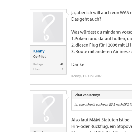
ja, aber ich will auch von WAS
Das geht auch?
Was würdest du mir dann vors
1.Pokern und darauf hoffen, d
2. diesen Flug für 1200€ mit L
Kenny
3. Route mit anderen Airlines
Co-Pilot
Danke
Beiträge:
41
Likes:
0
Kenny
,
11. Juni 2007
Zitat von Kenny:
ja, aber ich will auch von WAS nach SFO f
Also laut M&M-Statuten ist bei
Hin- oder Rückflug, ein Stopover