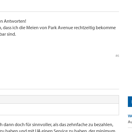
len Antworten!
en, dass ich die Meien von Park Avenue rechtzeitig bekomme
ar sind.
#6
Wo
Au
h dann doch für sinnvoller, als das zehnfache zu bezahlen,
t zu haben und mit UA einen Service zu haben, der minimum