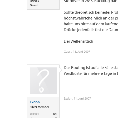
Guest
Stopover in WAS, Rückflug dann
Guest
Sollte theoretisch keinerlei Pr
höchstwahrscheinlich an der pr
halte uns bitte auf dem laufen
Drücke jedenfalls fest die Dau
Der Wellensittich
Guest
,
11. Juni 2007
Das Routing ist auf alle Fälle 
Westküste für mehrere Tage in
Exdon
,
11. Juni 2007
Exdon
Silver Member
Beiträge:
336