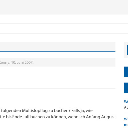
Kenny
,
10. Juni 2007
.
Wo
Au
n folgenden Multistopflug zu buchen? Falls ja, wie
Mitte bis Ende Juli buchen zu können, wenn ich Anfang August
Wi
mö