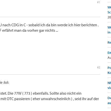
#1
We
Sc
20
U nach CDG in C - sobald ich da bin werde ich hier berichten .
Wo
 erfährt man da vorher gar nichts ...
in
Re
Em
Au
#2
Po
K
 :lol:
NF
vi
et. Die 77W ( 773 ) ebenfalls. Sollte also nicht ein
De
mit OTC passieren ( eher unwahrscheinlich ) , seid ihr auf der
a