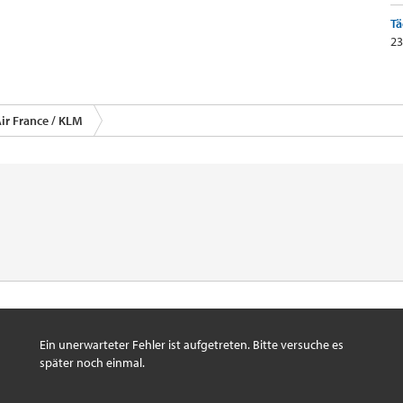
Tä
23
ir France / KLM
Ein unerwarteter Fehler ist aufgetreten. Bitte versuche es
später noch einmal.