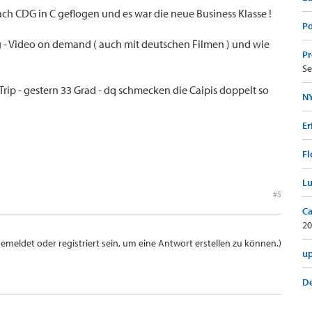
ch CDG in C geflogen und es war die neue Business Klasse !
Po
g - Video on demand ( auch mit deutschen Filmen ) und wie
Pr
Se
Trip - gestern 33 Grad - dq schmecken die Caipis doppelt so
NY
Er
Fl
Lu
#5
Ca
20
meldet oder registriert sein, um eine Antwort erstellen zu können.)
up
De