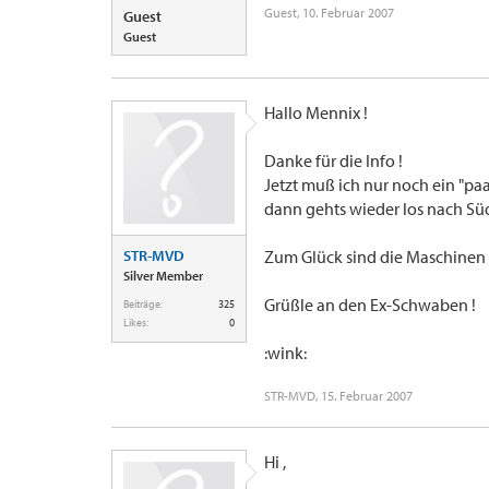
Guest
,
10. Februar 2007
Guest
Guest
Hallo Mennix !
Danke für die Info !
Jetzt muß ich nur noch ein "pa
dann gehts wieder los nach S
STR-MVD
Zum Glück sind die Maschinen d
Silver Member
Grüßle an den Ex-Schwaben !
Beiträge:
325
Likes:
0
:wink:
STR-MVD
,
15. Februar 2007
Hi ,