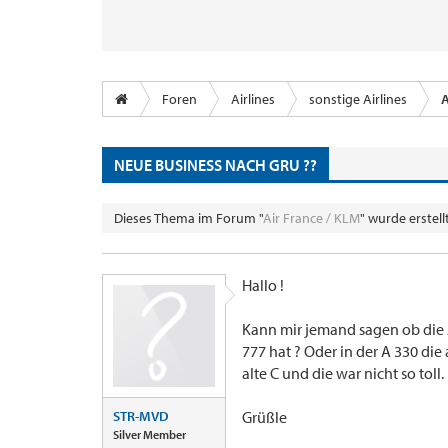
Foren
Airlines
sonstige Airlines
A
NEUE BUSINESS NACH GRU ??
Dieses Thema im Forum "
Air France / KLM
" wurde erstel
Hallo !
Kann mir jemand sagen ob die 
777 hat ? Oder in der A 330 die 
alte C und die war nicht so toll.
STR-MVD
Grüßle
Silver Member