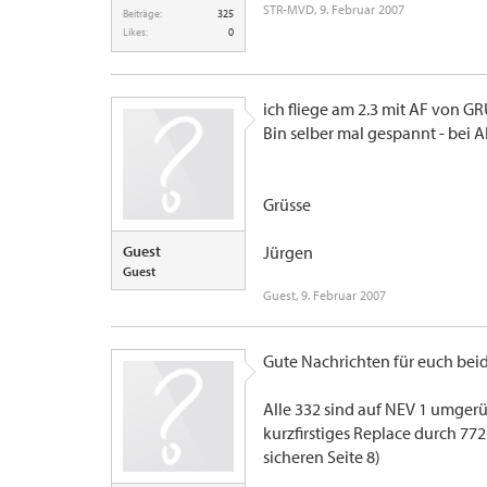
STR-MVD
,
9. Februar 2007
Beiträge:
325
Likes:
0
ich fliege am 2.3 mit AF von GR
Bin selber mal gespannt - bei AF
Grüsse
Guest
Jürgen
Guest
Guest
,
9. Februar 2007
Gute Nachrichten für euch beide
Alle 332 sind auf NEV 1 umgerüst
kurzfirstiges Replace durch 772 
sicheren Seite 8)