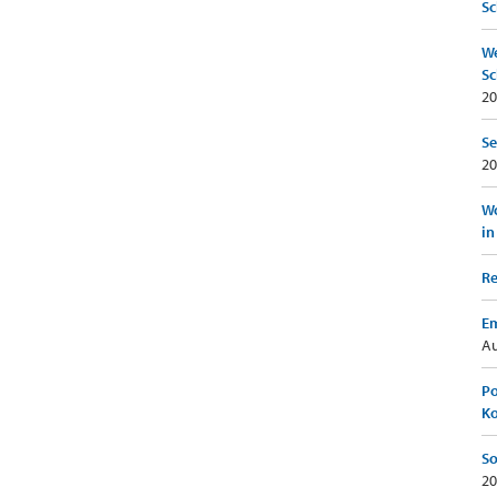
Sc
We
Sc
20
Se
20
Wo
in
Re
Em
Au
Po
K
So
20