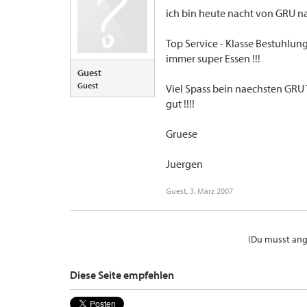
ich bin heute nacht von GRU na
Top Service - Klasse Bestuhlun
immer super Essen !!!
Guest
Guest
Viel Spass bein naechsten GRU 
gut !!!!
Gruese
Juergen
Guest
,
3. März 2007
(Du musst ange
Diese Seite empfehlen