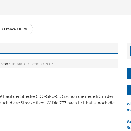
ir France / KLM
lt von
STR-MVD
,
9. Februar 2007
.
AF auf der Strecke CDG-GRU-CDG schon die neue BC in der
auch diese Strecke fliegt ?? Die 777 nach EZE hat ja noch die
Wi
mö
We
Sc