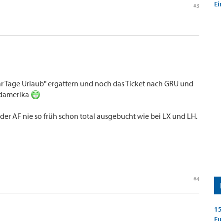
Ei
#3
ar Tage Urlaub" ergattern und noch das Ticket nach GRU und
üdamerika
er AF nie so früh schon total ausgebucht wie bei LX und LH.
#4
15
E