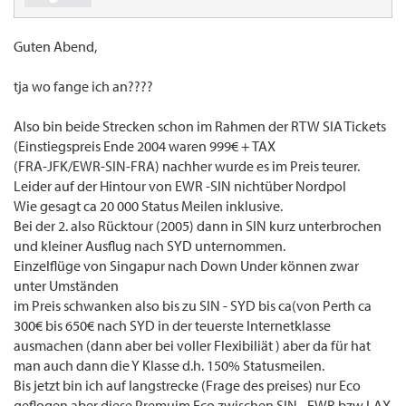
Guten Abend,
tja wo fange ich an????
Also bin beide Strecken schon im Rahmen der RTW SIA Tickets
(Einstiegspreis Ende 2004 waren 999€ + TAX
(FRA-JFK/EWR-SIN-FRA) nachher wurde es im Preis teurer.
Leider auf der Hintour von EWR -SIN nichtüber Nordpol
Wie gesagt ca 20 000 Status Meilen inklusive.
Bei der 2. also Rücktour (2005) dann in SIN kurz unterbrochen
und kleiner Ausflug nach SYD unternommen.
Einzelflüge von Singapur nach Down Under können zwar
unter Umständen
im Preis schwanken also bis zu SIN - SYD bis ca(von Perth ca
300€ bis 650€ nach SYD in der teuerste Internetklasse
ausmachen (dann aber bei voller Flexibiliät ) aber da für hat
man auch dann die Y Klasse d.h. 150% Statusmeilen.
Bis jetzt bin ich auf langstrecke (Frage des preises) nur Eco
geflogen aber diese Premuim Eco zwischen SIN - EWR bzw LAX