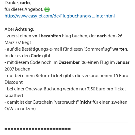
Danke,
carlo
,
für dieses Angebot.
http://www.easyjet.com/de/Flugbuchung/s ... inter.html
Aber
Achtung
:
- zuerst einen
voll bezahlten
Flug buchen, der
nach
dem 26.
März '07 liegt
- auf die Bestätigungs-e-mail für diesen "Sommerflug"
warten
,
in der es den
Code
gibt
- mit diesem Code noch im
Dezember
'06 einen Flug im
Januar
2007 buchen
- nur bei einem Return-Ticket gibt's die versprochenen 15 Euro
Discount
- bei einer Oneway-Buchung werden nur 7,50 Euro pro Ticket
rabattiert
- damit ist der Gutschein "verbraucht" (
nicht
für einen zweiten
O/W zu nutzen)
=========================================
======================