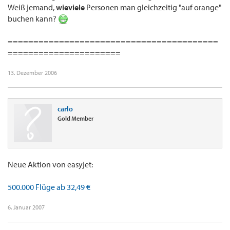
Weiß jemand,
wieviele
Personen man gleichzeitig "auf orange"
buchen kann?
=========================================
======================
13. Dezember 2006
carlo
Gold Member
Neue Aktion von easyjet:
500.000 Flüge ab 32,49 €
6. Januar 2007