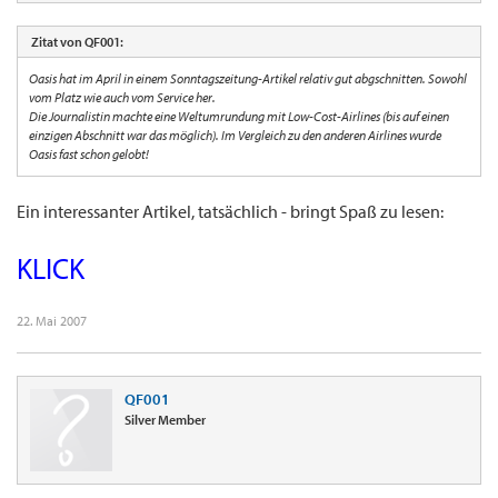
Zitat von QF001:
Oasis hat im April in einem Sonntagszeitung-Artikel relativ gut abgschnitten. Sowohl
vom Platz wie auch vom Service her.
Die Journalistin machte eine Weltumrundung mit Low-Cost-Airlines (bis auf einen
einzigen Abschnitt war das möglich). Im Vergleich zu den anderen Airlines wurde
Oasis fast schon gelobt!
Ein interessanter Artikel, tatsächlich - bringt Spaß zu lesen:
KLICK
22. Mai 2007
QF001
Silver Member