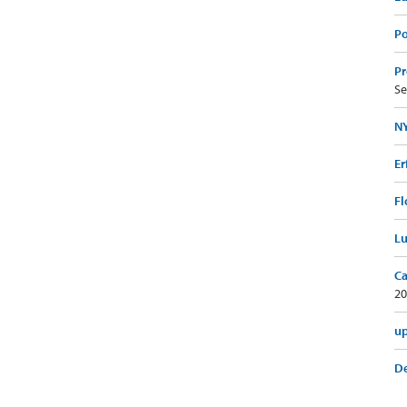
Po
Pr
Se
NY
Er
Fl
Lu
Ca
20
up
De