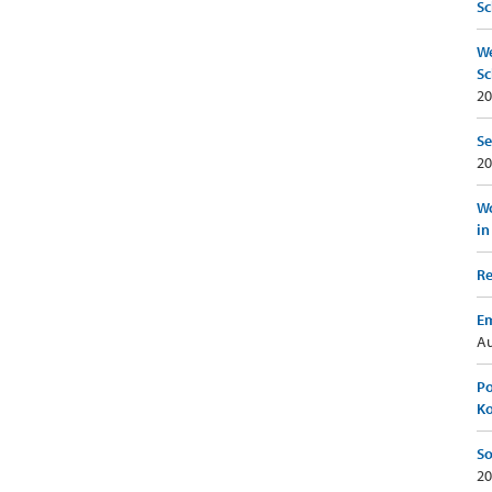
Sc
We
Sc
20
Se
20
Wo
in
Re
Em
Au
Po
K
So
20