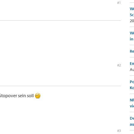
#1
We
Sc
20
Wo
in
Re
Em
#2
Au
Po
K
Stopover sein soll
NF
vi
De
a
#3