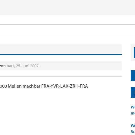
 von
bart
,
25. Juni 2007
.
r 90000 Meilen machbar FRA-YVR-LAX-ZRH-FRA
Wi
mö
We
Sc