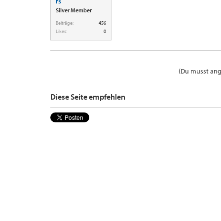
rs
Silver Member
Beiträge:
456
Likes:
0
(Du musst ange
Diese Seite empfehlen