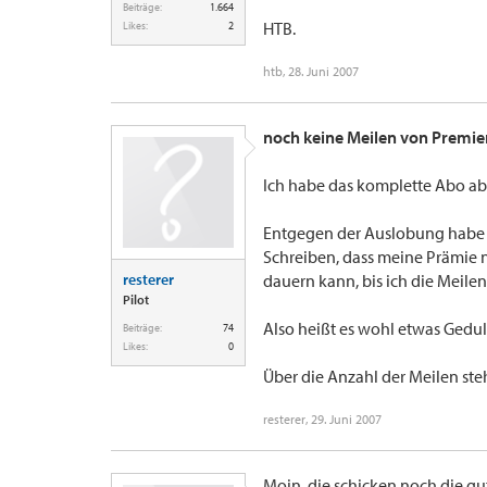
Beiträge:
1.664
HTB.
Likes:
2
htb
,
28. Juni 2007
noch keine Meilen von Premie
Ich habe das komplette Abo ab
Entgegen der Auslobung habe i
Schreiben, dass meine Prämie n
resterer
dauern kann, bis ich die Meile
Pilot
Also heißt es wohl etwas Gedu
Beiträge:
74
Likes:
0
Über die Anzahl der Meilen ste
resterer
,
29. Juni 2007
Moin, die schicken noch die gu