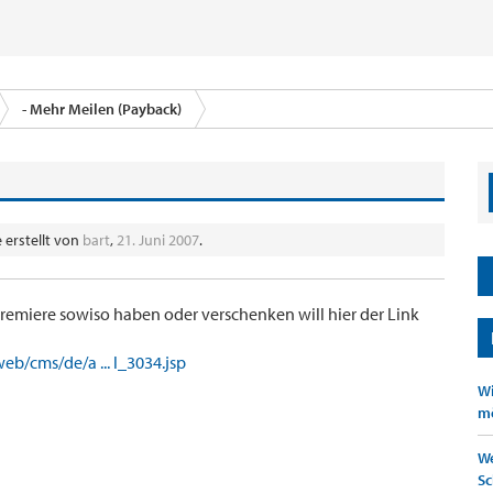
- Mehr Meilen (Payback)
 erstellt von
bart
,
21. Juni 2007
.
r Premiere sowiso haben oder verschenken will hier der Link
b/cms/de/a ... l_3034.jsp
Wi
mö
We
Sc