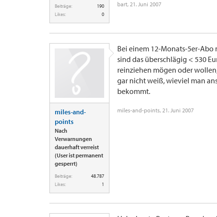
bart
,
21. Juni 2007
Beiträge:
190
Likes:
0
Bei einem 12-Monats-5er-Abo mi
sind das überschlägig < 530 Eur
reinziehen mögen oder wollen, 
gar nicht weiß, wieviel man an
bekommt.
miles-and-points
,
21. Juni 2007
miles-and-
points
Nach
Verwarnungen
dauerhaft verreist
(User ist permanent
gesperrt)
Beiträge:
48.787
Likes:
1