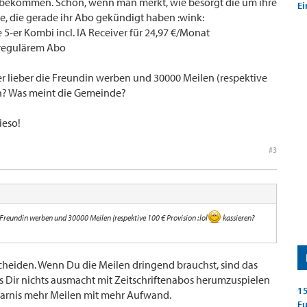
 bekommen. Schön, wenn man merkt, wie besorgt die um ihre
Ei
e, die gerade ihr Abo gekündigt haben :wink:
-er Kombi incl. IA Receiver für 24,97 €/Monat
 regulärem Abo
er lieber die Freundin werben und 30000 Meilen (respektive
n? Was meint die Gemeinde?
ieso!
#3
e Freundin werben und 30000 Meilen (respektive 100 € Provision :lol
kassieren?
cheiden. Wenn Du die Meilen dringend brauchst, sind das
s Dir nichts ausmacht mit Zeitschriftenabos herumzuspielen
15
sparnis mehr Meilen mit mehr Aufwand.
E