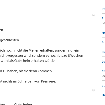
Po
#4
Pr
Se
re
NY
geschlossen.
Er
ch noch nicht die Meilen erhalten, sondern nur ein
Fl
icht vergessen wird, sondern es noch bis zu 8 Wochen
n wohl als Gutschein erhalten würde.
Lu
ld zu haben, bis sie denn kommen.
Ca
20
ht nichts im Schreiben von Premiere.
up
#5
De
ten alten Gutscheine !