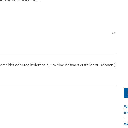
#6
meldet oder registriert sein, um eine Antwort erstellen zu können.)
Wi
mö
We