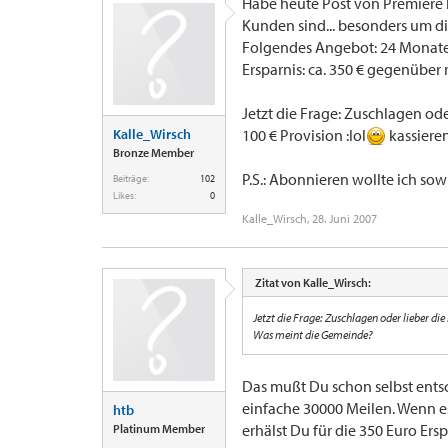
Habe heute Post von Premiere
Kunden sind... besonders um di
Folgendes Angebot: 24 Monate 5
Ersparnis: ca. 350 € gegenüber
Jetzt die Frage: Zuschlagen od
Kalle_Wirsch
100 € Provision :lol
kassiere
Bronze Member
P.S.: Abonnieren wollte ich sow
Beiträge:
102
Likes:
0
Kalle_Wirsch
,
28. Juni 2007
Zitat von Kalle_Wirsch:
Jetzt die Frage: Zuschlagen oder lieber di
Was meint die Gemeinde?
Das mußt Du schon selbst ents
einfache 30000 Meilen. Wenn e
htb
erhälst Du für die 350 Euro Er
Platinum Member