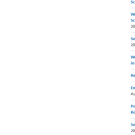
Sc
We
Sc
20
Se
20
Wo
in
Re
Em
Au
Po
K
So
20