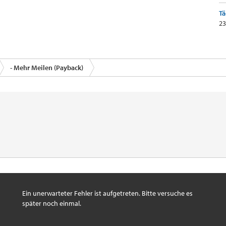
Tä
23
- Mehr Meilen (Payback)
Ein unerwarteter Fehler ist aufgetreten. Bitte versuche es
später noch einmal.