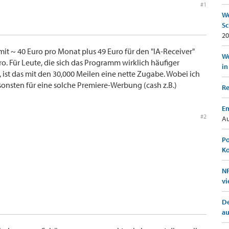
#1
We
Sc
20
t ~ 40 Euro pro Monat plus 49 Euro für den "IA-Receiver"
Wo
o. Für Leute, die sich das Programm wirklich häufiger
in
ist das mit den 30,000 Meilen eine nette Zugabe. Wobei ich
sonsten für eine solche Premiere-Werbung (cash z.B.)
Re
Em
#2
Au
Po
K
NF
vi
De
a