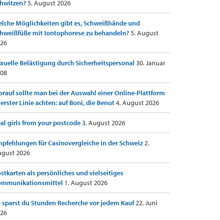
hwitzen?
5. August 2026
lche Möglichkeiten gibt es, Schweißhände und
hweißfüße mit Iontophorese zu behandeln?
5. August
26
xuelle Belästigung durch Sicherheitspersonal
30. Januar
08
rauf sollte man bei der Auswahl einer Online-Plattform
 erster Linie achten: auf Boni, die Benut
4. August 2026
al girls from your postcode
3. August 2026
pfehlungen für Casinovergleiche in der Schweiz
2.
gust 2026
stkarten als persönliches und vielseitiges
ommunikationsmittel
1. August 2026
 sparst du Stunden Recherche vor jedem Kauf
22. Juni
26