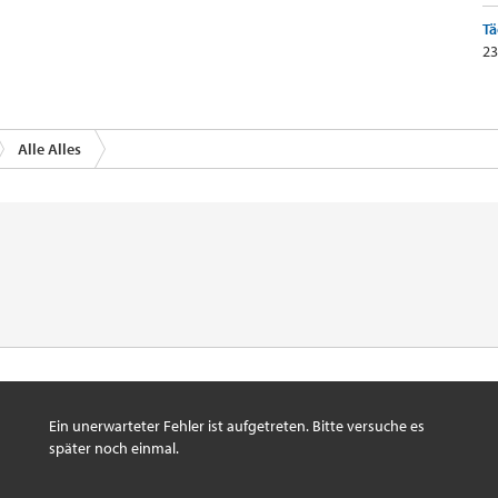
Tä
23
Alle Alles
Ein unerwarteter Fehler ist aufgetreten. Bitte versuche es
später noch einmal.