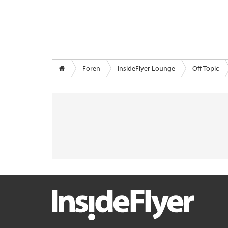
Foren
InsideFlyer Lounge
Off Topic