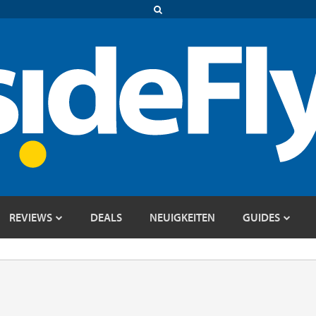
REVIEWS
DEALS
NEUIGKEITEN
GUIDES