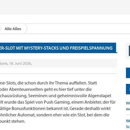
Alle Alles
R-SLOT MIT MYSTERY-STACKS UND FREISPIELSPANNUNG
liane
,
18. Juni 2026
.
e-Slots, die schon durch ihr Thema auffallen. Statt
 oder Abenteuerwelten geht es hier tief unter die
uchausrüstung, Seeminen und geheimnisvolle Algenstapel
t wurde das Spiel von Push Gaming, einem Anbieter, der für
Wi
lige Bonusfunktionen bekannt ist. Gerade deshalb wirkt
mö
hnlicher Automat, sondern eher wie ein Slot, bei dem die
punkt stehen.
We
Sc