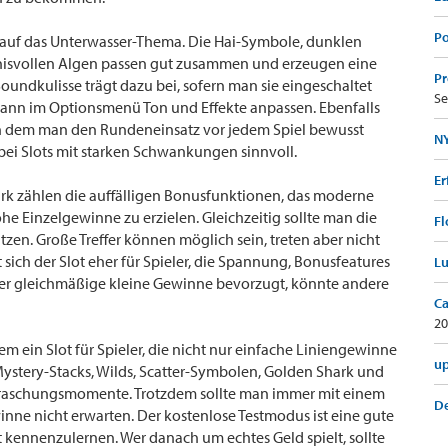
Po
k auf das Unterwasser-Thema. Die Hai-Symbole, dunklen
isvollen Algen passen gut zusammen und erzeugen eine
Pr
undkulisse trägt dazu bei, sofern man sie eingeschaltet
Se
t, kann im Optionsmenü Ton und Effekte anpassen. Ebenfalls
, in dem man den Rundeneinsatz vor jedem Spiel bewusst
NY
e bei Slots mit starken Schwankungen sinnvoll.
Er
ark zählen die auffälligen Bonusfunktionen, das moderne
he Einzelgewinne zu erzielen. Gleichzeitig sollte man die
Fl
ätzen. Große Treffer können möglich sein, treten aber nicht
sich der Slot eher für Spieler, die Spannung, Bonusfeatures
Lu
 gleichmäßige kleine Gewinne bevorzugt, könnte andere
Ca
20
em ein Slot für Spieler, die nicht nur einfache Liniengewinne
up
ystery-Stacks, Wilds, Scatter-Symbolen, Golden Shark und
berraschungsmomente. Trotzdem sollte man immer mit einem
De
nne nicht erwarten. Der kostenlose Testmodus ist eine gute
t kennenzulernen. Wer danach um echtes Geld spielt, sollte