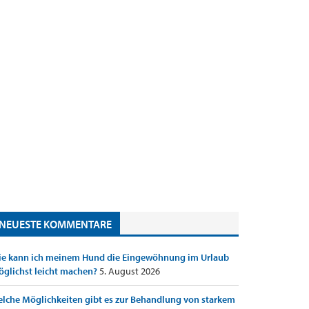
NEUESTE KOMMENTARE
e kann ich meinem Hund die Eingewöhnung im Urlaub
glichst leicht machen?
5. August 2026
lche Möglichkeiten gibt es zur Behandlung von starkem