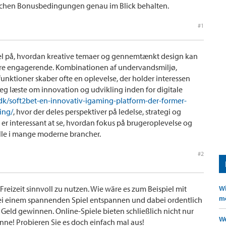
lichen Bonusbedingungen genau im Blick behalten.
#1
el på, hvordan kreative temaer og gennemtænkt design kan
mere engagerende. Kombinationen af undervandsmiljø,
 funktioner skaber ofte en oplevelse, der holder interessen
jeg læste om innovation og udvikling inden for digitale
k/soft2bet-en-innovativ-igaming-platform-der-former-
ing/
, hvor der deles perspektiver på ledelse, strategi og
t er interessant at se, hvordan fokus på brugeroplevelse og
olle i mange moderne brancher.
#2
 Freizeit sinnvoll zu nutzen. Wie wäre es zum Beispiel mit
Wi
mö
bei einem spannenden Spiel entspannen und dabei ordentlich
Geld gewinnen. Online-Spiele bieten schließlich nicht nur
We
ne! Probieren Sie es doch einfach mal aus!