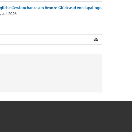
gliche Gewinnchance am Bronze-Glücksrad von lapalingo
. Juli 2026