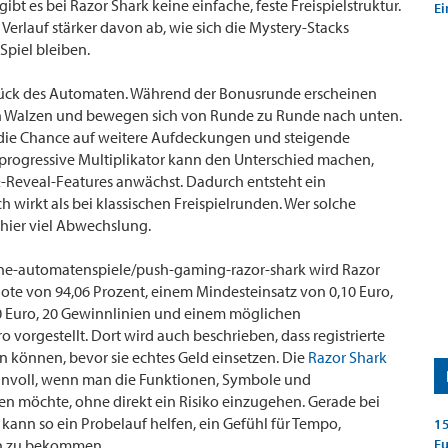
ibt es bei Razor Shark keine einfache, feste Freispielstruktur.
Ei
erlauf stärker davon ab, wie sich die Mystery-Stacks
Spiel bleiben.
nstück des Automaten. Während der Bonusrunde erscheinen
n Walzen und bewegen sich von Runde zu Runde nach unten.
t die Chance auf weitere Aufdeckungen und steigende
 progressive Multiplikator kann den Unterschied machen,
&-Reveal-Features anwächst. Dadurch entsteht ein
ch wirkt als bei klassischen Freispielrunden. Wer solche
hier viel Abwechslung.
line-automatenspiele/push-gaming-razor-shark wird Razor
ote von 94,06 Prozent, einem Mindesteinsatz von 0,10 Euro,
0 Euro, 20 Gewinnlinien und einem möglichen
vorgestellt. Dort wird auch beschrieben, dass registrierte
en können, bevor sie echtes Geld einsetzen. Die
Razor Shark
innvoll, wenn man die Funktionen, Symbole und
n möchte, ohne direkt ein Risiko einzugehen. Gerade bei
t kann so ein Probelauf helfen, ein Gefühl für Tempo,
15
n zu bekommen.
E