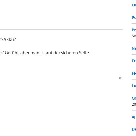
E
Po
Pr
Se
it-Akku?
NY
es" Gefühl, aber man ist auf der sicheren Seite.
Er
Fl
#5
Lu
Ca
20
up
De