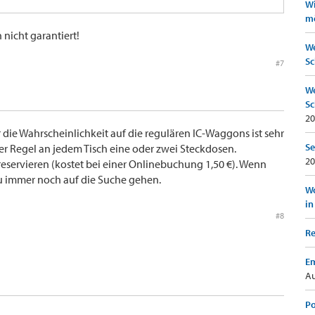
Wi
mö
 nicht garantiert!
We
Sc
#7
We
Sc
20
er die Wahrscheinlichkeit auf die regulären IC-Waggons ist sehr
Se
r Regel an jedem Tisch eine oder zwei Steckdosen.
20
 reservieren (kostet bei einer Onlinebuchung 1,50 €). Wenn
Du immer noch auf die Suche gehen.
Wo
in
#8
Re
Em
Au
Po