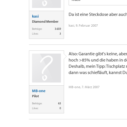
Da ist eine Steckdose aber auch
kasi
Diamond Member
kasi
,
9. Februar 2007
Beiträge:
3.659
Likes:
3
Also: Garantie gibt's keine, ab
hoch >85% und die haben in de
Deshalb, mein Tipp: Tischplatz
dann was schiefläuft, kannst 
MB-one
,
7. März 2007
MB-one
Pilot
Beiträge:
63
Likes:
0