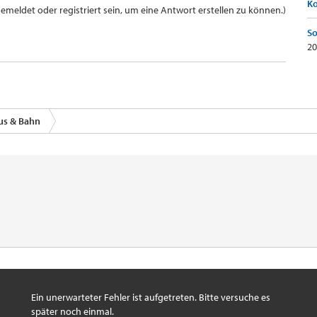
K
meldet oder registriert sein, um eine Antwort erstellen zu können.)
So
20
us & Bahn
Ein unerwarteter Fehler ist aufgetreten. Bitte versuche es
später noch einmal.