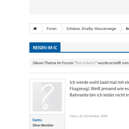
Foren
Schiene, Straße, Wasserwege
B
REISEN IM IC
Dieses Thema im Forum "
Bus & Bahn
" wurde erstellt vo
Ich werde wohl bald mal mit e
Flugzeug). Weiß jemand wie es 
Bahnseite bin ich leider nicht 
hams
,
20. November 2006
hams
Silver Member