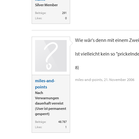
Silver Member
Beiträge:
291
Likes:
0
Wie wär's denn mit einem Zwe
Ist vielleicht kein so "prickelnd
8)
miles-and-points
,
21. November 2006
miles-and-
points
Nach
Verwarnungen
dauerhaft verreist
(User ist permanent
gesperrt)
Beiträge:
48.787
Likes:
1