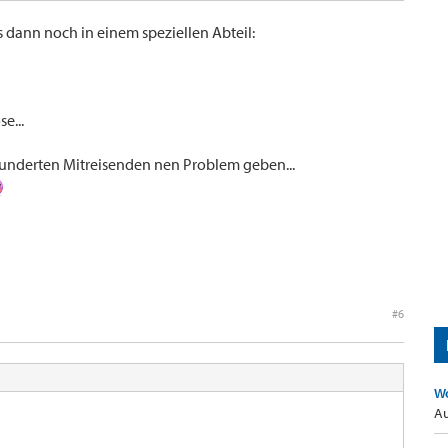
ts dann noch in einem speziellen Abteil:
e...
underten Mitreisenden nen Problem geben...
#6
Wo
Au