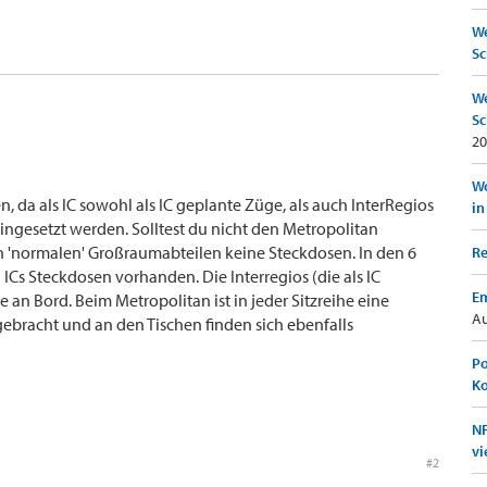
We
Sc
We
Sc
20
Wo
en, da als IC sowohl als IC geplante Züge, als auch InterRegios
in
ingesetzt werden. Solltest du nicht den Metropolitan
 'normalen' Großraumabteilen keine Steckdosen. In den 6
Re
ICs Steckdosen vorhanden. Die Interregios (die als IC
Em
an Bord. Beim Metropolitan ist in jeder Sitzreihe eine
Au
ebracht und an den Tischen finden sich ebenfalls
Po
K
NF
vi
#2