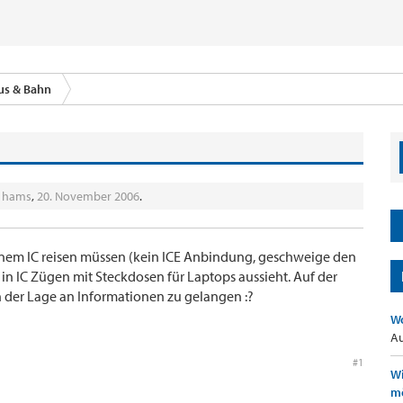
us & Bahn
n
hams
,
20. November 2006
.
inem IC reisen müssen (kein ICE Anbindung, geschweige den
in IC Zügen mit Steckdosen für Laptops aussieht. Auf der
in der Lage an Informationen zu gelangen :?
Wo
Au
#1
Wi
mö