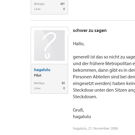
Beiträge:
291
Likes:
0
schwer zu sagen
Hallo,
generell ist das so nicht zu sag
und der frühere Metropolitan e
hagalulu
bekommen, dann gibt es in den
Pilot
Personen Abteilen sind bei den 
eingesetzt werden) haben keine 
Beiträge:
83
Likes:
0
Steckdose unter den Sitzen ang
Steckdosen.
Gruß,
hagalulu
hagalulu
,
21. November 2006