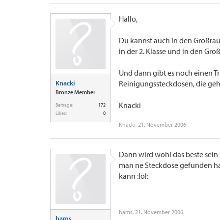
Hallo,
Du kannst auch in den Großra
in der 2. Klasse und in den Gro
Und dann gibt es noch einen Tri
Knacki
Reinigungssteckdosen, die geh
Bronze Member
Knacki
Beiträge:
172
Likes:
0
Knacki
,
21. November 2006
Dann wird wohl das beste sein 
man ne Steckdose gefunden ha
kann :lol:
hams
,
21. November 2006
hams