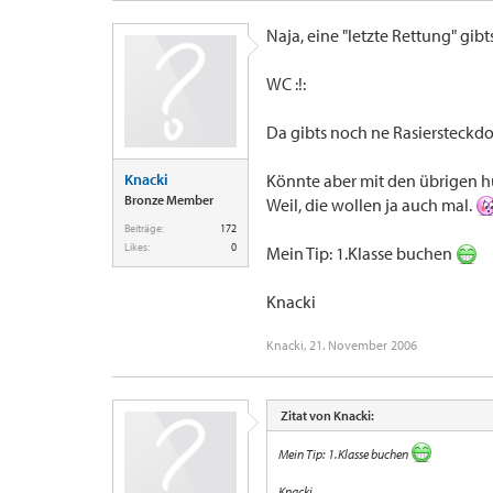
Naja, eine "letzte Rettung" gib
WC :!:
Da gibts noch ne Rasiersteckdos
Knacki
Könnte aber mit den übrigen h
Bronze Member
Weil, die wollen ja auch mal.
Beiträge:
172
Likes:
0
Mein Tip: 1.Klasse buchen
Knacki
Knacki
,
21. November 2006
Zitat von Knacki:
Mein Tip: 1.Klasse buchen
Knacki