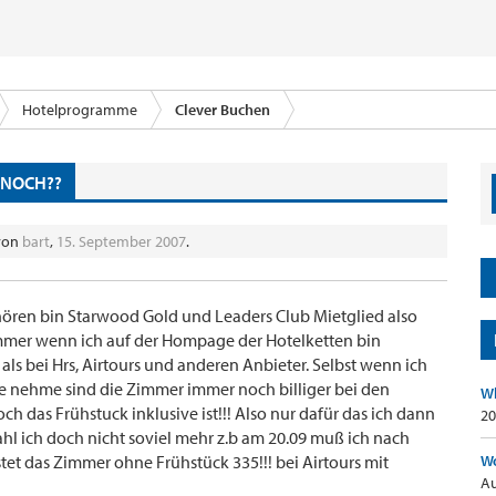
Hotelprogramme
Clever Buchen
 NOCH??
 von
bart
,
15. September 2007
.
hören bin Starwood Gold und Leaders Club Mietglied also
mmer wenn ich auf der Hompage der Hotelketten bin
als bei Hrs, Airtours und anderen Anbieter. Selbst wenn ich
e nehme sind die Zimmer immer noch billiger bei den
Wh
h das Frühstuck inklusive ist!!! Also nur dafür das ich dann
20
 ich doch nicht soviel mehr z.b am 20.09 muß ich nach
et das Zimmer ohne Frühstück 335!!! bei Airtours mit
Wo
Au