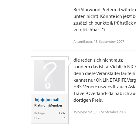
Bei Starwood Preferred würde d
unten nicht). Könnte ich jetzt 
zusätzlich punkte & frühstück wi
vergleichbar ...")
AntonBauer
,
15. September 2007
die reden sich nicht raus;
sondern das ist tatsächlich N
denn diese VeranstalterTarife 
kannst nur ONLINE TARIFE Vergl
HRS, Venere usw. evtl. auch As
Travel-Overland- da hab ich 
Jojojojoemail
dortigen Preis.
Platinum Member
Jojojojoemail
,
15. September 2007
Beiträge:
1.237
Likes:
0