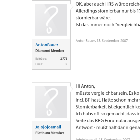
OK, aber auch HRS würde reiche
Allerdings stornierbar nur bis 
stornierbar wäre.
Ist das immer noch "vergleichba
AntonBauer
,
15. September 2007
AntonBauer
Diamond Member
Beiträge:
2.776
Likes:
0
Hi Anton,
müsste vergleichbar sein. Es k
incl. BF hast. Hatte schon meh
Stornierbarkeit ist eigentlich k
Ich habs oft so gemacht, dass
Seite das BRG Forumular ausg
Jojojojoemail
Antwort - mußt halt dann genau
Platinum Member
Jojojojoemail
,
15. September 2007