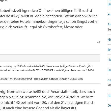
E
toberfestzeit irgendwo Online einen billigen Tarif suchst
Po
otel.de usw.) -wirst du den nicht finden - wenn dann wirklich
er, der seine Hotelzimmerkontingente ja schon längst vorher
Pr
 gleich verkauft - egal ob Oktoberfest, Messe oder
Se
NY
#4
Er
Fl
 - online; und falls du wirklich bei HRS, Venere usw. billiger finden solltest - gibts
Lu
antie - dann bekommst du das GLEICHE ZIMMER zum billigeren Preis und noch 2000
TALTER TARIFE billiger sind - also aus dem Katalog wie z.b. Airtours usw.
Ca
20
rig. Normalerweise heißt doch Veranstaltertarif, dass noch
up
agen o.ä.) hinzukommen. So, wie ich die Airtours-Website
ro (nicht 142 bei mir) vom 20. auf den 21. nächtigen (tu ich
De
, ist auch eine bessere Gegend als die Bayerstr.).