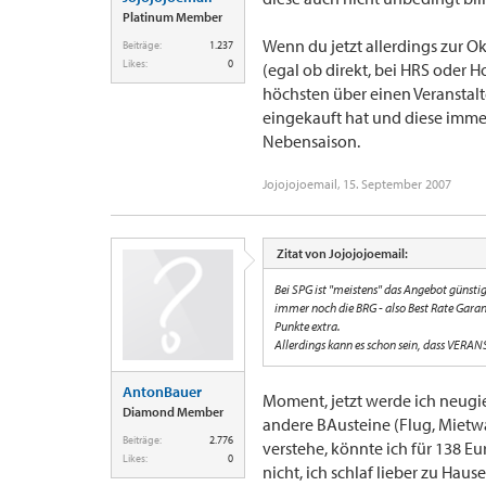
Platinum Member
Wenn du jetzt allerdings zur Ok
Beiträge:
1.237
Likes:
0
(egal ob direkt, bei HRS oder H
höchsten über einen Veranstalt
eingekauft hat und diese immer
Nebensaison.
Jojojojoemail
,
15. September 2007
Zitat von Jojojojoemail:
Bei SPG ist "meistens" das Angebot günstiger
immer noch die BRG - also Best Rate Gar
Punkte extra.
Allerdings kann es schon sein, dass VERANS
AntonBauer
Moment, jetzt werde ich neugie
Diamond Member
andere BAusteine (Flug, Mietw
Beiträge:
2.776
verstehe, könnte ich für 138 Eu
Likes:
0
nicht, ich schlaf lieber zu Hause