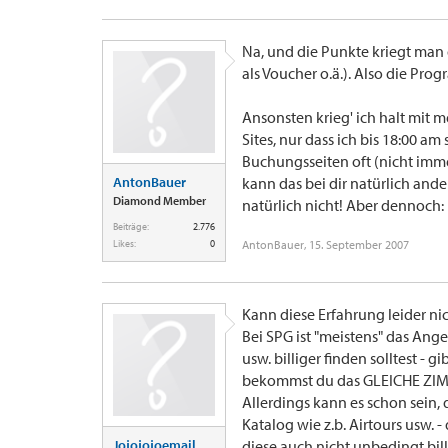
Na, und die Punkte kriegt man
als Voucher o.ä.). Also die Pro
Ansonsten krieg' ich halt mit 
Sites, nur dass ich bis 18:00 a
Buchungsseiten oft (nicht imme
AntonBauer
kann das bei dir natürlich ande
Diamond Member
natürlich nicht! Aber dennoch
Beiträge:
2.776
Likes:
0
AntonBauer
,
15. September 2007
Kann diese Erfahrung leider nic
Bei SPG ist "meistens" das Ange
usw. billiger finden solltest - 
bekommst du das GLEICHE ZIMM
Allerdings kann es schon sein,
Katalog wie z.b. Airtours usw. 
Jojojojoemail
diese auch nicht unbedingt bill