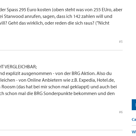
er Spass 295 Euro kosten (oben steht was von 255 EUro, aber
bei Starwood anrufen, sagen, dass ich 142 zahlen will und
ll? Geht das wirklich, oder reden die sich raus? ("Nicht
#5
ICHT VERGLEICHBAR;
sind explizit ausgenommen - von der BRG Aktion. Also du
eichen - von Online Anbietern wie z.B. Expedia, Hotel.de,
ia Roosm (das hat bei mir schon mal geklappt) und auch bei
auch schon mal die BRG Sonderpunkte bekommen und den
#6
Ca
Wh