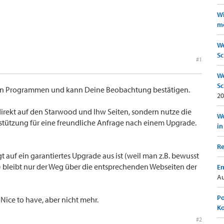
Wi
mö
We
Sc
#1
We
Sc
iden Programmen und kann Deine Beobachtung bestätigen.
20
direkt auf den Starwood und lhw Seiten, sondern nutze die
Wo
rstützung für eine freundliche Anfrage nach einem Upgrade.
in
Re
auf ein garantiertes Upgrade aus ist (weil man z.B. bewusst
) bleibt nur der Weg über die entsprechenden Webseiten der
Em
Au
Po
ice to have, aber nicht mehr.
K
#2