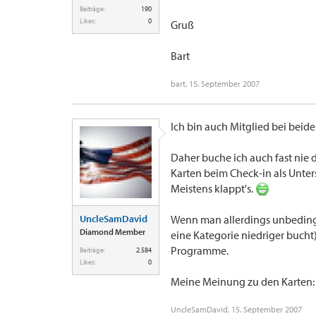
Beiträge:
190
Likes:
0
Gruß
Bart
bart
,
15. September 2007
Ich bin auch Mitglied bei be
Daher buche ich auch fast nie 
Karten beim Check-in als Unte
Meistens klappt's.
UncleSamDavid
Wenn man allerdings unbedingt 
Diamond Member
eine Kategorie niedriger bucht
Programme.
Beiträge:
2.584
Likes:
0
Meine Meinung zu den Karten: N
UncleSamDavid
,
15. September 2007