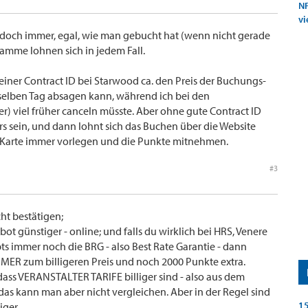
NF
vi
 doch immer, egal, wie man gebucht hat (wenn nicht gerade
gramme lohnen sich in jedem Fall.
meiner Contract ID bei Starwood ca. den Preis der Buchungs-
m selben Tag absagen kann, während ich bei den
r) viel früher canceln müsste. Aber ohne gute Contract ID
rs sein, und dann lohnt sich das Buchen über die Website
: Karte immer vorlegen und die Punkte mitnehmen.
#3
ht bestätigen;
bot günstiger - online; und falls du wirklich bei HRS, Venere
gibts immer noch die BRG - also Best Rate Garantie - dann
ER zum billigeren Preis und noch 2000 Punkte extra.
 dass VERANSTALTER TARIFE billiger sind - also aus dem
- das kann man aber nicht vergleichen. Aber in der Regel sind
15
iger.