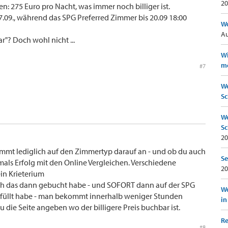
20
n: 275 Euro pro Nacht, was immer noch billiger ist.
17.09., während das SPG Preferred Zimmer bis 20.09 18:00
Wo
Au
r"? Doch wohl nicht ...
Wi
mö
#7
We
Sc
We
Sc
20
ommt lediglich auf den Zimmertyp darauf an - und ob du auch
Se
rmals Erfolg mit den Online Vergleichen. Verschiedene
20
ein Krieterium
 ich das dann gebucht habe - und SOFORT dann auf der SPG
Wo
efüllt habe - man bekommt innerhalb weniger Stunden
in
 die Seite angeben wo der billigere Preis buchbar ist.
Re
#8