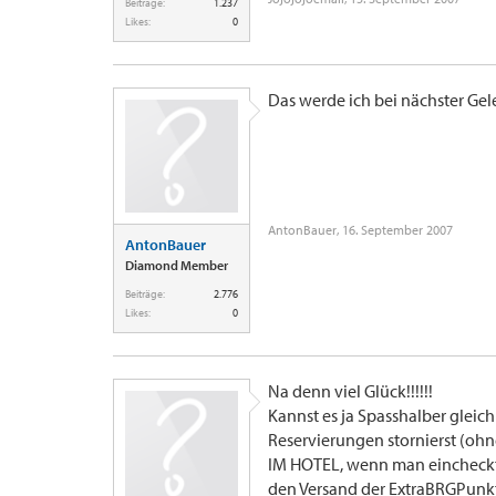
Beiträge:
1.237
Likes:
0
Das werde ich bei nächster Gel
AntonBauer
,
16. September 2007
AntonBauer
Diamond Member
Beiträge:
2.776
Likes:
0
Na denn viel Glück!!!!!!
Kannst es ja Spasshalber gleic
Reservierungen stornierst (oh
IM HOTEL, wenn man eincheckt,
den Versand der ExtraBRGPunkte