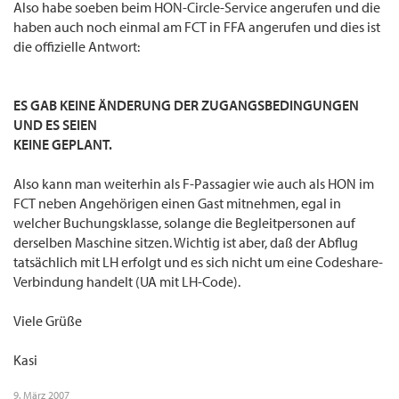
Also habe soeben beim HON-Circle-Service angerufen und die
http://www.lufthansa.com/online/portal/ ... #ancN65656
haben auch noch einmal am FCT in FFA angerufen und dies ist
die offizielle Antwort:
ES GAB KEINE ÄNDERUNG DER ZUGANGSBEDINGUNGEN
UND ES SEIEN
KEINE GEPLANT.
Also kann man weiterhin als F-Passagier wie auch als HON im
FCT neben Angehörigen einen Gast mitnehmen, egal in
welcher Buchungsklasse, solange die Begleitpersonen auf
derselben Maschine sitzen. Wichtig ist aber, daß der Abflug
tatsächlich mit LH erfolgt und es sich nicht um eine Codeshare-
Verbindung handelt (UA mit LH-Code).
Viele Grüße
Kasi
9. März 2007