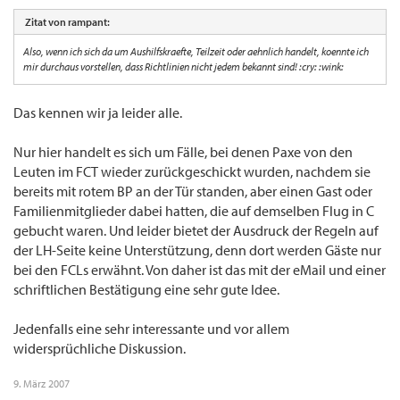
Zitat von rampant:
Also, wenn ich sich da um Aushilfskraefte, Teilzeit oder aehnlich handelt, koennte ich
mir durchaus vorstellen, dass Richtlinien nicht jedem bekannt sind! :cry: :wink:
Das kennen wir ja leider alle.
Nur hier handelt es sich um Fälle, bei denen Paxe von den
Leuten im FCT wieder zurückgeschickt wurden, nachdem sie
bereits mit rotem BP an der Tür standen, aber einen Gast oder
Familienmitglieder dabei hatten, die auf demselben Flug in C
gebucht waren. Und leider bietet der Ausdruck der Regeln auf
der LH-Seite keine Unterstützung, denn dort werden Gäste nur
bei den FCLs erwähnt. Von daher ist das mit der eMail und einer
schriftlichen Bestätigung eine sehr gute Idee.
Jedenfalls eine sehr interessante und vor allem
widersprüchliche Diskussion.
9. März 2007