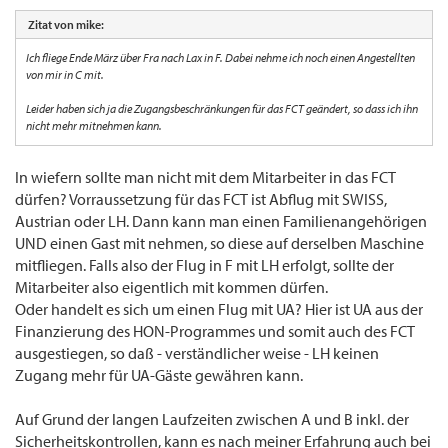
Zitat von mike:
Ich fliege Ende März über Fra nach Lax in F. Dabei nehme ich noch einen Angestellten
von mir in C mit.
Leider haben sich ja die Zugangsbeschränkungen für das FCT geändert, so dass ich ihn
nicht mehr mitnehmen kann.
In wiefern sollte man nicht mit dem Mitarbeiter in das FCT
dürfen? Vorraussetzung für das FCT ist Abflug mit SWISS,
Austrian oder LH. Dann kann man einen Familienangehörigen
UND einen Gast mit nehmen, so diese auf derselben Maschine
mitfliegen. Falls also der Flug in F mit LH erfolgt, sollte der
Mitarbeiter also eigentlich mit kommen dürfen.
Oder handelt es sich um einen Flug mit UA? Hier ist UA aus der
Finanzierung des HON-Programmes und somit auch des FCT
ausgestiegen, so daß - verständlicher weise - LH keinen
Zugang mehr für UA-Gäste gewähren kann.
Auf Grund der langen Laufzeiten zwischen A und B inkl. der
Sicherheitskontrollen, kann es nach meiner Erfahrung auch bei