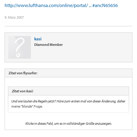
http://www.lufthansa.com/online/portal/ ... #ancN65656
9. März 2007
kasi
Diamond Member
Zitat von flysurfer:
Zitat von kasi:
Und wie lauten die Regeln jetzt? Höre zum ersten mal von dieser Änderung, daher
meine "blonde" Frage.
Steht offiziell auf den LH-Seiten, wurde aber nicht kommuniziert - allerdings vom
Klicke in dieses Feld, um es in vollständiger Größe anzuzeigen.
FCT-Staff bereits praktiziert, d.h. Leute mit non-F-Gästen wurden gnadenlos zum
Hauptterminal zurückgeschickt.