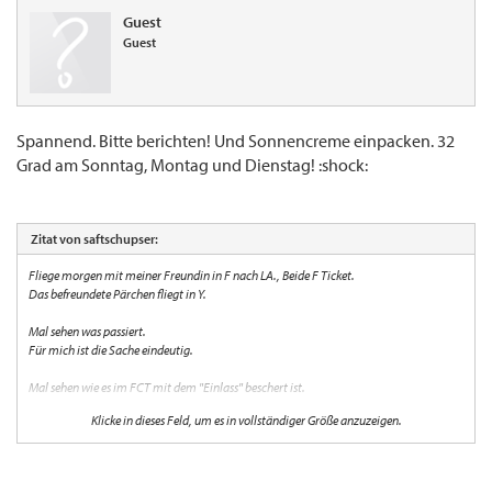
Guest
Guest
Spannend. Bitte berichten! Und Sonnencreme einpacken. 32
Grad am Sonntag, Montag und Dienstag! :shock:
Zitat von saftschupser:
Fliege morgen mit meiner Freundin in F nach LA., Beide F Ticket.
Das befreundete Pärchen fliegt in Y.
Mal sehen was passiert.
Für mich ist die Sache eindeutig.
Mal sehen wie es im FCT mit dem "Einlass" beschert ist.
Klicke in dieses Feld, um es in vollständiger Größe anzuzeigen.
Bis denne