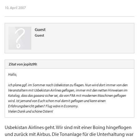
10. April 2007
Guest
Guest
Zitat von jopitz99:
Hallo,
ich plane ggf. im Sommer nach Usbekistan zu fliegen. Nun wird dort immer von den
Veranstaltern mit Usbekistan Airlines geflogen, immer mit den netten Hinweisen im
Katalog, dass das gaaanz sicher sei, da von FRA mit modernen Maschinen geflogen
wird. Ist jemand von Euch schon mal damit geflogen und kann einen
Erfahrungsbericht geben? Flug wäre in Economy.
Vielen Dank und schöne Ostern!
Usbekistan Airlines geht. Wir sind mit einer Boing hingeflogen
und zurück mit Airbus. Die Tonanlage für die Unterhaltung war