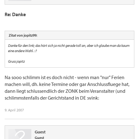
Re: Danke
Zitat von jopitz99:
Danke für den link; das hört sich ja nicht gerade toll an, aber ich glaube man da kaum
eine andere Wahl. :?
Gruss jopitz
Na sooo schlimm ist es doch nicht - wenn man "nur" Ferien
machen will, dh. keine Termine oder gar Anschlussfluege hat,
dann liegt schlussendlich der ZONK beim Veranstalter (und
schlimmstenfalls der Gerichtstand in DE :wink:
9. April 2007
Guest
Guest