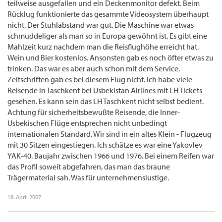
teilweise ausgefallen und ein Deckenmonitor defekt. Beim
Rücklug funktionierte das gesammte Videosystem überhaupt
nicht. Der Stuhlabstand war gut. Die Maschine war etwas
schmuddeliger als man so in Europa gewöhnt ist. Es gibt eine
Mahlzeit kurz nachdem man die Reisflughöhe erreicht hat.
Wein und Bier kostenlos. Ansonsten gab es noch öfter etwas zu
trinken. Das war es aber auch schon mit dem Service.
Zeitschriften gab es bei diesem Flug nicht. Ich habe viele
Reisende in Taschkent bei Usbekistan Airlines mit LH Tickets
gesehen. Es kann sein das LH Taschkent nicht selbst bedient.
Achtung für sicherheitsbewußte Reisende, die Inner-
Usbekischen Flüge entsprechen nicht unbedingt
internationalen Standard. Wir sind in ein altes Klein - Flugzeug
mit 30 Sitzen eingestiegen. Ich schätze es war eine Yakovlev
YAK-40. Baujahr zwischen 1966 und 1976. Bei einem Reifen war
das Profil soweit abgefahren, das man das braune
Trägermaterial sah. Was für unternehmenslustige.
18. April 2007