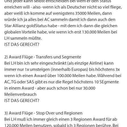
Und jeder kann selbst entscheiden bei wem er den Status
erreichen will - also -wenn ich als Deutscher nicht so viel fliege,
aber weiß ich komme auf wenigstens 35000 Meilen, dann
würde ich ja alles bei AC sammeln damit ich dann auch den
Star Allianz goldStatus habe - mit dem ich dann die gleichen
globalen Vorteile habe, wie wenn ich erst 130.000 Meilen bei
LH sammeln müßte.
IST DAS GERECHT?
2) Award Flüge - Transfers und Segmente
Bei LH bin ich sehr eingeschränkt (als einzige Airline) kann
immer nur 1x umsteigen (innerhalb Europas) bis höchstens 3x
wenn ich einen Award über 100.000 Meilen habe. Während bei
AC, TG oder SAS gibt es nur die Regel höchstens 10 SEgmente
in einem Award - aber auch schon bei nur 30.000
Meilenverbrauch
IST DAS GERECHT?
3) Award Flüge - Stop Over und Regionen
Bei LH muß ich immer gleich einen 3 Regionen Award für ab
120.000 Meilen benutzen, sobald ich 3 Regionen berühre. Bei