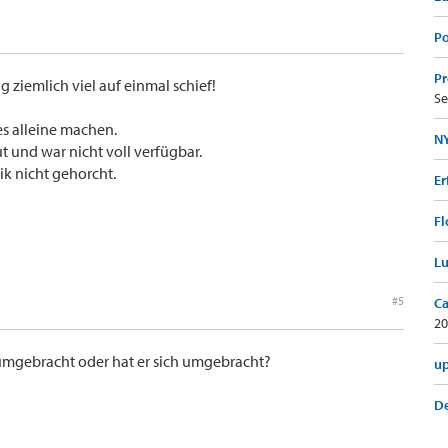
Po
Pr
ziemlich viel auf einmal schief!
Se
es alleine machen.
NY
 und war nicht voll verfügbar.
ik nicht gehorcht.
Er
Fl
Lu
#5
Ca
20
umgebracht oder hat er sich umgebracht?
up
De