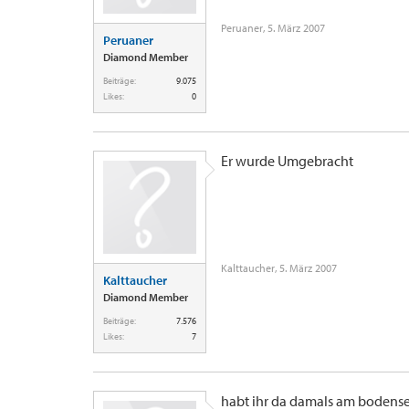
Peruaner
,
5. März 2007
Peruaner
Diamond Member
Beiträge:
9.075
Likes:
0
Er wurde Umgebracht
Kalttaucher
,
5. März 2007
Kalttaucher
Diamond Member
Beiträge:
7.576
Likes:
7
habt ihr da damals am boden