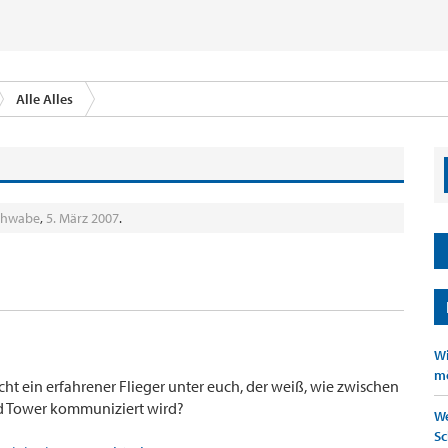
Alle Alles
chwabe
,
5. März 2007
.
Wi
mö
leicht ein erfahrener Flieger unter euch, der weiß, wie zwischen
d Tower kommuniziert wird?
We
Sc