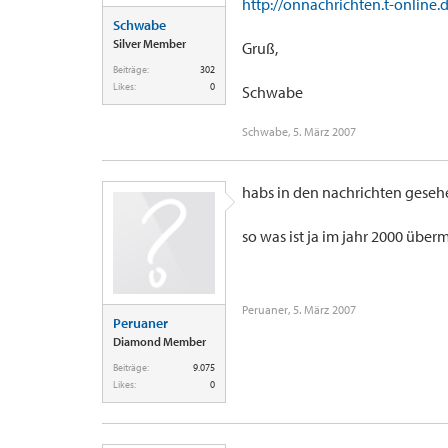
http://onnachrichten.t-online.d
Schwabe
Silver Member
Gruß,
Beiträge:
302
Likes:
0
Schwabe
Schwabe
,
5. März 2007
habs in den nachrichten gesehe
so was ist ja im jahr 2000 über
Peruaner
,
5. März 2007
Peruaner
Diamond Member
Beiträge:
9.075
Likes:
0