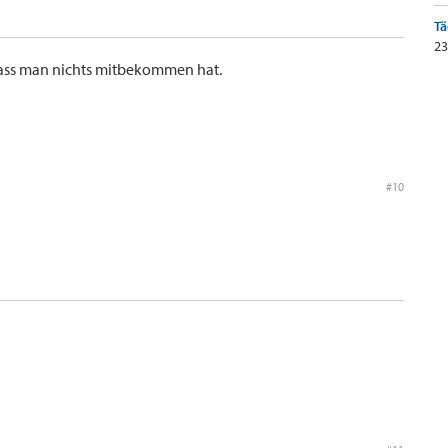
Tä
23
dass man nichts mitbekommen hat.
#10