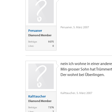
Peruaner
,
5. März 2007
Peruaner
Diamond Member
Beiträge:
9.075
Likes:
0
nein ich wohne in einer andere
Min grosser Sohn hat Trümmert
Der wohnt bei Überlingen.
Kalttaucher
,
5. März 2007
Kalttaucher
Diamond Member
Beiträge:
7.576
Likes:
7