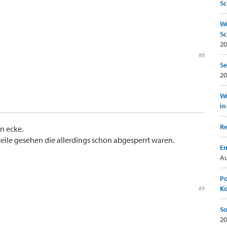
Sc
We
Sc
20
#8
Se
20
Wo
in
Re
n ecke.
eile gesehen die allerdings schon abgesperrt waren.
Em
Au
Po
K
#9
So
20