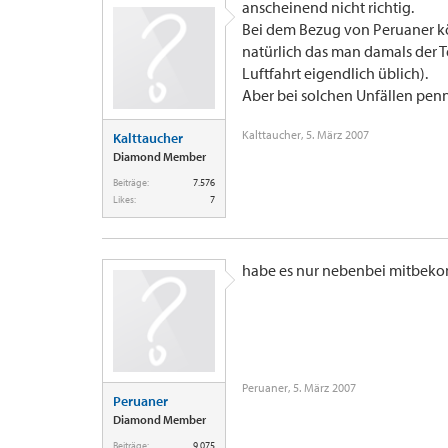
anscheinend nicht richtig.
Bei dem Bezug von Peruaner kö
natürlich das man damals der Te
Luftfahrt eigendlich üblich).
Aber bei solchen Unfällen pen
Kalttaucher
,
5. März 2007
Kalttaucher
Diamond Member
Beiträge:
7.576
Likes:
7
habe es nur nebenbei mitbekom
Peruaner
,
5. März 2007
Peruaner
Diamond Member
Beiträge:
9.075