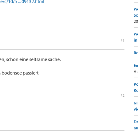
e/c/10/5 ... 09132.html
We
Sc
20
Wo
in
#1
Re
n, schon eine seltsame sache.
Em
Au
m bodensee passiert
Po
K
#2
NF
vi
De
a