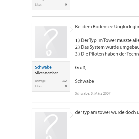
Likes:
0
Bei dem Bodensee Unglück ging 
1.) Der Typ im Tower musste all
2.) Das System wurde umgebaut
3.) Die Piloten haben der Techn
Schwabe
Gruß,
Silver Member
Schwabe
Beiträge:
302
Likes:
0
Schwabe
,
5. März 2007
der typ am tower wurde doch 