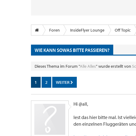
Foren
InsideFlyer Lounge
Off Topic
WIE KANN SOWAS BITTE PASSIEREN?
Dieses Thema im Forum "
Alle Alles
" wurde erstellt von
S
1
2
WEITER
Hi @all,
lest das hier bitte mal. Ist viel
den einzelnen Fluggeräten un