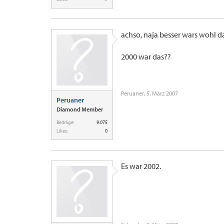
achso, naja besser wars wohl 
2000 war das??
Peruaner
,
5. März 2007
Peruaner
Diamond Member
Beiträge:
9.075
Likes:
0
Es war 2002.