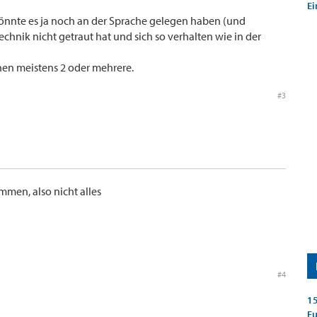
Ei
nnte es ja noch an der Sprache gelegen haben (und
chnik nicht getraut hat und sich so verhalten wie in der
nen meistens 2 oder mehrere.
#3
men, also nicht alles
#4
15
E