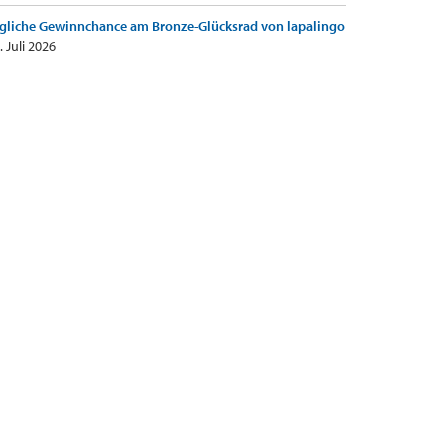
gliche Gewinnchance am Bronze-Glücksrad von lapalingo
. Juli 2026