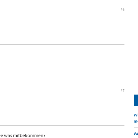
#6
#7
Wi
mö
We
see was mitbekommen?