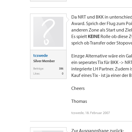
Da NRT und BKK in unterschiedl
Award. Sprich der Flug zum Po
anderen Zone als Start und Ziel
Es spielt
KEINE
Rolle ob diese 
sprich ob Transfer oder Stopove
tcswede
Einzge Alternative wäre ein G
Silver Member
ein seperates Tix für BKK -> N
integrierte LH Partner. Zudem is
Beiträge:
386
Likes:
0
Kauf eines Tix - ist ja einer der B
Cheers
Thomas
tcswede
,
18. Februar 2007
Zur Ausgangsfrage zurück: