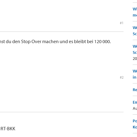
Wi
mö
#1
We
Sc
nst du den Stop Over machen und es bleibt bei 120 000.
We
Sc
20
Wo
in
#2
Re
Em
Au
Po
K
-NRT-BKK