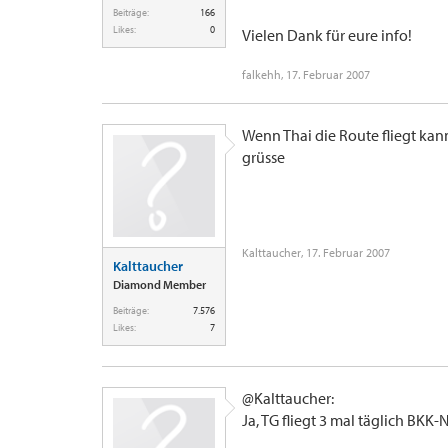
Beiträge:
166
Likes:
0
Vielen Dank für eure info!
falkehh
,
17. Februar 2007
Wenn Thai die Route fliegt kan
grüsse
Kalttaucher
,
17. Februar 2007
Kalttaucher
Diamond Member
Beiträge:
7.576
Likes:
7
@Kalttaucher:
Ja, TG fliegt 3 mal täglich BKK