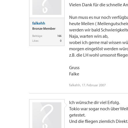
Vielen Dank für die schnelle A
Nun muss es nur noch verfügbar
falkehh
heute Meilen ( Meilengutschei
Bronze Member
werden wir bald Schwierigkeite
Naja, warten wirs ab,
Beiträge:
166
Likes:
0
wobei ich gerne mal wissen wü
morgen eingelöst werden würde
z.B. die LH wohl umsonst fliege
Gruss
Falke
falkehh
,
17. Februar 2007
Ich wünsche dir viel Erfolg.
Tokio war sogar noch über Wei
getestet.
Und die fliegen ziemlich Direkt