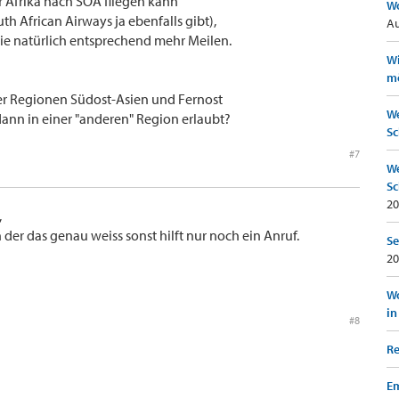
 Afrika nach SOA fliegen kann
Wo
h African Airways ja ebenfalls gibt),
Au
die natürlich entsprechend mehr Meilen.
Wi
mö
er Regionen Südost-Asien und Fernost
We
r dann in einer "anderen" Region erlaubt?
Sc
#7
We
Sc
20
,
 der das genau weiss sonst hilft nur noch ein Anruf.
Se
20
Wo
in
#8
Re
Em