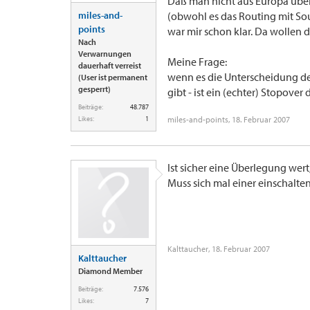
Daß man nicht aus Europa über
miles-and-
(obwohl es das Routing mit Sout
points
war mir schon klar. Da wollen 
Nach
Verwarnungen
Meine Frage:
dauerhaft verreist
wenn es die Unterscheidung d
(User ist permanent
gesperrt)
gibt - ist ein (echter) Stopove
Beiträge:
48.787
Likes:
1
miles-and-points
,
18. Februar 2007
Ist sicher eine Überlegung wert
Muss sich mal einer einschalten
Kalttaucher
,
18. Februar 2007
Kalttaucher
Diamond Member
Beiträge:
7.576
Likes:
7