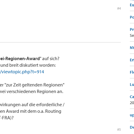
E
#4
Po
Pr
Se
NY
ei-Regionen-Award
" auf sich?
Er
 und breit diskutiert worden:
e/viewtopic.php?t=914
Fl
er "zur Zeit geltenden Regionen"
Lu
wei verschiedenen Regionen an.
Ca
20
irkungen auf die erforderliche /
nen Award mit dem o.a. Routing
up
T-FRA)?
De
#5