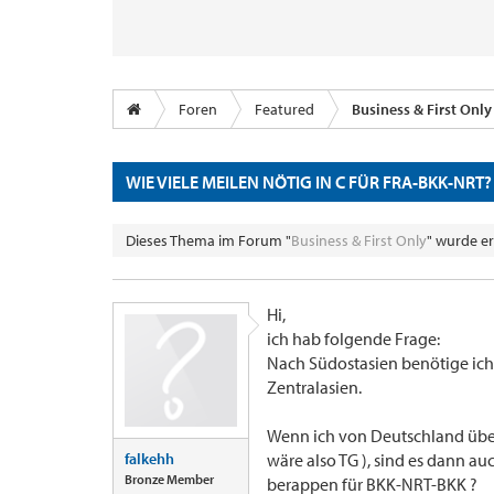
Foren
Featured
Business & First Only
WIE VIELE MEILEN NÖTIG IN C FÜR FRA-BKK-NRT?
Dieses Thema im Forum "
Business & First Only
" wurde er
Hi,
ich hab folgende Frage:
Nach Südostasien benötige ich
Zentralasien.
Wenn ich von Deutschland über
falkehh
wäre also TG ), sind es dann a
Bronze Member
berappen für BKK-NRT-BKK ?