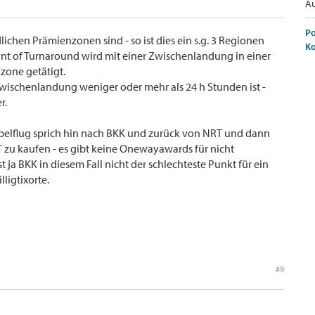
Au
Po
ichen Prämienzonen sind - so ist dies ein s.g. 3 Regionen
K
int of Turnaround wird mit einer Zwischenlandung in einer
zone getätigt.
Zwischenlandung weniger oder mehr als 24 h Stunden ist -
r.
abelflug sprich hin nach BKK und zurück von NRT und dann
RT zu kaufen - es gibt keine Onewayawards für nicht
t ja BKK in diesem Fall nicht der schlechteste Punkt für ein
illigtixorte.
#9