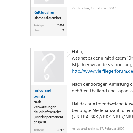
Kalttaucher
,
17. Februar 2007
Kalttaucher
Diamond Member
Beiträge:
7.576
Likes:
7
Hallo,
was hat es denn mit diesem "
Dr
Ist ja hier woanders schon lang
http://www.vielfliegerforum.d
Nach der dortigen Auflistung d
miles-and-
gehören Thailand und Japan z
points
Nach
Hat das nun irgendwelche Ausw
Verwarnungen
benötigte Meilenanzahl für ei
dauerhaft verreist
(z.B. FRA-BKK // BKK-NRT // NR
(User ist permanent
gesperrt)
miles-and-points
,
17. Februar 2007
Beiträge:
48.787