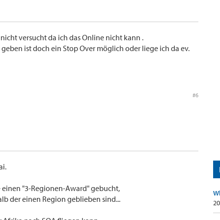
icht versucht da ich das Online nicht kann .
i geben ist doch ein Stop Over möglich oder liege ich da ev.
#6
ai.
e einen "3-Regionen-Award" gebucht,
Wh
lb der einen Region geblieben sind...
20