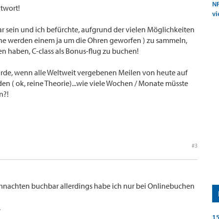
NF
ntwort!
vi
 sein und ich befürchte, aufgrund der vielen Möglichkeiten
ne werden einem ja um die Ohren geworfen ) zu sammeln,
n haben, C-class als Bonus-flug zu buchen!
rde, wenn alle Weltweit vergebenen Meilen von heute auf
n ( ok, reine Theorie)...wie viele Wochen / Monate müsste
n?!
#3
hnachten buchbar allerdings habe ich nur bei Onlinebuchen
.
15