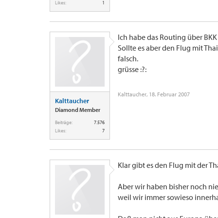
Likes:
1
Ich habe das Routing über BKK n
Sollte es aber den Flug mit Tha
falsch.
grüsse :?:
Kalttaucher
,
18. Februar 2007
Kalttaucher
Diamond Member
Beiträge:
7.576
Likes:
7
Klar gibt es den Flug mit der Th
Aber wir haben bisher noch ni
weil wir immer sowieso innerha