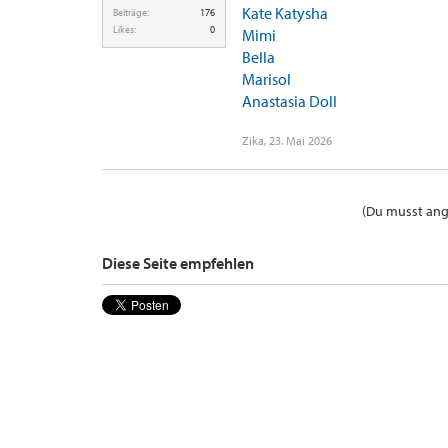
Kate Katysha
Beiträge:
176
Likes:
0
Mimi
Bella
Marisol
Anastasia Doll
Zika
,
23. Mai 2026
(Du musst ange
Diese Seite empfehlen