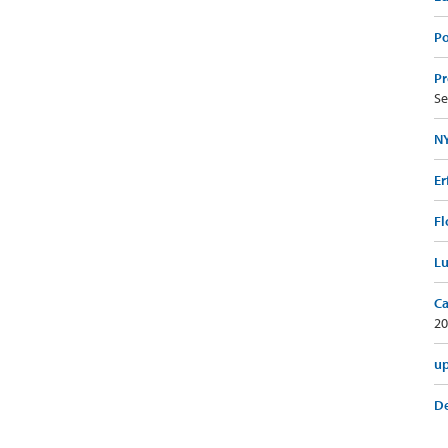
Po
Pr
Se
NY
Er
Fl
Lu
Ca
20
up
De