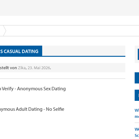
US CASUAL DATING
stellt von
Zika
,
23. Mai 2026
.
No Verify - Anonymous Sex Dating
ymous Adult Dating - No Selfie
Wi
mö
We
Sc