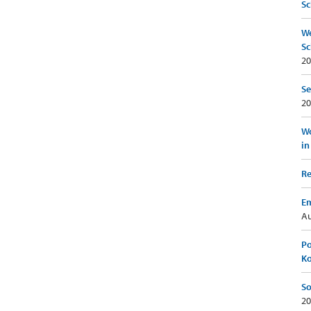
Sc
We
Sc
20
Se
20
Wo
in
Re
Em
Au
Po
K
So
20