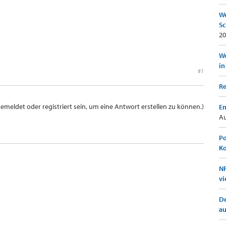
We
Sc
20
Wo
in
#1
Re
meldet oder registriert sein, um eine Antwort erstellen zu können.)
Em
Au
Po
K
NF
vi
De
a