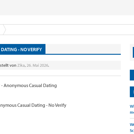
ATING - NO VERIFY
stellt von
Zika
,
26. Mai 2026
.
fy - Anonymous Casual Dating
nymous Casual Dating - No Verify
Wi
mö
We
Sc