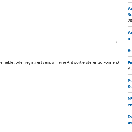
We
Sc
20
Wo
in
#1
Re
meldet oder registriert sein, um eine Antwort erstellen zu können.)
Em
Au
Po
K
NF
vi
De
a