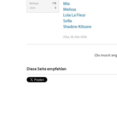
Mia
Beiträge:
176
Likes:
0
Melissa
Lola La Fleur
Sofia
Shadow Kitsune
Zika
,
26. Mai 2026
(Du musst ange
Diese Seite empfehlen