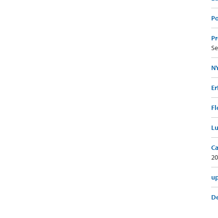
Po
Pr
Se
NY
Er
Fl
Lu
Ca
20
up
De