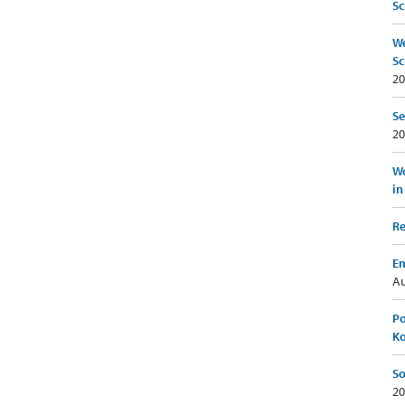
Sc
We
Sc
20
Se
20
Wo
in
Re
Em
Au
Po
K
So
20