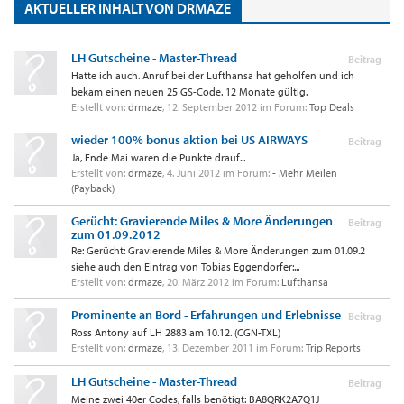
AKTUELLER INHALT VON DRMAZE
LH Gutscheine - Master-Thread
Beitrag
Hatte ich auch. Anruf bei der Lufthansa hat geholfen und ich
bekam einen neuen 25 GS-Code. 12 Monate gültig.
Erstellt von:
drmaze
,
12. September 2012
im Forum:
Top Deals
wieder 100% bonus aktion bei US AIRWAYS
Beitrag
Ja, Ende Mai waren die Punkte drauf...
Erstellt von:
drmaze
,
4. Juni 2012
im Forum:
- Mehr Meilen
(Payback)
Gerücht: Gravierende Miles & More Änderungen
Beitrag
zum 01.09.2012
Re: Gerücht: Gravierende Miles & More Änderungen zum 01.09.2
siehe auch den Eintrag von Tobias Eggendorfer:...
Erstellt von:
drmaze
,
20. März 2012
im Forum:
Lufthansa
Prominente an Bord - Erfahrungen und Erlebnisse
Beitrag
Ross Antony auf LH 2883 am 10.12. (CGN-TXL)
Erstellt von:
drmaze
,
13. Dezember 2011
im Forum:
Trip Reports
LH Gutscheine - Master-Thread
Beitrag
Meine zwei 40er Codes, falls benötigt: BA8QRK2A7Q1J