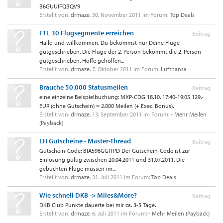
B6GUUIFQBQV9
Erstellt von:
drmaze
,
30. November 2011
im Forum:
Top Deals
FTL 30 Flugsegmente erreichen
Beitrag
Hallo und willkommen, Du bekommst nur Deine Flüge
gutgeschrieben. Die Flüge der 2. Person bekommt die 2. Person
gutgeschrieben. Hoffe geholfen...
Erstellt von:
drmaze
,
7. Oktober 2011
im Forum:
Lufthansa
Brauche 50.000 Statusmeilen
Beitrag
eine einzelne Beispielbuchung: MXP-CDG 18.10. 17:40-19:05 129,-
EUR (ohne Gutschein) = 2.000 Meilen (+ Exec. Bonus).
Erstellt von:
drmaze
,
13. September 2011
im Forum:
- Mehr Meilen
(Payback)
LH Gutscheine - Master-Thread
Beitrag
Gutschein-Code: BIA596GGITPD Der Gutschein-Code ist zur
Einlösung gültig zwischen 20.04.2011 und 31.07.2011. Die
gebuchten Flüge müssen im...
Erstellt von:
drmaze
,
31. Juli 2011
im Forum:
Top Deals
Wie schnell DKB -> Miles&More?
Beitrag
DKB Club Punkte dauerte bei mir ca. 3-5 Tage.
Erstellt von:
drmaze
,
6. Juli 2011
im Forum:
- Mehr Meilen (Payback)