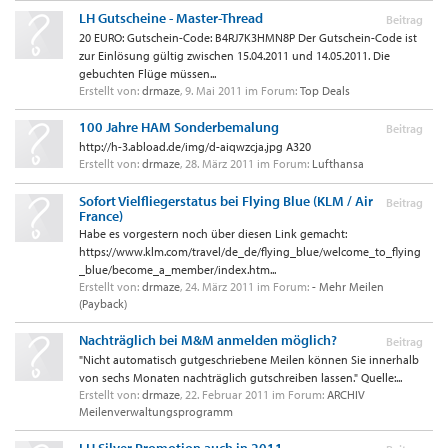
LH Gutscheine - Master-Thread
Beitrag
20 EURO: Gutschein-Code: B4RJ7K3HMN8P Der Gutschein-Code ist
zur Einlösung gültig zwischen 15.04.2011 und 14.05.2011. Die
gebuchten Flüge müssen...
Erstellt von:
drmaze
,
9. Mai 2011
im Forum:
Top Deals
100 Jahre HAM Sonderbemalung
Beitrag
http://h-3.abload.de/img/d-aiqwzcja.jpg A320
Erstellt von:
drmaze
,
28. März 2011
im Forum:
Lufthansa
Sofort Vielfliegerstatus bei Flying Blue (KLM / Air
Beitrag
France)
Habe es vorgestern noch über diesen Link gemacht:
https://www.klm.com/travel/de_de/flying_blue/welcome_to_flying
_blue/become_a_member/index.htm...
Erstellt von:
drmaze
,
24. März 2011
im Forum:
- Mehr Meilen
(Payback)
Nachträglich bei M&M anmelden möglich?
Beitrag
"Nicht automatisch gutgeschriebene Meilen können Sie innerhalb
von sechs Monaten nachträglich gutschreiben lassen." Quelle:...
Erstellt von:
drmaze
,
22. Februar 2011
im Forum:
ARCHIV
Meilenverwaltungsprogramm