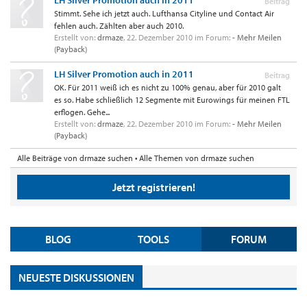
LH Silver Promotion auch in 2011
Beitrag
Stimmt. Sehe ich jetzt auch. Lufthansa Cityline und Contact Air
fehlen auch. Zählten aber auch 2010.
Erstellt von:
drmaze
,
22. Dezember 2010
im Forum:
- Mehr Meilen
(Payback)
LH Silver Promotion auch in 2011
Beitrag
OK. Für 2011 weiß ich es nicht zu 100% genau, aber für 2010 galt
es so. Habe schließlich 12 Segmente mit Eurowings für meinen FTL
erflogen. Gehe...
Erstellt von:
drmaze
,
22. Dezember 2010
im Forum:
- Mehr Meilen
(Payback)
Alle Beiträge von drmaze suchen
Alle Themen von drmaze suchen
Jetzt registrieren!
BLOG
TOOLS
FORUM
NEUESTE DISKUSSIONEN