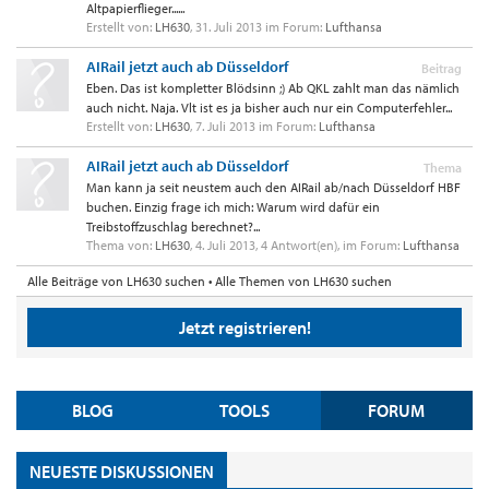
Altpapierflieger......
Erstellt von:
LH630
,
31. Juli 2013
im Forum:
Lufthansa
AIRail jetzt auch ab Düsseldorf
Beitrag
Eben. Das ist kompletter Blödsinn ;) Ab QKL zahlt man das nämlich
auch nicht. Naja. Vlt ist es ja bisher auch nur ein Computerfehler...
Erstellt von:
LH630
,
7. Juli 2013
im Forum:
Lufthansa
AIRail jetzt auch ab Düsseldorf
Thema
Man kann ja seit neustem auch den AIRail ab/nach Düsseldorf HBF
buchen. Einzig frage ich mich: Warum wird dafür ein
Treibstoffzuschlag berechnet?...
Thema von:
LH630
,
4. Juli 2013
, 4 Antwort(en), im Forum:
Lufthansa
Alle Beiträge von LH630 suchen
Alle Themen von LH630 suchen
Jetzt registrieren!
BLOG
TOOLS
FORUM
NEUESTE DISKUSSIONEN