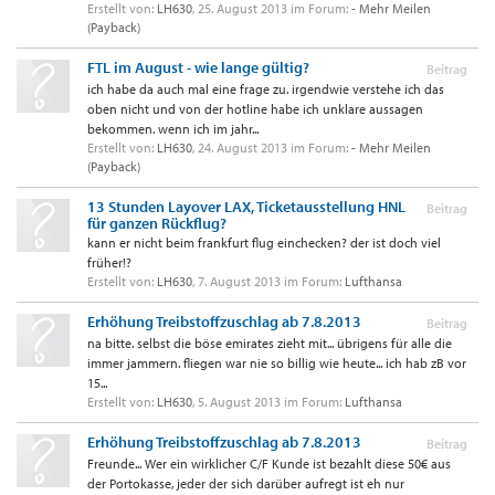
Erstellt von:
LH630
,
25. August 2013
im Forum:
- Mehr Meilen
(Payback)
FTL im August - wie lange gültig?
Beitrag
ich habe da auch mal eine frage zu. irgendwie verstehe ich das
oben nicht und von der hotline habe ich unklare aussagen
bekommen. wenn ich im jahr...
Erstellt von:
LH630
,
24. August 2013
im Forum:
- Mehr Meilen
(Payback)
13 Stunden Layover LAX, Ticketausstellung HNL
Beitrag
für ganzen Rückflug?
kann er nicht beim frankfurt flug einchecken? der ist doch viel
früher!?
Erstellt von:
LH630
,
7. August 2013
im Forum:
Lufthansa
Erhöhung Treibstoffzuschlag ab 7.8.2013
Beitrag
na bitte. selbst die böse emirates zieht mit... übrigens für alle die
immer jammern. fliegen war nie so billig wie heute... ich hab zB vor
15...
Erstellt von:
LH630
,
5. August 2013
im Forum:
Lufthansa
Erhöhung Treibstoffzuschlag ab 7.8.2013
Beitrag
Freunde... Wer ein wirklicher C/F Kunde ist bezahlt diese 50€ aus
der Portokasse, jeder der sich darüber aufregt ist eh nur