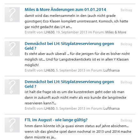
Miles & More Änderungen zum 01.01.2014
Beitrag
damit wird das meilensammeln in den (auch nicht grade
günstigen) Eco Klasen komplett unintressant. Komisch, ich hätte
gar nicht gedacht das LH an...
Erstellt von:
LH630
,
19. September 2013
im Forum:
Miles & More
Demnächst bei LH: Sitzplatzreservierung gegen
Beitrag
Geld ?
Es steht aber auch überall ... für die jenigen für die es bisher nicht
möglich ist.... Und für Langstreckentickets ist es in allen Y Klassen
möglich!
Erstellt von:
LH630
,
5. September 2013
im Forum:
Lufthansa
Demnächst bei LH: Sitzplatzreservierung gegen
Beitrag
Geld ?
ist halt die frage ob es um die kurzstrecken geht oder ob man
dann in zukunft auch nicht mehr als eco kunde die langstrecke
reservieren kann?!...
Erstellt von:
LH630
,
5. September 2013
im Forum:
Lufthansa
FTL im August - wie lange gültig?
Beitrag
hmm dann könnte ich ja quasi einen status auf jahre absichern...
wenn ich das gleiche spiel dann nochmal in 2013 und 2014 mache
dann müsste es ja...