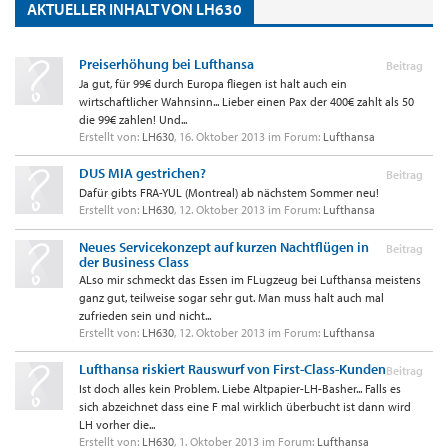
AKTUELLER INHALT VON LH630
Preiserhöhung bei Lufthansa
Beitrag
Ja gut, für 99€ durch Europa fliegen ist halt auch ein
wirtschaftlicher Wahnsinn... Lieber einen Pax der 400€ zahlt als 50
die 99€ zahlen! Und...
Erstellt von:
LH630
,
16. Oktober 2013
im Forum:
Lufthansa
DUS MIA gestrichen?
Beitrag
Dafür gibts FRA-YUL (Montreal) ab nächstem Sommer neu!
Erstellt von:
LH630
,
12. Oktober 2013
im Forum:
Lufthansa
Neues Servicekonzept auf kurzen Nachtflügen in
Beitrag
der Business Class
ALso mir schmeckt das Essen im FLugzeug bei Lufthansa meistens
ganz gut, teilweise sogar sehr gut. Man muss halt auch mal
zufrieden sein und nicht...
Erstellt von:
LH630
,
12. Oktober 2013
im Forum:
Lufthansa
Lufthansa riskiert Rauswurf von First-Class-Kunden
Beitrag
Ist doch alles kein Problem. Liebe Altpapier-LH-Basher... Falls es
sich abzeichnet dass eine F mal wirklich überbucht ist dann wird
LH vorher die...
Erstellt von:
LH630
,
1. Oktober 2013
im Forum:
Lufthansa