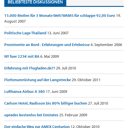
BELIEBTESTE DISKUSSIONEN
15.000 Meilen für 3 Monate Welt/WAMS für schlappe 92,00 Euro
19.
August 2007
Politische Lage Thailand
13. Juni 2007
Prominente an Bord - Erfahrungen und Erlebnisse
4. September 2006
NY fuer 225€ mit BA
6. Mai 2009
Erfahrung mit Flugladen.de??
29. Juli 2010
Flottenumrüstung auf der Langstrecke
29. Oktober 2011
Lufthansa Airbus A 380
17. Juni 2009
Carlson Hotel, Radisson bis 80% billiger buchen
27. Juli 2010
uprades kostenlos bei Emirates
25. Februar 2009
Der einfache Weg zur AMEX Centurion
12. Oktober 2010