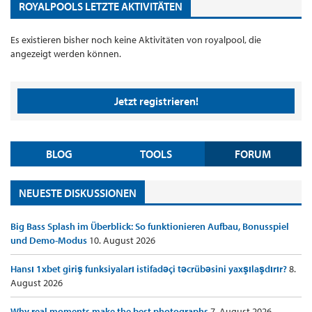
ROYALPOOLS LETZTE AKTIVITÄTEN
Es existieren bisher noch keine Aktivitäten von royalpool, die
angezeigt werden können.
Jetzt registrieren!
BLOG
TOOLS
FORUM
NEUESTE DISKUSSIONEN
Big Bass Splash im Überblick: So funktionieren Aufbau, Bonusspiel
und Demo-Modus
10. August 2026
Hansı 1xbet giriş funksiyaları istifadəçi təcrübəsini yaxşılaşdırır?
8.
August 2026
Why real moments make the best photographs
7. August 2026