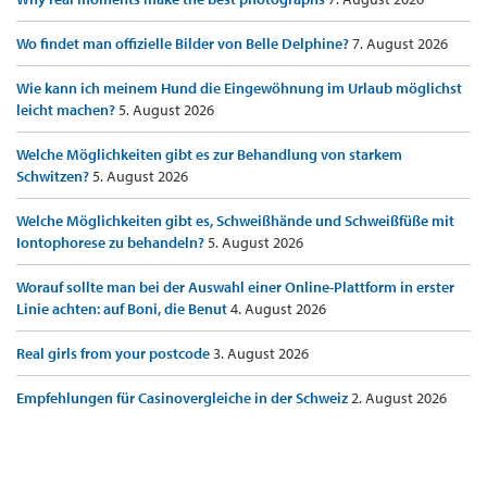
Wo findet man offizielle Bilder von Belle Delphine?
7. August 2026
Wie kann ich meinem Hund die Eingewöhnung im Urlaub möglichst
leicht machen?
5. August 2026
Welche Möglichkeiten gibt es zur Behandlung von starkem
Schwitzen?
5. August 2026
Welche Möglichkeiten gibt es, Schweißhände und Schweißfüße mit
Iontophorese zu behandeln?
5. August 2026
Worauf sollte man bei der Auswahl einer Online-Plattform in erster
Linie achten: auf Boni, die Benut
4. August 2026
Real girls from your postcode
3. August 2026
Empfehlungen für Casinovergleiche in der Schweiz
2. August 2026