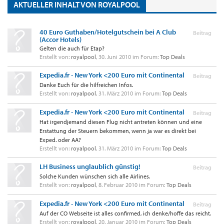
AKTUELLER INHALT VON ROYALPOOL
40 Euro Guthaben/Hotelgutschein bei A Club
Beitrag
(Accor Hotels)
Gelten die auch für Etap?
Erstellt von:
royalpool
,
30. Juni 2010
im Forum:
Top Deals
Expedia.fr - New York <200 Euro mit Continental
Beitrag
Danke Euch für die hilfreichen Infos.
Erstellt von:
royalpool
,
31. März 2010
im Forum:
Top Deals
Expedia.fr - New York <200 Euro mit Continental
Beitrag
Hat irgendjemand diesen Flug nicht antreten können und eine
Erstattung der Steuern bekommen, wenn ja war es direkt bei
Exped. oder AA?
Erstellt von:
royalpool
,
31. März 2010
im Forum:
Top Deals
LH Business unglaublich günstig!
Beitrag
Solche Kunden wünschen sich alle Airlines.
Erstellt von:
royalpool
,
8. Februar 2010
im Forum:
Top Deals
Expedia.fr - New York <200 Euro mit Continental
Beitrag
Auf der CO Webseite ist alles confirmed, ich denke/hoffe das reicht.
Erstellt von:
royalpool
,
20. Januar 2010
im Forum:
Top Deals