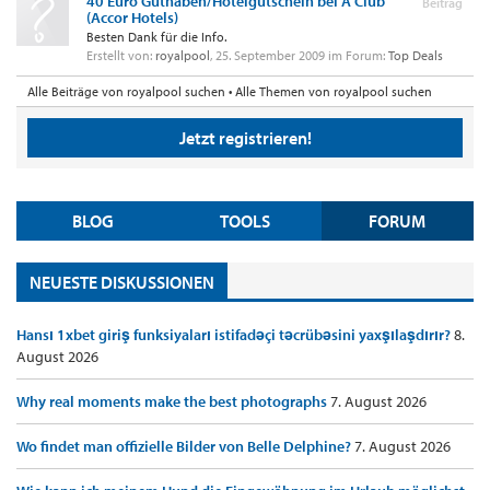
40 Euro Guthaben/Hotelgutschein bei A Club
Beitrag
(Accor Hotels)
Besten Dank für die Info.
Erstellt von:
royalpool
,
25. September 2009
im Forum:
Top Deals
Alle Beiträge von royalpool suchen
Alle Themen von royalpool suchen
Jetzt registrieren!
BLOG
TOOLS
FORUM
NEUESTE DISKUSSIONEN
Hansı 1xbet giriş funksiyaları istifadəçi təcrübəsini yaxşılaşdırır?
8.
August 2026
Why real moments make the best photographs
7. August 2026
Wo findet man offizielle Bilder von Belle Delphine?
7. August 2026