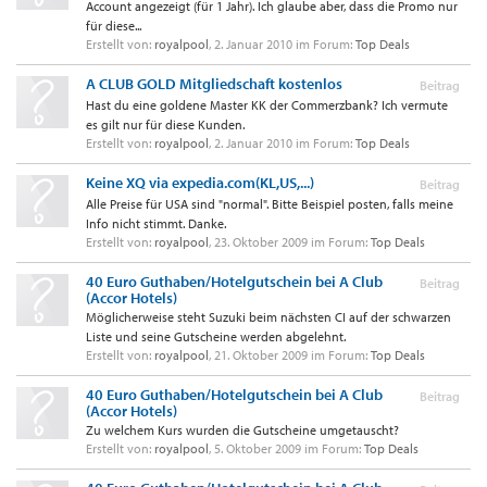
Account angezeigt (für 1 Jahr). Ich glaube aber, dass die Promo nur
für diese...
Erstellt von:
royalpool
,
2. Januar 2010
im Forum:
Top Deals
A CLUB GOLD Mitgliedschaft kostenlos
Beitrag
Hast du eine goldene Master KK der Commerzbank? Ich vermute
es gilt nur für diese Kunden.
Erstellt von:
royalpool
,
2. Januar 2010
im Forum:
Top Deals
Keine XQ via expedia.com(KL,US,...)
Beitrag
Alle Preise für USA sind "normal". Bitte Beispiel posten, falls meine
Info nicht stimmt. Danke.
Erstellt von:
royalpool
,
23. Oktober 2009
im Forum:
Top Deals
40 Euro Guthaben/Hotelgutschein bei A Club
Beitrag
(Accor Hotels)
Möglicherweise steht Suzuki beim nächsten CI auf der schwarzen
Liste und seine Gutscheine werden abgelehnt.
Erstellt von:
royalpool
,
21. Oktober 2009
im Forum:
Top Deals
40 Euro Guthaben/Hotelgutschein bei A Club
Beitrag
(Accor Hotels)
Zu welchem Kurs wurden die Gutscheine umgetauscht?
Erstellt von:
royalpool
,
5. Oktober 2009
im Forum:
Top Deals