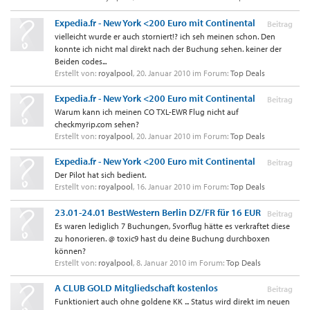
Expedia.fr - New York <200 Euro mit Continental
Beitrag
vielleicht wurde er auch storniert!? ich seh meinen schon. Den
konnte ich nicht mal direkt nach der Buchung sehen. keiner der
Beiden codes...
Erstellt von:
royalpool
,
20. Januar 2010
im Forum:
Top Deals
Expedia.fr - New York <200 Euro mit Continental
Beitrag
Warum kann ich meinen CO TXL-EWR Flug nicht auf
checkmyrip.com sehen?
Erstellt von:
royalpool
,
20. Januar 2010
im Forum:
Top Deals
Expedia.fr - New York <200 Euro mit Continental
Beitrag
Der Pilot hat sich bedient.
Erstellt von:
royalpool
,
16. Januar 2010
im Forum:
Top Deals
23.01-24.01 BestWestern Berlin DZ/FR für 16 EUR
Beitrag
Es waren lediglich 7 Buchungen, 5vorflug hätte es verkraftet diese
zu honorieren. @ toxic9 hast du deine Buchung durchboxen
können?
Erstellt von:
royalpool
,
8. Januar 2010
im Forum:
Top Deals
A CLUB GOLD Mitgliedschaft kostenlos
Beitrag
Funktioniert auch ohne goldene KK ... Status wird direkt im neuen