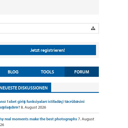
Jetzt registrieren!
BLOG
TOOLS
FORUM
NEUESTE DISKUSSIONEN
nsı 1xbet giriş funksiyaları istifadəçi təcrübəsini
xşılaşdırır?
8. August 2026
y real moments make the best photographs
7. August
26