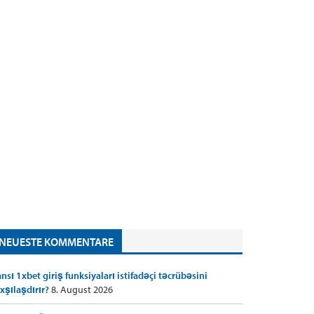
NEUESTE KOMMENTARE
nsı 1xbet giriş funksiyaları istifadəçi təcrübəsini
xşılaşdırır?
8. August 2026