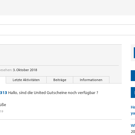
gesehen:
3. Oktober 2018
Letzte Aktivitäten
Beiträge
Informationen
1313
Hallo, sind die United Gutscheine noch verfügbar ?
rüße
Ha
019
ya
Wh
20