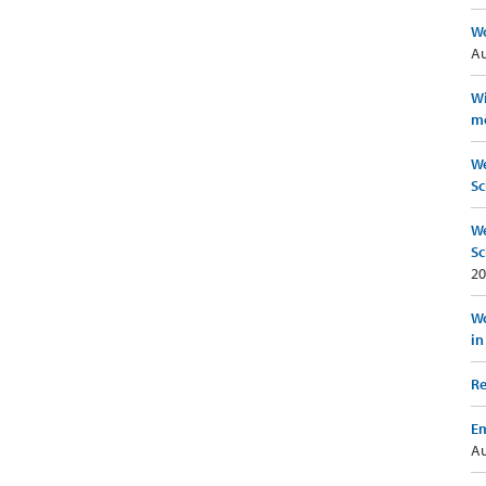
Wo
Au
Wi
mö
We
Sc
We
Sc
20
Wo
in
Re
Em
Au