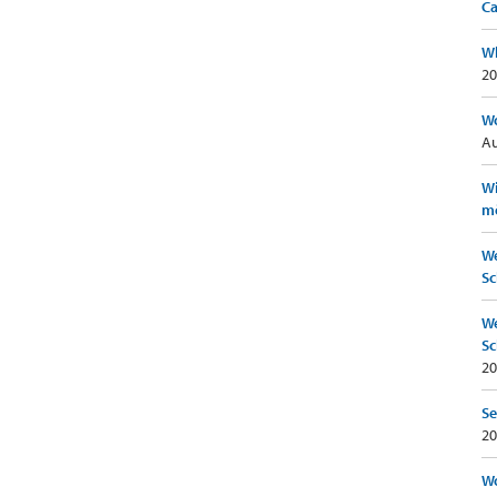
Ca
Wh
20
Wo
Au
Wi
mö
We
Sc
We
Sc
20
Se
20
Wo