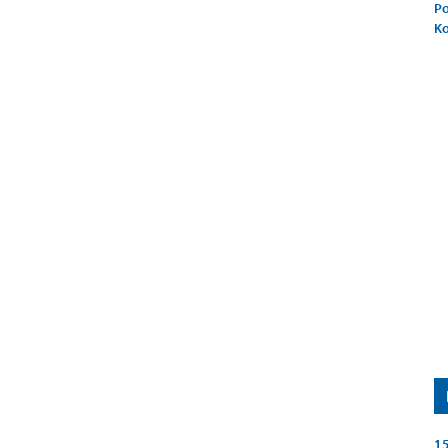
Po
K
15