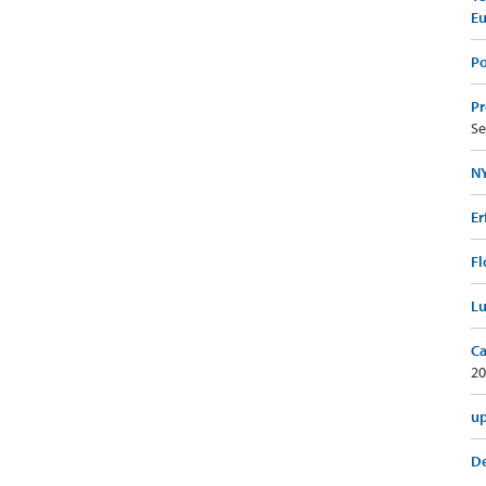
E
Po
Pr
Se
NY
Er
Fl
Lu
Ca
20
up
De