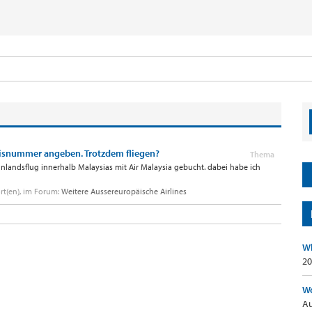
isnummer angeben. Trotzdem fliegen?
Thema
andsflug innerhalb Malaysias mit Air Malaysia gebucht. dabei habe ich
rt(en), im Forum:
Weitere Aussereuropäische Airlines
Wh
20
Wo
Au