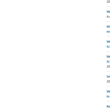
20
Wo
Au
Wi
mö
We
Sc
We
Sc
20
Se
20
Wo
in
Re