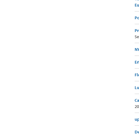
E
Po
Pr
Se
NY
Er
Fl
Lu
Ca
20
up
De