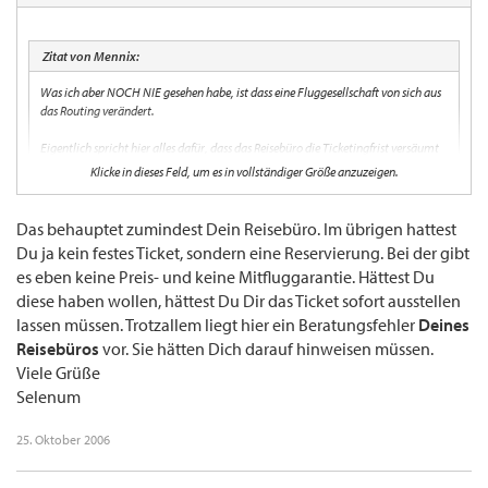
Zitat von Mennix:
Was ich aber NOCH NIE gesehen habe, ist dass eine Fluggesellschaft von sich aus
das Routing verändert.
Eigentlich spricht hier alles dafür, dass das Reisebüro die Ticketingfrist versäumt
hat, und dann, um vielleicht noch eine Kleinigkeit zu retten, das Routing geändert
Klicke in dieses Feld, um es in vollständiger Größe anzuzeigen.
hat, um nicht gar zu teuer zu werden.
Das behauptet zumindest Dein Reisebüro. Im übrigen hattest
Tja... ich hatte in meinen vorherigen Einträgen aber eindeutig und richtiger Weise
Du ja kein festes Ticket, sondern eine Reservierung. Bei der gibt
geschrieben, dass die Lufthansa VON SICH AUS das Routing geändert und meinem
es eben keine Preis- und keine Mitfluggarantie. Hättest Du
Reisebüro das in keiner Weise mitgeteilt hat.
diese haben wollen, hättest Du Dir das Ticket sofort ausstellen
lassen müssen. Trotzallem liegt hier ein Beratungsfehler
Deines
Reisebüros
vor. Sie hätten Dich darauf hinweisen müssen.
Viele Grüße
Selenum
25. Oktober 2006