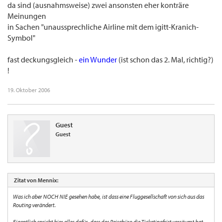
da sind (ausnahmsweise) zwei ansonsten eher konträre
Meinungen
in Sachen "unaussprechliche Airline mit dem igitt-Kranich-
Symbol"
fast deckungsgleich -
ein Wunder
(ist schon das 2. Mal, richtig?)
!
19. Oktober 2006
Guest
Guest
Zitat von Mennix:
Was ich aber NOCH NIE gesehen habe, ist dass eine Fluggesellschaft von sich aus das
Routing verändert.
Eigentlich spricht hier alles dafür, dass das Reisebüro die Ticketingfrist versäumt hat,