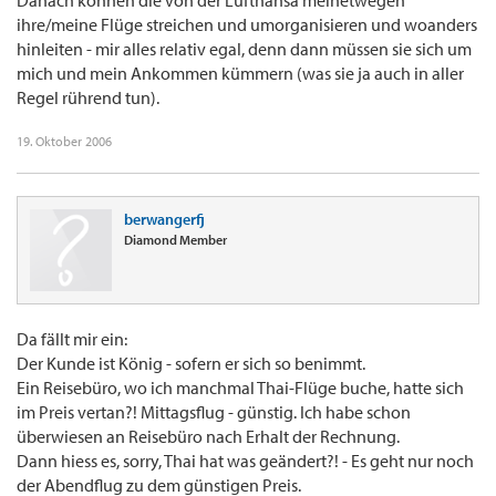
Danach können die von der Lufthansa meinetwegen
ihre/meine Flüge streichen und umorganisieren und woanders
hinleiten - mir alles relativ egal, denn dann müssen sie sich um
mich und mein Ankommen kümmern (was sie ja auch in aller
Regel rührend tun).
19. Oktober 2006
berwangerfj
Diamond Member
Da fällt mir ein:
Der Kunde ist König - sofern er sich so benimmt.
Ein Reisebüro, wo ich manchmal Thai-Flüge buche, hatte sich
im Preis vertan?! Mittagsflug - günstig. Ich habe schon
überwiesen an Reisebüro nach Erhalt der Rechnung.
Dann hiess es, sorry, Thai hat was geändert?! - Es geht nur noch
der Abendflug zu dem günstigen Preis.